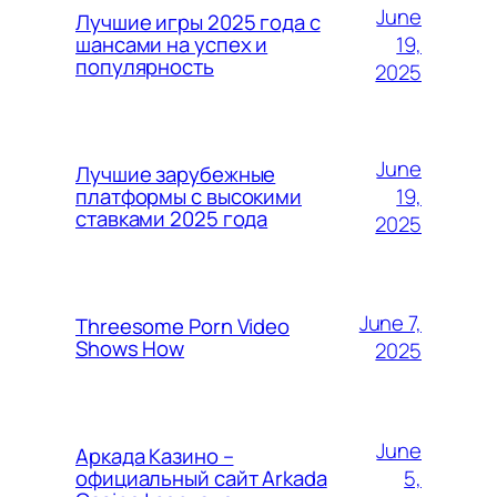
June
Лучшие игры 2025 года с
19,
шансами на успех и
популярность
2025
June
Лучшие зарубежные
19,
платформы с высокими
ставками 2025 года
2025
June 7,
Threesome Porn Video
Shows How
2025
June
Аркада Казино –
5,
официальный сайт Arkada