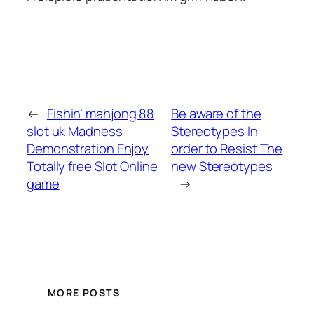
←
Fishin’ mahjong 88
Be aware of the
slot uk Madness
Stereotypes In
Demonstration Enjoy
order to Resist The
Totally free Slot Online
new Stereotypes
game
→
MORE POSTS