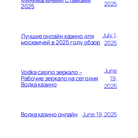
Минимальными Ставками
2025
2025
July 1,
Лучшие онлайн казино для
москвичей в 2025 году обзор
2025
June
Vodka casino зеркало –
19,
Рабочие зеркало на сегодня
Водка казино
2025
June 19, 2025
Водка казино онлайн