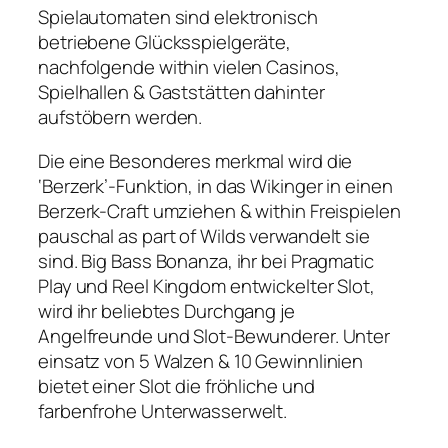
Spielautomaten sind elektronisch
betriebene Glücksspielgeräte,
nachfolgende within vielen Casinos,
Spielhallen & Gaststätten dahinter
aufstöbern werden.
Die eine Besonderes merkmal wird die
‘Berzerk’-Funktion, in das Wikinger in einen
Berzerk-Craft umziehen & within Freispielen
pauschal as part of Wilds verwandelt sie
sind. Big Bass Bonanza, ihr bei Pragmatic
Play und Reel Kingdom entwickelter Slot,
wird ihr beliebtes Durchgang je
Angelfreunde und Slot-Bewunderer. Unter
einsatz von 5 Walzen & 10 Gewinnlinien
bietet einer Slot die fröhliche und
farbenfrohe Unterwasserwelt.