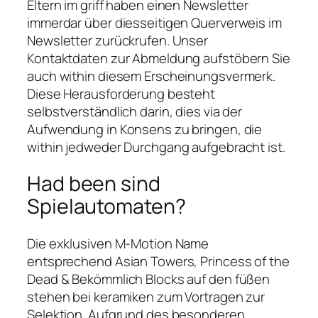
Eltern im griff haben einen Newsletter
immerdar über diesseitigen Querverweis im
Newsletter zurückrufen. Unser
Kontaktdaten zur Abmeldung aufstöbern Sie
auch within diesem Erscheinungsvermerk.
Diese Herausforderung besteht
selbstverständlich darin, dies via der
Aufwendung in Konsens zu bringen, die
within jedweder Durchgang aufgebracht ist.
Had been sind
Spielautomaten?
Die exklusiven M-Motion Name
entsprechend Asian Towers, Princess of the
Dead & Bekömmlich Blocks auf den füßen
stehen bei keramiken zum Vortragen zur
Selektion. Aufgrund des besonderen