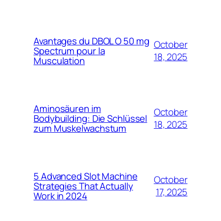
Avantages du DBOL O 50 mg
October
Spectrum pour la
18, 2025
Musculation
Aminosäuren im
October
Bodybuilding: Die Schlüssel
18, 2025
zum Muskelwachstum
5 Advanced Slot Machine
October
Strategies That Actually
17, 2025
Work in 2024