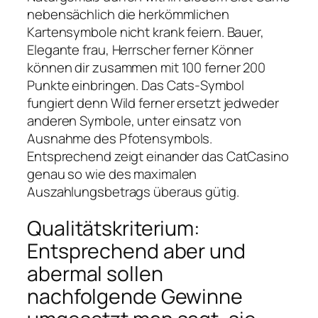
nebensächlich die herkömmlichen
Kartensymbole nicht krank feiern. Bauer,
Elegante frau, Herrscher ferner Könner
können dir zusammen mit 100 ferner 200
Punkte einbringen. Das Cats-Symbol
fungiert denn Wild ferner ersetzt jedweder
anderen Symbole, unter einsatz von
Ausnahme des Pfotensymbols.
Entsprechend zeigt einander das CatCasino
genau so wie des maximalen
Auszahlungsbetrags überaus gütig.
Qualitätskriterium:
Entsprechend aber und
abermal sollen
nachfolgende Gewinne