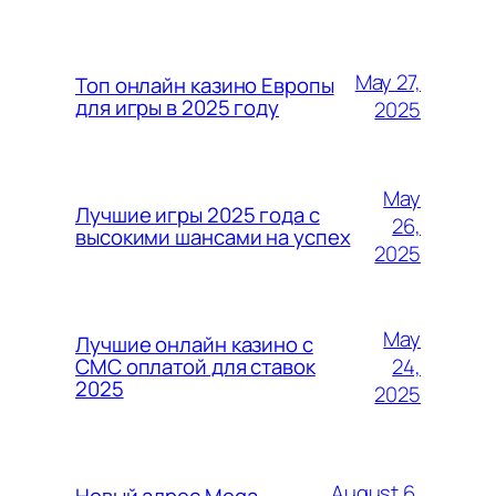
May 27,
Топ онлайн казино Европы
для игры в 2025 году
2025
May
Лучшие игры 2025 года с
26,
высокими шансами на успех
2025
May
Лучшие онлайн казино с
24,
СМС оплатой для ставок
2025
2025
August 6,