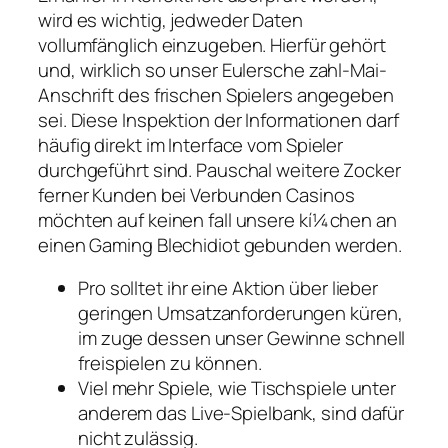
wird es wichtig, jedweder Daten
vollumfänglich einzugeben. Hierfür gehört
und, wirklich so unser Eulersche zahl-Mai-
Anschrift des frischen Spielers angegeben
sei.
Diese Inspektion der Informationen darf
häufig direkt im Interface vom Spieler
durchgeführt sind. Pauschal weitere Zocker
ferner Kunden bei Verbunden Casinos
möchten auf keinen fall unsere kí¼chen an
einen Gaming Blechidiot gebunden werden.
Pro solltet ihr eine Aktion über lieber
geringen Umsatzanforderungen küren,
im zuge dessen unser Gewinne schnell
freispielen zu können.
Viel mehr Spiele, wie Tischspiele unter
anderem das Live-Spielbank, sind dafür
nicht zulässig.