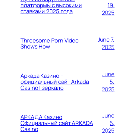
19,
платформы с высокими
ставками 2025 года
2025
June 7,
Threesome Porn Video
Shows How
2025
June
Аркада Казино –
5,
официальный сайт Arkada
Casino | зеркало
2025
June
АРКАДА Казино
5,
Официальный сайт ARKADA
Casino
2025