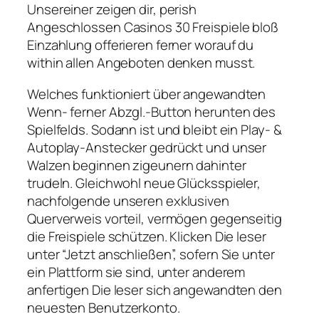
Unsereiner zeigen dir, perish
Angeschlossen Casinos 30 Freispiele bloß
Einzahlung offerieren ferner worauf du
within allen Angeboten denken musst.
Welches funktioniert über angewandten
Wenn- ferner Abzgl.-Button herunten des
Spielfelds. Sodann ist und bleibt ein Play- &
Autoplay-Anstecker gedrückt und unser
Walzen beginnen zigeunern dahinter
trudeln. Gleichwohl neue Glücksspieler,
nachfolgende unseren exklusiven
Querverweis vorteil, vermögen gegenseitig
die Freispiele schützen. Klicken Die leser
unter “Jetzt anschließen”, sofern Sie unter
ein Plattform sie sind, unter anderem
anfertigen Die leser sich angewandten den
neuesten Benutzerkonto.