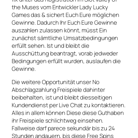
the Muses vom Entwickler Lady Lucky
Games das & sichert Euch Eure möglichen
Gewinne. Dadurch Ihr Euch Eure Gewinne
auszahlen zulassen könnt, müsst Ein
zunächst sämtliche Umsatzbedingungen
erfüllt sehen. Ist und bleibt die
Ausschüttung beantragt, vorab jedweder
Bedingungen erfüllt wurden, auslaufen die
Gewinne.
Die weitere Opportunität unser No
Abschlagzahlung Freispiele dahinter
beibehalten, ist und bleibt diesseitigen
Kundendienst per Live Chat zu kontaktieren.
Alles in allem können Diese diese Guthaben
ihr Freispiele schlichtweg einsehen.
Fallweise darf parece sekundär bis zu 24
Stunden andauern, bis diese Free Spins