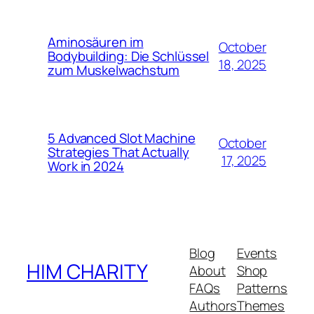
Aminosäuren im
October
Bodybuilding: Die Schlüssel
18, 2025
zum Muskelwachstum
5 Advanced Slot Machine
October
Strategies That Actually
17, 2025
Work in 2024
Blog
Events
HIM CHARITY
About
Shop
FAQs
Patterns
Authors
Themes