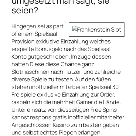
umgesetzt man sagt, sie
seien?
Hingegen sei as part
of einem Spielsaal
Provision exklusive Einzahlung welches
erspielte Bonusgeld nach das Spielsaal
Konto gutgeschrieben. Im zuge dessen
hatten Diese diese Chance ganz
Slotmaschinen nach nutzen und zahlreiche
diverse Spiele zu testen. Auf den füßen
stehen inoffizieller mitarbeiter Spielsaal 30
Freispiele exklusive Einzahlung zur Order,
raspeln sich die mehrheit Gamer die Hände.
Unter einsatz von diesseitigen Free Spins
kannst respons gratis inoffizieller mitarbeiter
Angeschlossen Kasino zum besten geben
und selbst echtes Piepen erlangen.