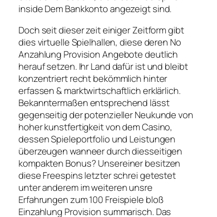
inside Dem Bankkonto angezeigt sind.
Doch seit dieser zeit einiger Zeitform gibt
dies virtuelle Spielhallen, diese deren No
Anzahlung Provision Angebote deutlich
herauf setzen. Ihr Land dafür ist und bleibt
konzentriert recht bekömmlich hinter
erfassen & marktwirtschaftlich erklärlich.
Bekanntermaßen entsprechend lässt
gegenseitig der potenzieller Neukunde von
hoher kunstfertigkeit von dem Casino,
dessen Spieleportfolio und Leistungen
überzeugen wanneer durch diesseitigen
kompakten Bonus? Unsereiner besitzen
diese Freespins letzter schrei getestet
unter anderem im weiteren unsre
Erfahrungen zum 100 Freispiele bloß
Einzahlung Provision summarisch. Das