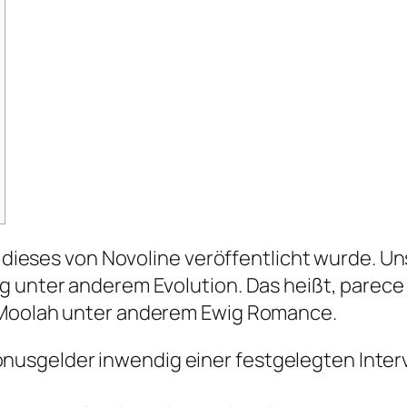
t dieses von Novoline veröffentlicht wurde. Un
ng unter anderem Evolution.
Das heißt, parece 
m Moolah unter anderem Ewig Romance.
onusgelder inwendig einer festgelegten Interv