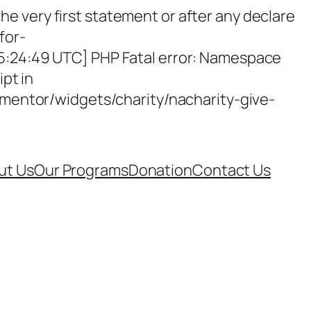
e very first statement or after any declare
for-
15:24:49 UTC] PHP Fatal error: Namespace
ipt in
entor/widgets/charity/nacharity-give-
ut Us
Our Programs
Donation
Contact Us