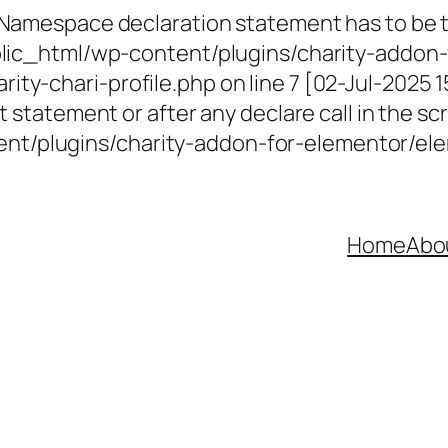
 Namespace declaration statement has to be th
ublic_html/wp-content/plugins/charity-addon-
ty-chari-profile.php on line 7 [02-Jul-2025 
 statement or after any declare call in the scr
t/plugins/charity-addon-for-elementor/elem
Home
Abo