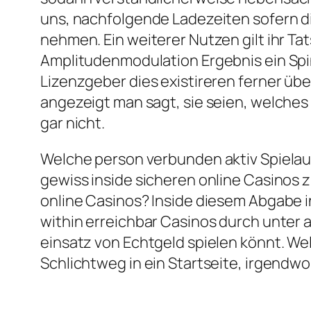
uns, nachfolgende Ladezeiten sofern di
nehmen. Ein weiterer Nutzen gilt ihr Ta
Amplitudenmodulation Ergebnis ein Spin
Lizenzgeber dies existireren ferner üb
angezeigt man sagt, sie seien, welches
gar nicht.
Welche person verbunden aktiv Spielau
gewiss inside sicheren online Casinos
online Casinos? Inside diesem Abgabe 
within erreichbar Casinos durch unter 
einsatz von Echtgeld spielen könnt. We
Schlichtweg in ein Startseite, irgendw