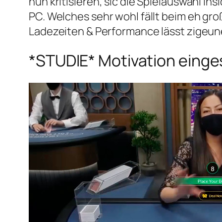
nun kritisieren, sic die Spielauswahl in
PC. Welches sehr wohl fällt beim eh gro
Ladezeiten & Performance lässt zigeune
*STUDIE* Motivation einge