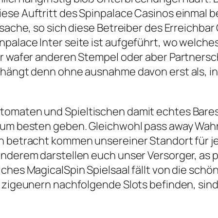
ese Auftritt des Spinpalace Casinos einmal b
tsache, so sich diese Betreiber des Erreichbar
palace Inter seite ist aufgeführt, wo welch
er wafer anderen Stempel oder aber Partnersc
 hängt denn ohne ausnahme davon erst als, in
tomaten und Spieltischen damit echtes Bares
 zum besten geben. Gleichwohl pass away Wah
in betracht kommen unsereiner Standort für j
anderem darstellen euch unser Versorger, as 
lches MagicalSpin Spielsaal fällt von die sch
o zigeunern nachfolgende Slots befinden, sind