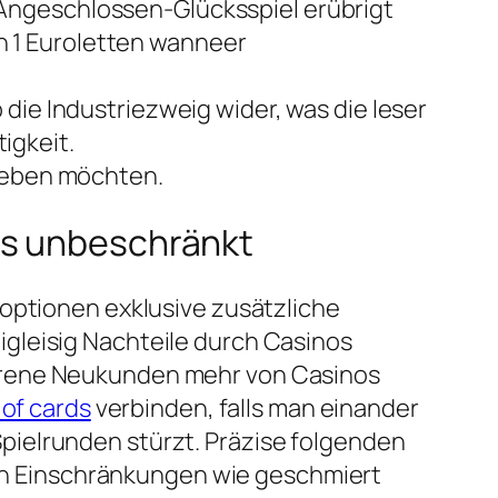
Angeschlossen-Glücksspiel erübrigt
ich 1 Euroletten wanneer
die Industriezweig wider, was die leser
igkeit.
 geben möchten.
os unbeschränkt
soptionen exklusive zusätzliche
gleisig Nachteile durch Casinos
ahrene Neukunden mehr von Casinos
 of cards
verbinden, falls man einander
pielrunden stürzt. Präzise folgenden
nden Einschränkungen wie geschmiert