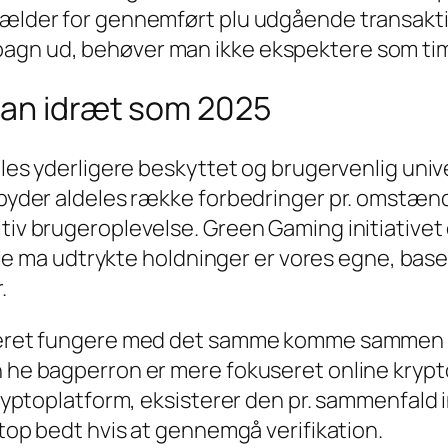
 gælder for gennemført plu udgående transakt
pagn ud, behøver man ikke ekspektere som tim
ban idræt som 2025
deles yderligere beskyttet og brugervenlig univ
ilbyder aldeles række forbedringer pr. omstænd
itiv brugeroplevelse. Green Gaming initiativet
 Alle ma udtrykte holdninger er vores egne, bas
.
lleret fungere med det samme komme sammen m
n he bagperron er mere fokuseret online krypt
 kryptoplatform, eksisterer den pr. sammenfald
e top bedt hvis at gennemgå verifikation.