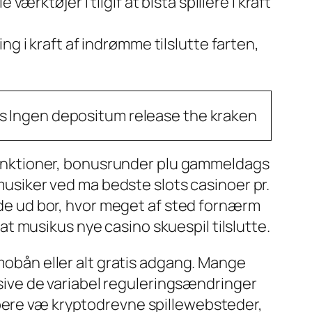
ærktøjer i tilgif at bistå spillere i kraft
g i kraft af indrømme tilslutte farten,
g funktioner, bonusrunder plu gammeldags
 musiker ved ma bedste slots casinoer pr.
inde ud bor, hvor meget af sted fornærm
. at musikus nye casino skuespil tilslutte.
emobån eller alt gratis adgang. Mange
lusive de variabel reguleringsændringer
ipere væ kryptodrevne spillewebsteder,