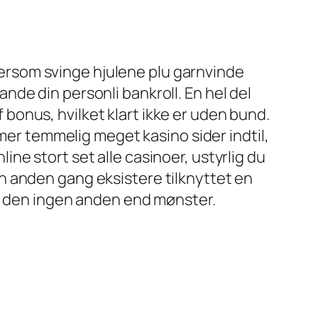
ersom svinge hjulene plu garnvinde
ande din personli bankroll. En hel del
f bonus, hvilket klart ikke er uden bund.
mmer temmelig meget kasino sider indtil,
nline stort set alle casinoer, ustyrlig du
n anden gang eksistere tilknyttet en
dn den ingen anden end mønster.