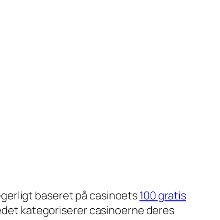
gerligt baseret på casinoets
100 gratis
tedet kategoriserer casinoerne deres