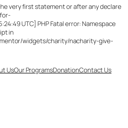
e very first statement or after any declare
for-
15:24:49 UTC] PHP Fatal error: Namespace
ipt in
entor/widgets/charity/nacharity-give-
ut Us
Our Programs
Donation
Contact Us