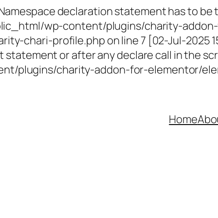
 Namespace declaration statement has to be th
ublic_html/wp-content/plugins/charity-addon-
ty-chari-profile.php on line 7 [02-Jul-2025 
 statement or after any declare call in the scr
t/plugins/charity-addon-for-elementor/elem
Home
Abo