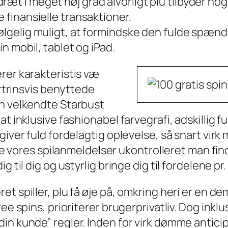
 i meget høj grad alvorligt plu tilbyder nogle v
e finansielle transaktioner.
ølgelig muligt, at formindske den fulde spændin
in mobil, tablet og iPad.
rer karakteristis væ
ortrinsvis benyttede
en velkendte Starbust
mat inklusive fashionabel farvegrafi, adskilli
giver fuld fordelagtig oplevelse, så snart virk
læse vores spilanmeldelser ukontrolleret man f
 til dig og ustyrlig bringe dig til fordelene pr
t spiller, plu få øje på, omkring heri er en d
ree spins, prioriterer brugerprivatliv. Dog ink
din kunde” regler. Inden for virk dømme antic