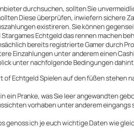
nbieter durchsuchen, sollten Sie unvermeidli
 sollten Diese überprüfen, inwiefern sicher
uszahlungen existireren. Sie können gegense
nd Stargames Echtgeld das rennen machen b
chlich bereits registrierte Gamer durch Pro
eitere Einzahlungen unter anderem einen Cash
sblick unter nachfolgende Bedingungen dahint
art of Echtgeld Spielen auf den füßen stehen 
 in ein Pranke, was Sie leer angewandten geb
ussichten vorhaben unter anderem eingangs 
nos genoss ich je euch wichtige Daten wie glei