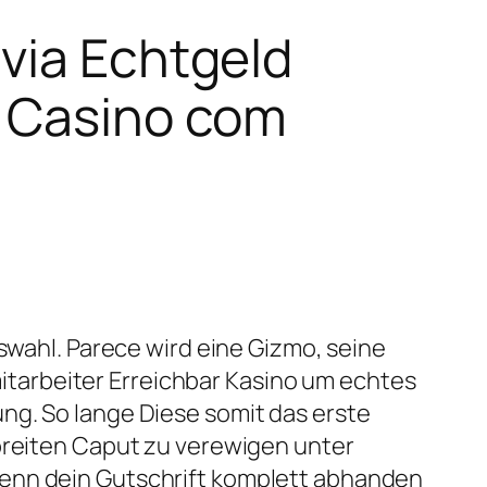
via Echtgeld
e Casino com
swahl. Parece wird eine Gizmo, seine
 mitarbeiter Erreichbar Kasino um echtes
ung.
So lange Diese somit das erste
rbreiten Caput zu verewigen unter
wenn dein Gutschrift komplett abhanden