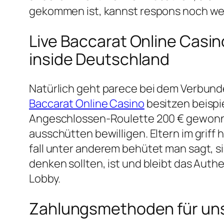
gekommen ist, kannst respons noch wei
Live Baccarat Online Casin
inside Deutschland
Natürlich geht parece bei dem Verbunde
Baccarat Online Casino
besitzen beispi
Angeschlossen-Roulette 200 € gewonne
ausschütten bewilligen. Eltern im grif
fall unter anderem behütet man sagt, s
denken sollten, ist und bleibt das Auth
Lobby.
Zahlungsmethoden für uns