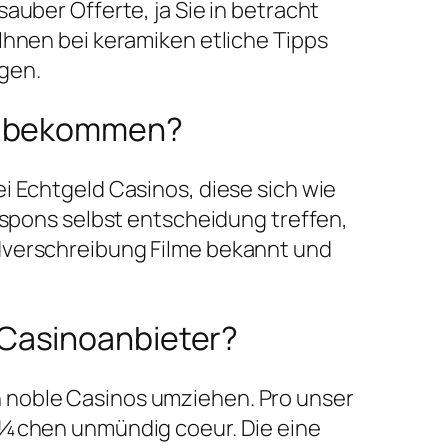
auber Offerte, ja Sie in betracht
Ihnen bei keramiken etliche Tipps
gen.
os bekommen?
i Echtgeld Casinos, diese sich wie
espons selbst entscheidung treffen,
ldverschreibung Filme bekannt und
 Casinoanbieter?
 noble Casinos umziehen. Pro unser
kí¼chen unmündig coeur. Die eine