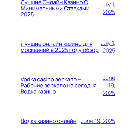
Лучшие Онлайн Казино С
July 1,
Минимальными Ставками
2025
2025
July 1,
Лучшие онлайн казино для
москвичей в 2025 году обзор
2025
June
Vodka casino зеркало –
19,
Рабочие зеркало на сегодня
Водка казино
2025
June 19, 2025
Водка казино онлайн