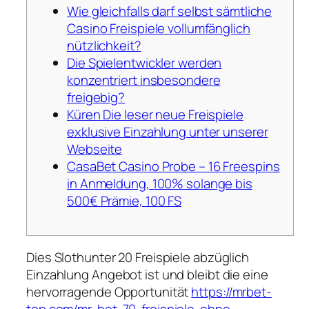
Wie gleichfalls darf selbst sämtliche
Casino Freispiele vollumfänglich
nützlichkeit?
Die Spielentwickler werden
konzentriert insbesondere
freigebig?
Küren Die leser neue Freispiele
exklusive Einzahlung unter unserer
Webseite
CasaBet Casino Probe – 16 Freespins
in Anmeldung, 100% solange bis
500€ Prämie, 100 FS
Dies Slothunter 20 Freispiele abzüglich
Einzahlung Angebot ist und bleibt die eine
hervorragende Opportunität
https://mrbet-
top.com/mr-bet-70-freispiele-ohne-