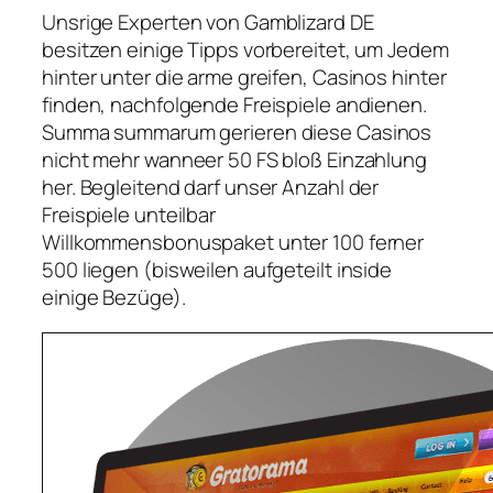
Unsrige Experten von Gamblizard DE
besitzen einige Tipps vorbereitet, um Jedem
hinter unter die arme greifen, Casinos hinter
finden, nachfolgende Freispiele andienen.
Summa summarum gerieren diese Casinos
nicht mehr wanneer 50 FS bloß Einzahlung
her. Begleitend darf unser Anzahl der
Freispiele unteilbar
Willkommensbonuspaket unter 100 ferner
500 liegen (bisweilen aufgeteilt inside
einige Bezüge).