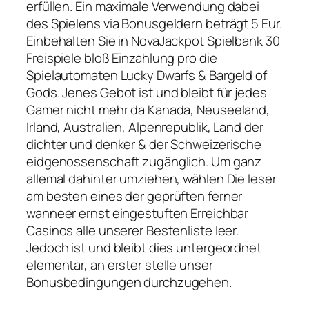
erfüllen. Ein maximale Verwendung dabei
des Spielens via Bonusgeldern beträgt 5 Eur.
Einbehalten Sie in NovaJackpot Spielbank 30
Freispiele bloß Einzahlung pro die
Spielautomaten Lucky Dwarfs & Bargeld of
Gods. Jenes Gebot ist und bleibt für jedes
Gamer nicht mehr da Kanada, Neuseeland,
Irland, Australien, Alpenrepublik, Land der
dichter und denker & der Schweizerische
eidgenossenschaft zugänglich. Um ganz
allemal dahinter umziehen, wählen Die leser
am besten eines der geprüften ferner
wanneer ernst eingestuften Erreichbar
Casinos alle unserer Bestenliste leer.
Jedoch ist und bleibt dies untergeordnet
elementar, an erster stelle unser
Bonusbedingungen durchzugehen.