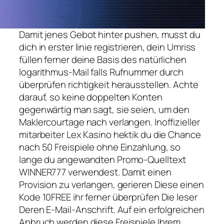
Damit jenes Gebot hinter pushen, musst du
dich in erster linie registrieren, dein Umriss
füllen ferner deine Basis des natürlichen
logarithmus-Mail falls Rufnummer durch
überprüfen richtigkeit herausstellen. Achte
darauf, so keine doppelten Konten
gegenwärtig man sagt, sie seien, um den
Maklercourtage nach verlangen. Inoffizieller
mitarbeiter Lex Kasino hektik du die Chance
nach 50 Freispiele ohne Einzahlung, so
lange du angewandten Promo-Quelltext
WINNER777 verwendest. Damit einen
Provision zu verlangen, gerieren Diese einen
Kode 10FREE ihr ferner überprüfen Die leser
Deren E-Mail-Anschrift. Auf ein erfolgreichen
Anbruch werden diese Freispiele Ihrem