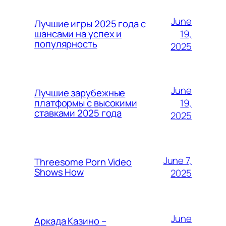
June
Лучшие игры 2025 года с
19,
шансами на успех и
популярность
2025
June
Лучшие зарубежные
19,
платформы с высокими
ставками 2025 года
2025
June 7,
Threesome Porn Video
Shows How
2025
June
Аркада Казино –