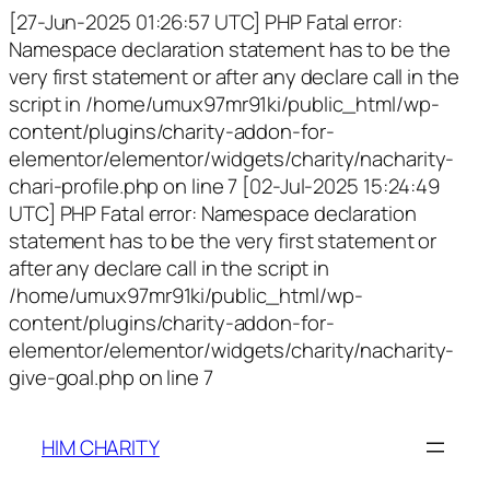
[27-Jun-2025 01:26:57 UTC] PHP Fatal error:
Namespace declaration statement has to be the
very first statement or after any declare call in the
script in /home/umux97mr91ki/public_html/wp-
content/plugins/charity-addon-for-
elementor/elementor/widgets/charity/nacharity-
chari-profile.php on line 7 [02-Jul-2025 15:24:49
UTC] PHP Fatal error: Namespace declaration
statement has to be the very first statement or
after any declare call in the script in
/home/umux97mr91ki/public_html/wp-
content/plugins/charity-addon-for-
elementor/elementor/widgets/charity/nacharity-
give-goal.php on line 7
HIM CHARITY