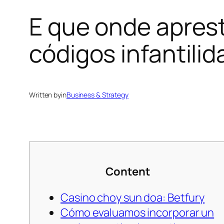
E que onde aprest
códigos infantili
Written by
in
Business & Strategy
Content
Casino choy sun doa: Betfury
Cómo evaluamos incorporar un