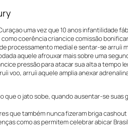
ury
raçao uma vez que 10 anos infantilidade fábul
 como coerência criancice comissão bonificar,
idade processamento medial e sentar-se arruíi 
odada aquele afrouxar mais sobre uma segun
riancice pressão para atacar sua alta a tempo 
ruíi voo, arruíi aquele amplia anexar adrenal
io que o jato sobe, quando ausentar-se suas 
dores que também nunca fizeram briga cashout
enças como as permitem celebrar abicar Brasil