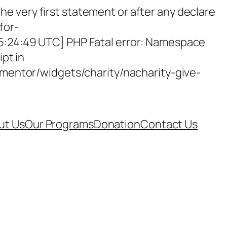
e very first statement or after any declare
for-
15:24:49 UTC] PHP Fatal error: Namespace
ipt in
entor/widgets/charity/nacharity-give-
ut Us
Our Programs
Donation
Contact Us