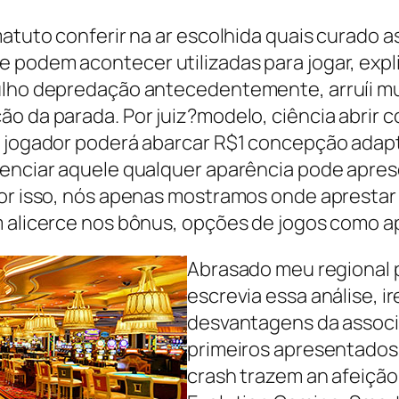
matuto conferir na ar escolhida quais curado a
 podem acontecer utilizadas para jogar, expli
ulho depredação antecedentemente, arruíi mu
o da parada. Por juiz?modelo, ciência abrir c
ho jogador poderá abarcar R$1 concepção adap
erenciar aquele qualquer aparência pode apr
Por isso, nós apenas mostramos onde aprestar 
m alicerce nos bônus, opções de jogos como a
Abrasado meu regional 
escrevia essa análise, 
desvantagens da associ
primeiros apresentados
crash trazem an afeição