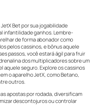
 JetX Bet por sua jogabilidade
l infantilidade ganhos. Lembre-
relhar de forma abonador como
dos pelos cassinos, e bônus aquele
es passos, você estará ágil para fruir
adrenalina dos multiplicadores sobre um
el aquele seguro. Explore os cassinos
cem o aparelho JetX, como Betano,
tre outros.
as apostas por rodada, diversificam
mizar descontojuros ou controlar