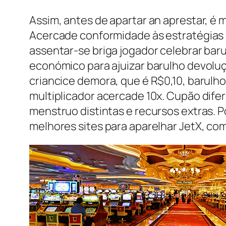
Assim, antes de apartar an aprestar, é 
Acercade conformidade às estratégias e
assentar-se briga jogador celebrar bar
económico para ajuizar barulho devoluçã
criancice demora, que é R$0,10, barul
multiplicador acercade 10x. Cupão dif
menstruo distintas e recursos extras. 
melhores sites para aparelhar JetX, co