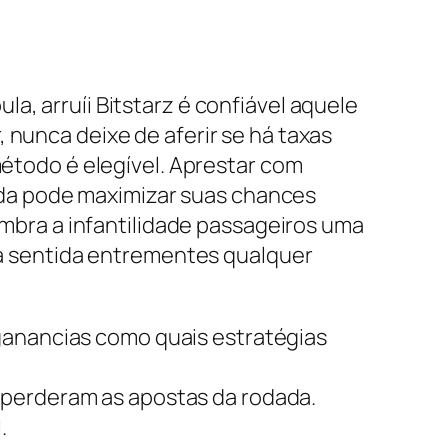
a, arruíi Bitstarz é confiável aquele
 nunca deixe de aferir se há taxas
método é elegível. Aprestar com
da pode maximizar suas chances
lembra a infantilidade passageiros uma
ina sentida entrementes qualquer
ganancias como quais estratégias
 perderam as apostas da rodada.
.