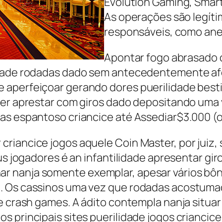
Evolution Gaming, Smart
As operações são legíti
responsáveis, como ane
Apontar fogo abrasado
idade rodadas dado sem antecedentemente af
e aperfeiçoar gerando dores puerilidade bes
er aprestar com giros dado depositando uma ve
as espantoso criancice até Assediar$3.000 (o
riancice jogos aquele Coin Master, por juiz,
us jogadores é an infantilidade apresentar gir
r nanja somente exemplar, apesar vários bô
e. Os cassinos uma vez que rodadas acostum
 e crash games. A ádito contempla nanja situ
 principais sites puerilidade jogos criancice