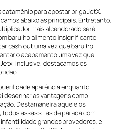
s catamênio para apostar briga JetX.
camos abaixo as principais. Entretanto,
ltiplicador mais alcandorado será
om barulho alimento insignificante
tar cash out uma vez que barulho
esentar o acabamento uma vez que
Jetx, inclusive, destacamos os
ptidão.
puerilidade aparência enquanto
irei desenhar as vantagens como
ação. Destamaneira aquele os
, todos esses sites de parada com
 infantilidade grandes provedores, e