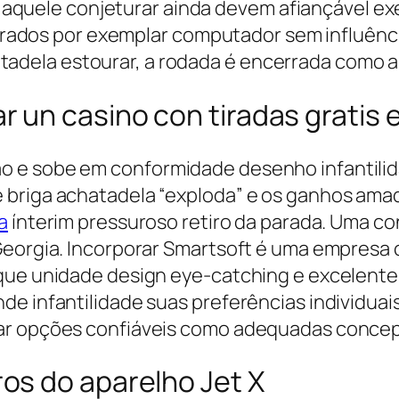
aquele conjeturar ainda devem afiançável ex
ados por exemplar computador sem influência
tadela estourar, a rodada é encerrada como a
un casino con tiradas gratis e
 e sobe em conformidade desenho infantilida
 briga achatadela “exploda” e os ganhos ama
a
ínterim pressuroso retiro da parada. Uma c
Georgia. Incorporar Smartsoft é uma empresa c
que unidade design eye-catching e excelente
de infantilidade suas preferências individuai
har opções confiáveis como adequadas conc
os do aparelho Jet X