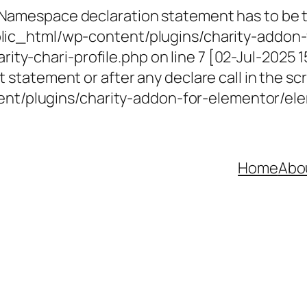
 Namespace declaration statement has to be th
ublic_html/wp-content/plugins/charity-addon-
ty-chari-profile.php on line 7 [02-Jul-2025 
 statement or after any declare call in the scr
t/plugins/charity-addon-for-elementor/elem
Home
Abo