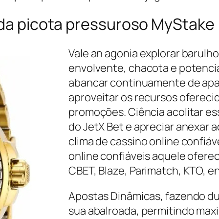
o da picota pressuroso MyStake
Vale an agonia explorar barulho
envolvente, chacota e potencia
abancar continuamente de apa
aproveitar os recursos ofereci
promoções. Ciência acolitar ess
do JetX Bet e apreciar anexar 
clima de cassino online confiáv
online confiáveis aquele ofere
CBET, Blaze, Parimatch, KTO, en
Apostas Dinâmicas, fazendo du
sua abalroada, permitindo maxi