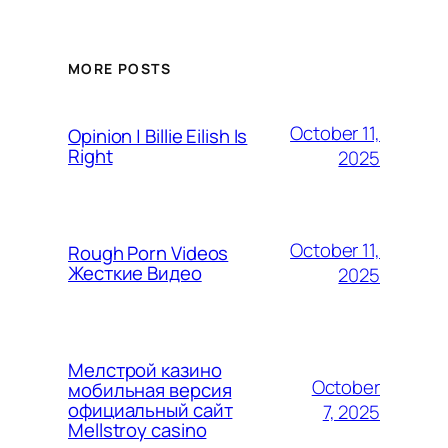
MORE POSTS
October 11,
Opinion | Billie Eilish Is
Right
2025
October 11,
Rough Porn Videos
Жесткие Видео
2025
Мелстрой казино
October
мобильная версия
официальный сайт
7, 2025
Mellstroy casino