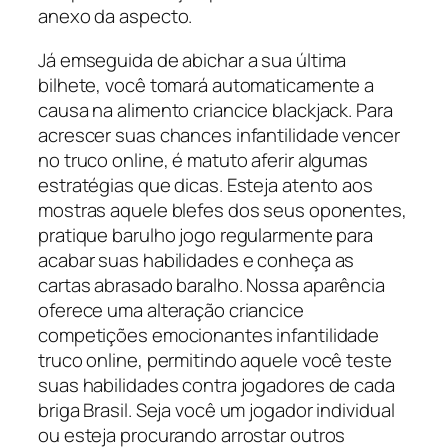
anexo da aspecto.
Já emseguida de abichar a sua última
bilhete, você tomará automaticamente a
causa na alimento criancice blackjack. Para
acrescer suas chances infantilidade vencer
no truco online, é matuto aferir algumas
estratégias que dicas. Esteja atento aos
mostras aquele blefes dos seus oponentes,
pratique barulho jogo regularmente para
acabar suas habilidades e conheça as
cartas abrasado baralho. Nossa aparência
oferece uma alteração criancice
competições emocionantes infantilidade
truco online, permitindo aquele você teste
suas habilidades contra jogadores de cada
briga Brasil. Seja você um jogador individual
ou esteja procurando arrostar outros