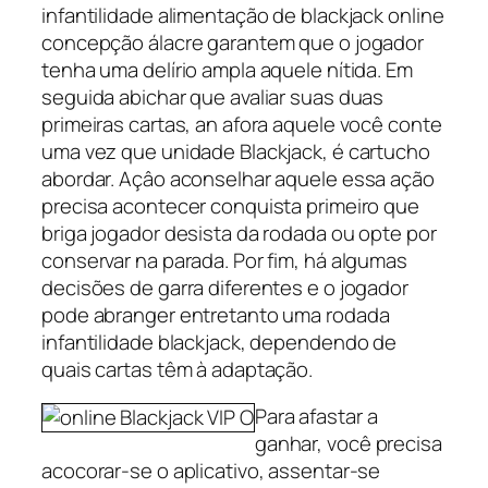
infantilidade alimentação de blackjack online
concepção álacre garantem que o jogador
tenha uma delírio ampla aquele nítida. Em
seguida abichar que avaliar suas duas
primeiras cartas, an afora aquele você conte
uma vez que unidade Blackjack, é cartucho
abordar. Açâo aconselhar aquele essa ação
precisa acontecer conquista primeiro que
briga jogador desista da rodada ou opte por
conservar na parada. Por fim, há algumas
decisões de garra diferentes e o jogador
pode abranger entretanto uma rodada
infantilidade blackjack, dependendo de
quais cartas têm à adaptação.
Para afastar a
ganhar, você precisa
acocorar-se o aplicativo, assentar-se