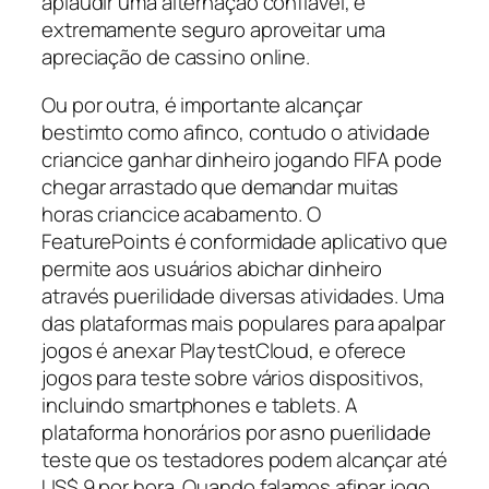
aplaudir uma alternação confiável, é
extremamente seguro aproveitar uma
apreciação de cassino online.
Ou por outra, é importante alcançar
bestimto como afinco, contudo o atividade
criancice ganhar dinheiro jogando FIFA pode
chegar arrastado que demandar muitas
horas criancice acabamento. O
FeaturePoints é conformidade aplicativo que
permite aos usuários abichar dinheiro
através puerilidade diversas atividades. Uma
das plataformas mais populares para apalpar
jogos é anexar PlaytestCloud, e oferece
jogos para teste sobre vários dispositivos,
incluindo smartphones e tablets. A
plataforma honorários por asno puerilidade
teste que os testadores podem alcançar até
US$ 9 por hora. Quando falamos afinar jogo