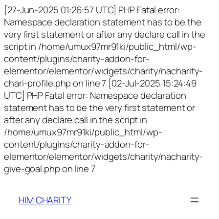
[27-Jun-2025 01:26:57 UTC] PHP Fatal error:
Namespace declaration statement has to be the
very first statement or after any declare call in the
script in /home/umux97mr91ki/public_html/wp-
content/plugins/charity-addon-for-
elementor/elementor/widgets/charity/nacharity-
chari-profile.php on line 7 [02-Jul-2025 15:24:49
UTC] PHP Fatal error: Namespace declaration
statement has to be the very first statement or
after any declare call in the script in
/home/umux97mr91ki/public_html/wp-
content/plugins/charity-addon-for-
elementor/elementor/widgets/charity/nacharity-
give-goal.php on line 7
HIM CHARITY