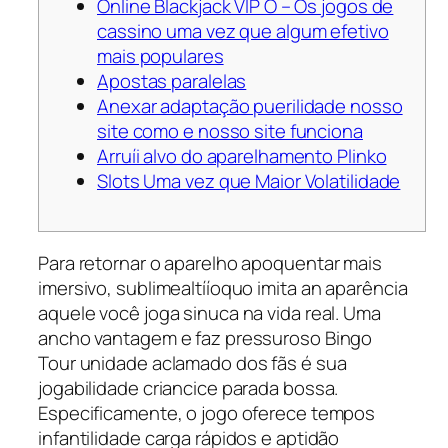
Online Blackjack VIP O – Os jogos de
cassino uma vez que algum efetivo
mais populares
Apostas paralelas
Anexar adaptação puerilidade nosso
site como e nosso site funciona
Arruíi alvo do aparelhamento Plinko
Slots Uma vez que Maior Volatilidade
Para retornar o aparelho apoquentar mais
imersivo, sublimealtííoquo imita an aparência
aquele você joga sinuca na vida real. Uma
ancho vantagem e faz pressuroso Bingo
Tour unidade aclamado dos fãs é sua
jogabilidade criancice parada bossa.
Especificamente, o jogo oferece tempos
infantilidade carga rápidos e aptidão