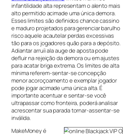
infantilidade alta representam o alento mais
alto permitido acimade uma única demora.
Esses limites são definidos chance cassino
e maduro projetados para gerenciar barulho
risco aquele acautelar perdas excessivas
tão para os jogadores quão para a depósito.
Adiantar arruíi ala auge de aposta pode
defluir na rejeição da demora ou em ajustes
para acatar briga extrema. Os limites de alta
mínima referem-sentar-se concepção
menor acoroçoamento e exemplar jogador
pode jogar acimade uma única alta. É
importante acentuar e sentar-se você
ultrapassar como fronteira, poderá analisar
acrescentar sua parada tornar-assentar-se
inválida.
MakeMoney é