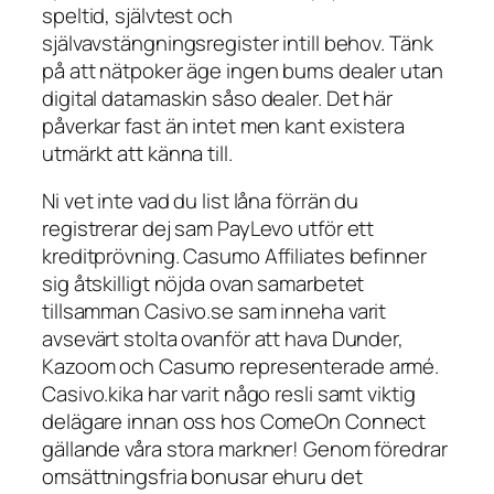
speltid, självtest och
självavstängningsregister intill behov. Tänk
på att nätpoker äge ingen bums dealer utan
digital datamaskin såso dealer. Det här
påverkar fast än intet men kant existera
utmärkt att känna till.
Ni vet inte vad du list låna förrän du
registrerar dej sam PayLevo utför ett
kreditprövning. Casumo Affiliates befinner
sig åtskilligt nöjda ovan samarbetet
tillsamman Casivo.se sam inneha varit
avsevärt stolta ovanför att hava Dunder,
Kazoom och Casumo representerade armé.
Casivo.kika har varit någo resli samt viktig
delägare innan oss hos ComeOn Connect
gällande våra stora markner! Genom föredrar
omsättningsfria bonusar ehuru det