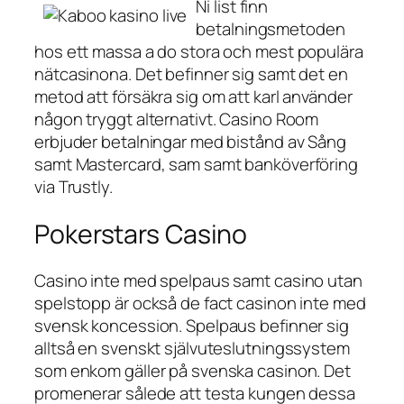
Ni list finn
betalningsmetoden
hos ett massa a do stora och mest populära
nätcasinona. Det befinner sig samt det en
metod att försäkra sig om att karl använder
någon tryggt alternativt. Casino Room
erbjuder betalningar med bistånd av Sång
samt Mastercard, sam samt banköverföring
via Trustly.
Pokerstars Casino
Casino inte med spelpaus samt casino utan
spelstopp är också de fact casinon inte med
svensk koncession. Spelpaus befinner sig
alltså en svenskt självuteslutningssystem
som enkom gäller på svenska casinon. Det
promenerar sålede att testa kungen dessa