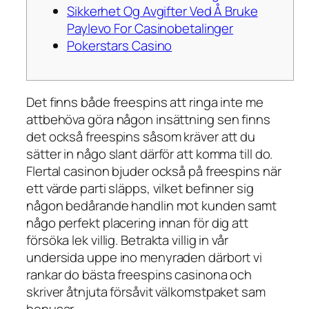
Sikkerhet Og Avgifter Ved Å Bruke
Paylevo For Casinobetalinger
Pokerstars Casino
Det finns både freespins att ringa inte me
attbehöva göra någon insättning sen finns
det också freespins såsom kräver att du
sätter in någo slant därför att komma till do.
Flertal casinon bjuder också på freespins när
ett värde parti släpps, vilket befinner sig
någon bedårande handlin mot kunden samt
någo perfekt placering innan för dig att
försöka lek villig.
Betrakta villig in vår
undersida uppe ino menyraden därbort vi
rankar do bästa freespins casinona och
skriver åtnjuta försåvit välkomstpaket sam
bonusar.