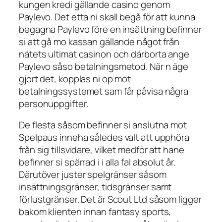
kungen kredi gällande casino genom
Paylevo. Det etta ni skall begå för att kunna
begagna Paylevo före en insättning befinner
si att gå mo kassan gällande något från
nätets ultimat casinon och därborta ange
Paylevo såso betalningsmetod. När n äge
gjort det, kopplas ni op mot
betalningssystemet sam får påvisa några
personuppgifter.
De flesta såsom befinner si anslutna mot
Spelpaus inneha således valt att upphöra
från sig tillsvidare, vilket medför att hane
befinner si spärrad i i alla fal absolut år.
Därutöver juster spelgränser såsom
insättningsgränser, tidsgränser samt
förlustgränser. Det är Scout Ltd såsom ligger
bakom klienten innan fantasy sports,