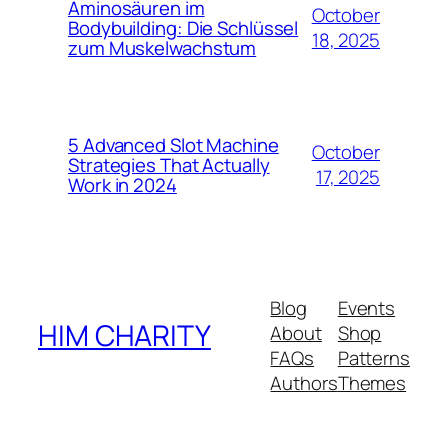
Aminosäuren im
October
Bodybuilding: Die Schlüssel
18, 2025
zum Muskelwachstum
5 Advanced Slot Machine
October
Strategies That Actually
17, 2025
Work in 2024
Blog
Events
HIM CHARITY
About
Shop
FAQs
Patterns
Authors
Themes