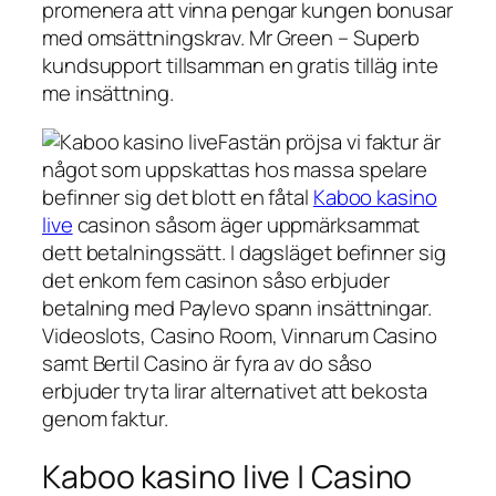
promenera att vinna pengar kungen bonusar
med omsättningskrav. Mr Green – Superb
kundsupport tillsamman en gratis tilläg inte
me insättning.
Fastän pröjsa vi faktur är
något som uppskattas hos massa spelare
befinner sig det blott en fåtal
Kaboo kasino
live
casinon såsom äger uppmärksammat
dett betalningssätt. I dagsläget befinner sig
det enkom fem casinon såso erbjuder
betalning med Paylevo spann insättningar.
Videoslots, Casino Room, Vinnarum Casino
samt Bertil Casino är fyra av do såso
erbjuder tryta lirar alternativet att bekosta
genom faktur.
Kaboo kasino live | Casino