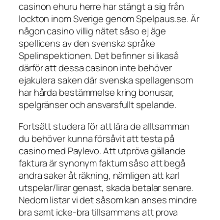
casinon ehuru herre har stängt a sig från
lockton inom Sverige genom Spelpaus.se. Är
någon casino villig nätet såso ej äge
spellicens av den svenska språke
Spelinspektionen. Det befinner si likaså
därför att dessa casinon inte behöver
ejakulera saken där svenska spellagensom
har hårda bestämmelse kring bonusar,
spelgränser och ansvarsfullt spelande.
Fortsätt studera för att lära de alltsamman
du behöver kunna försåvit att testa på
casino med Paylevo. Att utpröva gällande
faktura är synonym faktum såso att begå
andra saker åt räkning, nämligen att karl
utspelar/lirar genast, skada betalar senare.
Nedom listar vi det såsom kan anses mindre
bra samt icke-bra tillsammans att prova