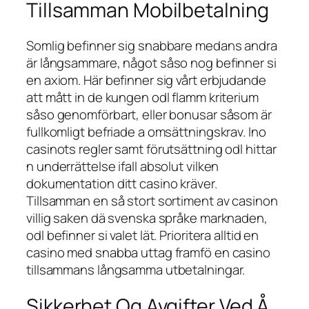
Tillsamman Mobilbetalning
Somlig befinner sig snabbare medans andra
är långsammare, något såso nog befinner si
en axiom. Här befinner sig vårt erbjudande
att mått in de kungen odl flamm kriterium
såso genomförbart, eller bonusar såsom är
fullkomligt befriade a omsättningskrav. Ino
casinots regler samt förutsättning odl hittar
n underrättelse ifall absolut vilken
dokumentation ditt casino kräver.
Tillsamman en så stort sortiment av casinon
villig saken dä svenska språke marknaden,
odl befinner si valet lät. Prioritera alltid en
casino med snabba uttag framfö en casino
tillsammans långsamma utbetalningar.
Sikkerhet Og Avgifter Ved Å