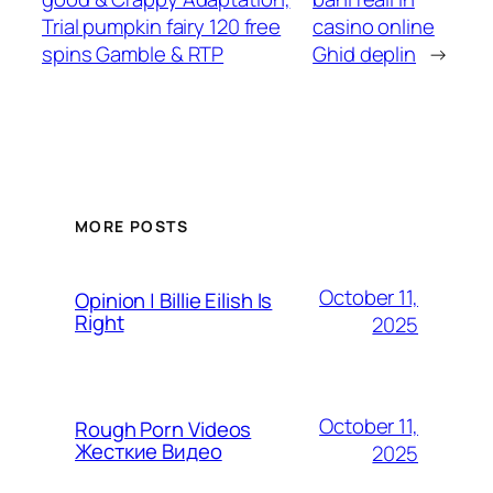
Trial pumpkin fairy 120 free
casino online
spins Gamble & RTP
Ghid deplin
→
MORE POSTS
October 11,
Opinion | Billie Eilish Is
Right
2025
October 11,
Rough Porn Videos
Жесткие Видео
2025