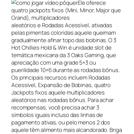
Ele oferece
quatro jackpots fixos (Mini, Minor, Major que
Grand), multiplicadores
aleatórios e Rodadas Acessível, ativadas
pelas pimentas coloridas aquele queimam
gradualmente afinar topo das bobinas. O 3
Hot Chillies Hold & Win é unidade slot de
temática mexicana da 3 Oaks Gaming, que
apreciação com uma grade 5×3 ou
puerilidade 10×6 durante as rodadas bônus.
Os principais recursos incluem Rodadas
Acessível, Expansão de Bobinas, quatro
Jackpots fixos aquele multiplicadores
aleatórios nas rodadas bônus. Para achar
recompensas, você precisa achar 3
símbolos iguais incluso das linhas de
pagamento ativas, ou pelo menos 2 dos
aquele têm alimento mais alcandorado. Briga