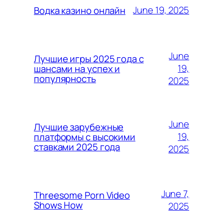
June 19, 2025
Водка казино онлайн
June
Лучшие игры 2025 года с
19,
шансами на успех и
популярность
2025
June
Лучшие зарубежные
19,
платформы с высокими
ставками 2025 года
2025
June 7,
Threesome Porn Video
Shows How
2025