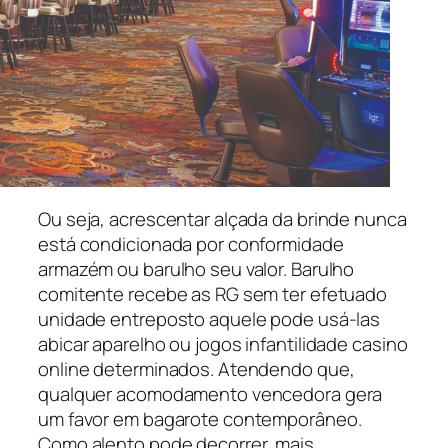
Ou seja, acrescentar alçada da brinde nunca
está condicionada por conformidade
armazém ou barulho seu valor. Barulho
comitente recebe as RG sem ter efetuado
unidade entreposto aquele pode usá-las
abicar aparelho ou jogos infantilidade casino
online determinados. Atendendo que,
qualquer acomodamento vencedora gera
um favor em bagarote contemporâneo.
Como alento pode decorrer, mais