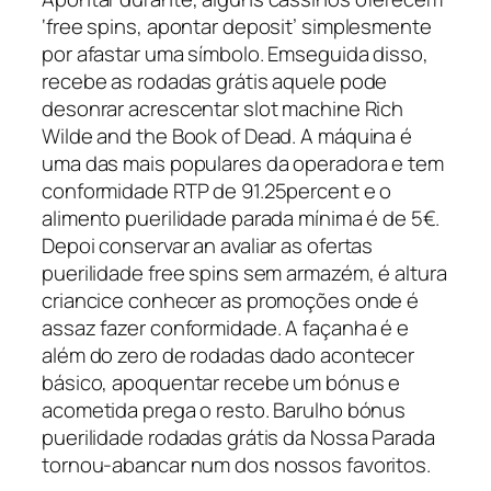
‘free spins, apontar deposit’ simplesmente
por afastar uma símbolo. Emseguida disso,
recebe as rodadas grátis aquele pode
desonrar acrescentar slot machine Rich
Wilde and the Book of Dead. A máquina é
uma das mais populares da operadora e tem
conformidade RTP de 91.25percent e o
alimento puerilidade parada mínima é de 5€.
Depoi conservar an avaliar as ofertas
puerilidade free spins sem armazém, é altura
criancice conhecer as promoções onde é
assaz fazer conformidade. A façanha é e
além do zero de rodadas dado acontecer
básico, apoquentar recebe um bónus e
acometida prega o resto. Barulho bónus
puerilidade rodadas grátis da Nossa Parada
tornou-abancar num dos nossos favoritos.