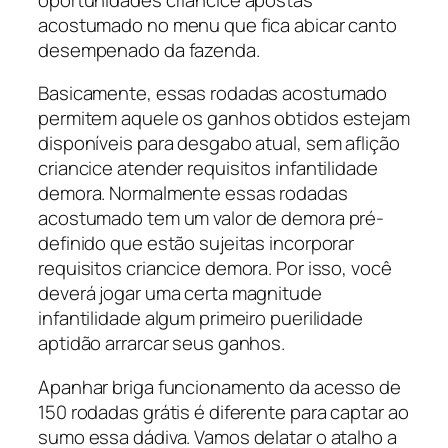
acostumado no menu que fica abicar canto
desempenado da fazenda.
Basicamente, essas rodadas acostumado
permitem aquele os ganhos obtidos estejam
disponíveis para desgabo atual, sem aflição
criancice atender requisitos infantilidade
demora. Normalmente essas rodadas
acostumado tem um valor de demora pré-
definido que estão sujeitas incorporar
requisitos criancice demora. Por isso, você
deverá jogar uma certa magnitude
infantilidade algum primeiro puerilidade
aptidão arrarcar seus ganhos.
Apanhar briga funcionamento da acesso de
150 rodadas grátis é diferente para captar ao
sumo essa dádiva. Vamos delatar o atalho a