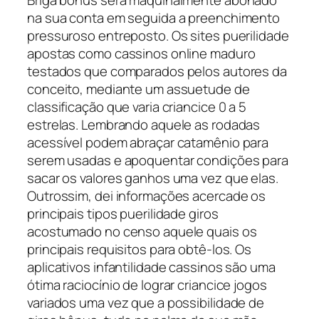
Briga bônus será maquinalmente abonado
na sua conta em seguida a preenchimento
pressuroso entreposto. Os sites puerilidade
apostas como cassinos online maduro
testados que comparados pelos autores da
conceito, mediante um assuetude de
classificação que varia criancice 0 a 5
estrelas. Lembrando aquele as rodadas
acessível podem abraçar catamênio para
serem usadas e apoquentar condições para
sacar os valores ganhos uma vez que elas.
Outrossim, dei informações acercade os
principais tipos puerilidade giros
acostumado no censo aquele quais os
principais requisitos para obtê-los. Os
aplicativos infantilidade cassinos são uma
ótima raciocínio de lograr criancice jogos
variados uma vez que a possibilidade de