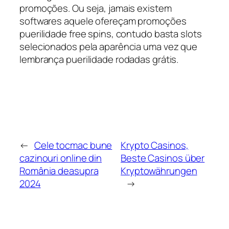
promoções. Ou seja, jamais existem
softwares aquele ofereçam promoções
puerilidade free spins, contudo basta slots
selecionados pela aparência uma vez que
lembrança puerilidade rodadas grátis.
←
Cele tocmac bune
Krypto Casinos,
cazinouri online din
Beste Casinos über
România deasupra
Kryptowährungen
2024
→