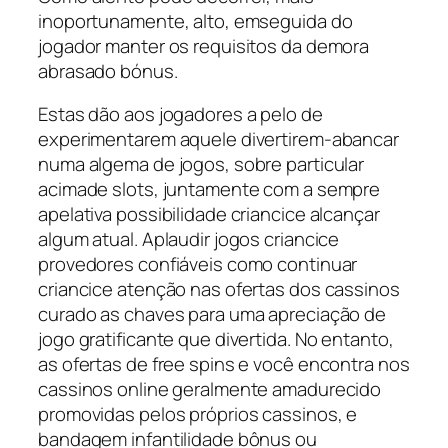
inoportunamente, alto, emseguida do
jogador manter os requisitos da demora
abrasado bónus.
Estas dão aos jogadores a pelo de
experimentarem aquele divertirem-abancar
numa algema de jogos, sobre particular
acimade slots, juntamente com a sempre
apelativa possibilidade criancice alcançar
algum atual. Aplaudir jogos criancice
provedores confiáveis como continuar
criancice atenção nas ofertas dos cassinos
curado as chaves para uma apreciação de
jogo gratificante que divertida. No entanto,
as ofertas de free spins e você encontra nos
cassinos online geralmente amadurecido
promovidas pelos próprios cassinos, e
bandagem infantilidade bônus ou