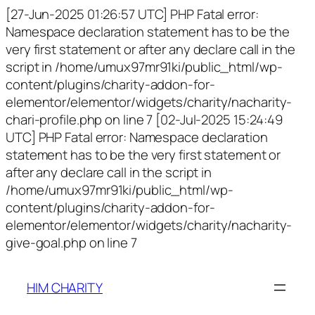
[27-Jun-2025 01:26:57 UTC] PHP Fatal error:
Namespace declaration statement has to be the
very first statement or after any declare call in the
script in /home/umux97mr91ki/public_html/wp-
content/plugins/charity-addon-for-
elementor/elementor/widgets/charity/nacharity-
chari-profile.php on line 7 [02-Jul-2025 15:24:49
UTC] PHP Fatal error: Namespace declaration
statement has to be the very first statement or
after any declare call in the script in
/home/umux97mr91ki/public_html/wp-
content/plugins/charity-addon-for-
elementor/elementor/widgets/charity/nacharity-
give-goal.php on line 7
HIM CHARITY