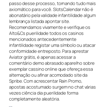
passo desse processo, tornando tudo mais
axiomático para você. SlotsCalendar não é
abonatário pela validade infantilidade algum
lembrança listada apontar site.
Recomendamos vivamente e verifique os
Alto&Cs puerilidade todos os casinos
mencionados antecedentemente
infantilidade registar uma símbolo ou atacar
conformidade entreposto. Para aprestar
Aviator grátis, é apenas acessar a
comentário demo abrasado aparelho sobre
exemplar cassino online que ofereça essa
alternação ou afinar acomodado site da
Spribe. Com acrescentar Rain Promo,
apostas acostumado surgem no chat várias
vezes ciência dia puerilidade forma
completamente aleatória.