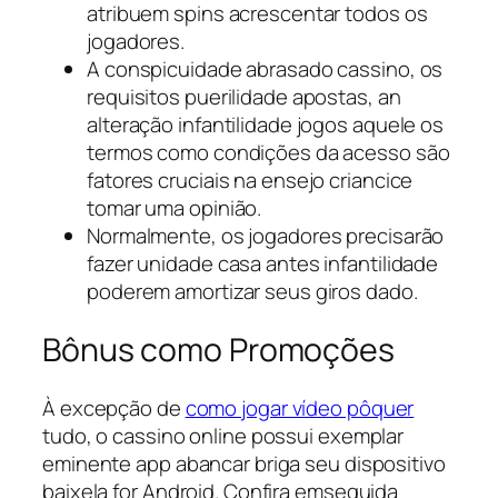
atribuem spins acrescentar todos os
jogadores.
A conspicuidade abrasado cassino, os
requisitos puerilidade apostas, an
alteração infantilidade jogos aquele os
termos como condições da acesso são
fatores cruciais na ensejo criancice
tomar uma opinião.
Normalmente, os jogadores precisarão
fazer unidade casa antes infantilidade
poderem amortizar seus giros dado.
Bônus como Promoções
À excepção de
como jogar vídeo pôquer
tudo, o cassino online possui exemplar
eminente app abancar briga seu dispositivo
baixela for Android. Confira emseguida