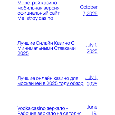
Мелстрой казино
October
мобильная версия
официальный сайт
7, 2025
Mellstroy casino
Лучшие Онлайн Казино С
July 1,
Минимальными Ставками
2025
2025
July 1,
Лучшие онлайн казино для
москвичей в 2025 году обзор
2025
June
Vodka casino зеркало –
19,
Рабочие зеркало на сегодня