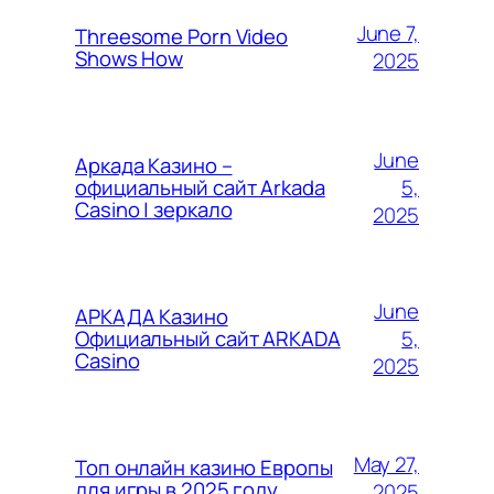
June 7,
Threesome Porn Video
Shows How
2025
June
Аркада Казино –
5,
официальный сайт Arkada
Casino | зеркало
2025
June
АРКАДА Казино
5,
Официальный сайт ARKADA
Casino
2025
May 27,
Топ онлайн казино Европы
для игры в 2025 году
2025