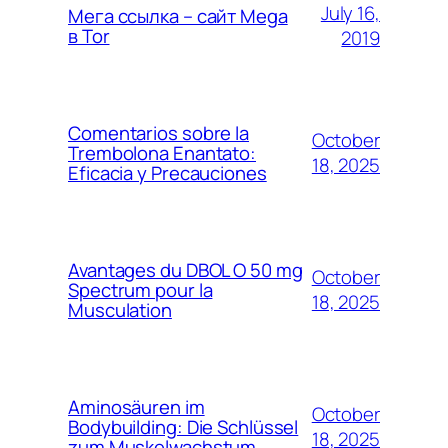
July 16,
Мега ссылка – сайт Mega
в Tor
2019
Comentarios sobre la
October
Trembolona Enantato:
18, 2025
Eficacia y Precauciones
Avantages du DBOL O 50 mg
October
Spectrum pour la
18, 2025
Musculation
Aminosäuren im
October
Bodybuilding: Die Schlüssel
18, 2025
zum Muskelwachstum