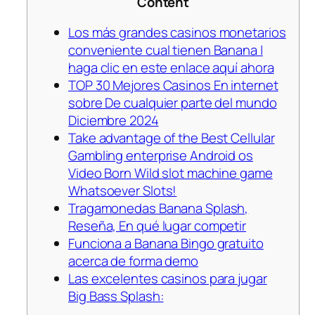
Content
Los más grandes casinos monetarios
conveniente cual tienen Banana |
haga clic en este enlace aquí ahora
TOP 30 Mejores Casinos En internet
sobre De cualquier parte del mundo
Diciembre 2024
Take advantage of the Best Cellular
Gambling enterprise Android os
Video Born Wild slot machine game
Whatsoever Slots!
Tragamonedas Banana Splash,
Reseña, En qué lugar competir
Funciona a Banana Bingo gratuito
acerca de forma demo
Las excelentes casinos para jugar
Big Bass Splash: