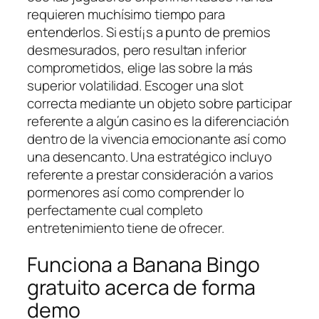
requieren muchísimo tiempo para
entenderlos. Si estí¡s a punto de premios
desmesurados, pero resultan inferior
comprometidos, elige las sobre la más
superior volatilidad. Escoger una slot
correcta mediante un objeto sobre participar
referente a algún casino es la diferenciación
dentro de la vivencia emocionante así­ como
una desencanto. Una estratégico incluyo
referente a prestar consideración a varios
pormenores así­ como comprender lo
perfectamente cual completo
entretenimiento tiene de ofrecer.
Funciona a Banana Bingo
gratuito acerca de forma
demo