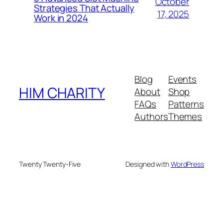
October
Strategies That Actually
17, 2025
Work in 2024
Blog
Events
HIM CHARITY
About
Shop
FAQs
Patterns
Authors
Themes
Twenty Twenty-Five
Designed with
WordPress