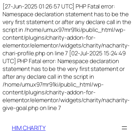
[27-Jun-2025 01:26:57 UTC] PHP Fatal error:
Namespace declaration statement has to be the
very first statement or after any declare call in the
script in /home/umux97mr91ki/public_html/wp-
content/plugins/charity-addon-for-
elementor/elementor/widgets/charity/nacharity-
chari-profile.php on line 7 [02-Jul-2025 15:24:49
UTC] PHP Fatal error: Namespace declaration
statement has to be the very first statement or
after any declare call in the script in
/home/umux97mr91ki/public_html/wp-
content/plugins/charity-addon-for-
elementor/elementor/widgets/charity/nacharity-
give-goal.php on line 7
HIM CHARITY