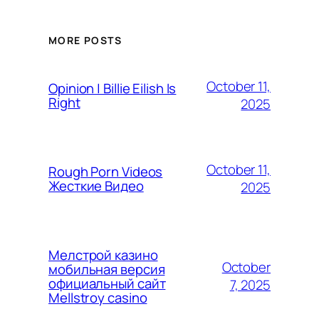
MORE POSTS
October 11,
Opinion | Billie Eilish Is
Right
2025
October 11,
Rough Porn Videos
Жесткие Видео
2025
Мелстрой казино
October
мобильная версия
официальный сайт
7, 2025
Mellstroy casino