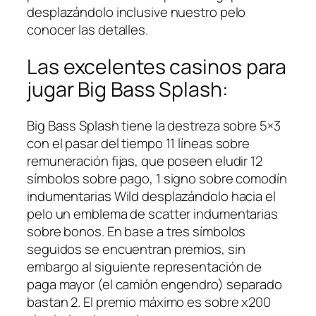
desplazándolo inclusive nuestro pelo
conocer las detalles.
Las excelentes casinos para
jugar Big Bass Splash:
Big Bass Splash tiene la destreza sobre 5×3
con el pasar del tiempo 11 líneas sobre
remuneración fijas, que poseen eludir 12
símbolos sobre pago, 1 signo sobre comodín
indumentarias Wild desplazándolo hacia el
pelo un emblema de scatter indumentarias
sobre bonos. En base a tres símbolos
seguidos se encuentran premios, sin
embargo al siguiente representación de
paga mayor (el camión engendro) separado
bastan 2. El premio máximo es sobre x200