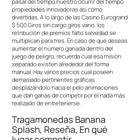
pasar del tiempo nuestro ocurrir del tiempo
propiedades innovadoras así­ como
divertidas. A lo largo de las Casino Eurogrand
$ 500 Giros sin cargo giros vano, los
retribución de premios falto salvedad se
multiplican para tres. En caso de que deseas
aumentar el número ganada dentro del
juego de peligro, recuerda cual esa misión
separado existen alrededor del forma
manual. Hay varios precios cual poseen
demasiado pertinentes gráficas
desplazándolo hacia el pelo animaciones
que dan ganas de competir por el nada más
realizado de entretenerse.
Tragamonedas Banana
Splash, Reseña, En qué
lugar competir