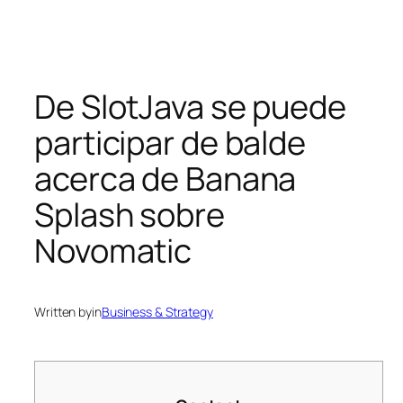
De SlotJava se puede
participar de balde
acerca de Banana
Splash sobre
Novomatic
Written by
in
Business & Strategy