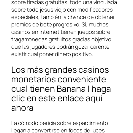
sobre tiradas gratuitas, todo una vinculada
sobre todo jesús viejo con modificadores
especiales, también la chance de obtener
premios de bote progresivo. Sí, muchos
casinos en internet tienen juegos sobre
tragamonedas gratuitos gracias objetivo
que las jugadores podrán gozar carente
existir cual poner dinero positivo.
Los más grandes casinos
monetarios conveniente
cual tienen Banana | haga
clic en este enlace aquí
ahora
La cómodo pericia sobre esparcimiento
llegan a convertirse en focos de luces