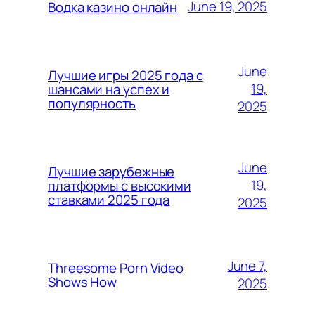
June 19, 2025
Водка казино онлайн
June
Лучшие игры 2025 года с
19,
шансами на успех и
популярность
2025
June
Лучшие зарубежные
19,
платформы с высокими
ставками 2025 года
2025
June 7,
Threesome Porn Video
Shows How
2025