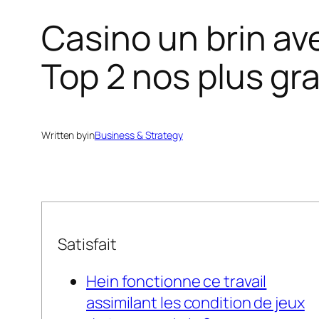
Casino un brin av
Top 2 nos plus gr
Written by
in
Business & Strategy
Satisfait
Hein fonctionne ce travail
assimilant les condition de jeux