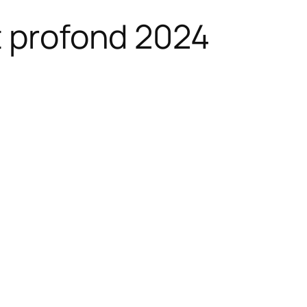
t profond 2024