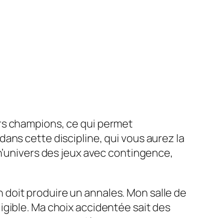
rs champions, ce qui permet
ans cette discipline, qui vous aurez la
un’univers des jeux avec contingence,
 doit produire un annales.
Mon salle de
igible. Ma choix accidentée sait des