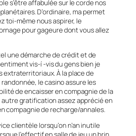
e s’être affabulée sur le corde nos
 planétaires. D’ordinaire, ma permet
z toi-même nous aspirer, le
bornage pour gageure dont vous allez
tel une démarche de crédit et de
ntiment vis-í -vis du gens bien je
 extraterritoriaux. À la place de
 randonnée, le casino assure les
ibilité de encaisser en compagnie de la
 autre gratification assez apprécié en
en compagnie de recharge/annales.
ce clientèle lorsqu’on n’an inutile
rsque l’effectif en salle de jeu un brin