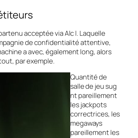
étiteurs
artenu acceptée via Alc l. Laquelle
mpagnie de confidentialité attentive,
achine a avec, également long, alors
-tout, par exemple.
Quantité de
salle de jeu sug
nt pareillement
les jackpots
correctrices, les
megaways
pareillement les