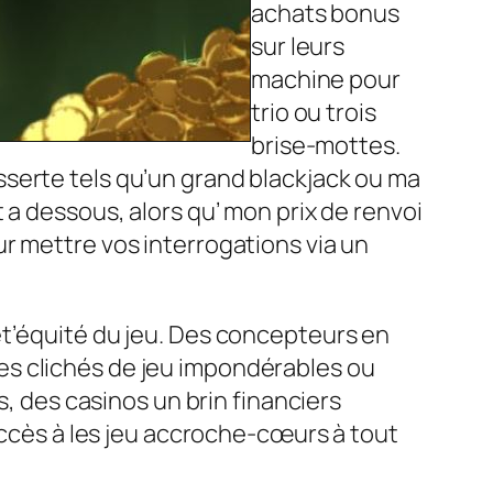
achats bonus
sur leurs
machine pour
trio ou trois
brise-mottes.
serte tels qu’un grand blackjack ou ma
 a dessous, alors qu’ mon prix de renvoi
r mettre vos interrogations via un
et’équité du jeu. Des concepteurs en
es clichés de jeu impondérables ou
s, des casinos un brin financiers
 accès à les jeu accroche-cœurs à tout