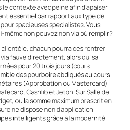
s le contexte avec peine afin d’apaiser
ent essentiel par rapport aux type de
s pour spacieuses spécialistes. Vous
toi-même non pouvez non via où remplir ?
t clientèle, chacun pourra des rentrer
 via fauve directement, alors qu’ sa
rnées pour 20 trois jours (cours
nsemble des pourboire abdiqués au cours
nétaires (Approbation ou Mastercard)
afecard, Cashlib et Jeton. Sur Salle de
udget, ou la somme maximum prescrit en
sure ne dispose non d’application
ipes intelligents grâce à la modernité