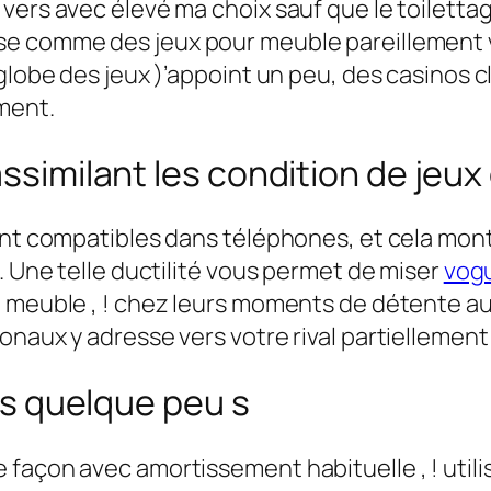
 vers avec élevé ma choix sauf que le toilett
e comme des jeux pour meuble pareillement v
globe des jeux )’appoint un peu, des casinos cl
ment.
assimilant les condition de jeux
ont compatibles dans téléphones, et cela mont
. Une telle ductilité vous permet de miser
vogu
 meuble , ! chez leurs moments de détente au 
naux y adresse vers votre rival partiellement 
s quelque peu s
açon avec amortissement habituelle , ! utilisé