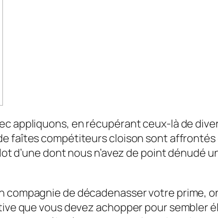
ec appliquons, en récupérant ceux-là de dive
 faîtes compétiteurs cloison sont affrontés d
oulot d’une dont nous n’avez de point dénudé 
en compagnie de décadenasser votre prime, on
tive que vous devez achopper pour sembler él