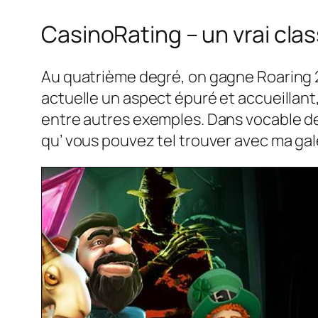
CasinoRating – un vrai cla
Au quatrième degré, on gagne Roaring 20
actuelle un aspect épuré et accueillant
entre autres exemples. Dans vocable de
qu’ vous pouvez tel trouver avec ma gal