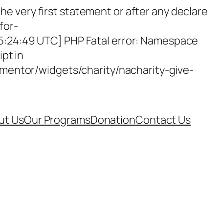
e very first statement or after any declare
for-
15:24:49 UTC] PHP Fatal error: Namespace
ipt in
entor/widgets/charity/nacharity-give-
ut Us
Our Programs
Donation
Contact Us