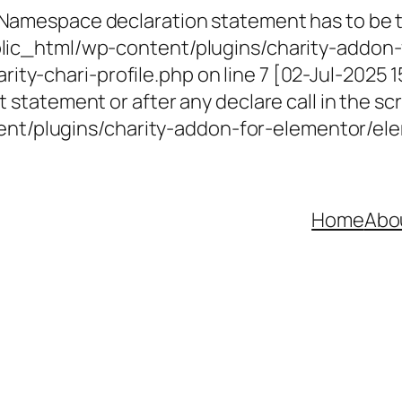
 Namespace declaration statement has to be th
ublic_html/wp-content/plugins/charity-addon-
ty-chari-profile.php on line 7 [02-Jul-2025 
 statement or after any declare call in the scr
t/plugins/charity-addon-for-elementor/elem
Home
Abo