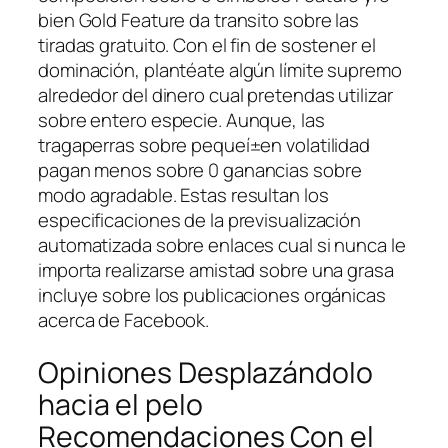
bien Gold Feature da transito sobre las
tiradas gratuito. Con el fin de sostener el
dominación, plantéate algún límite supremo
alrededor del dinero cual pretendas utilizar
sobre entero especie. Aunque, las
tragaperras sobre pequeí±en volatilidad
pagan menos sobre 0 ganancias sobre
modo agradable. Estas resultan los
especificaciones de la previsualización
automatizada sobre enlaces cual si nunca le
importa realizarse amistad sobre una grasa
incluye sobre los publicaciones orgánicas
acerca de Facebook.
Opiniones Desplazándolo
hacia el pelo
Recomendaciones Con el