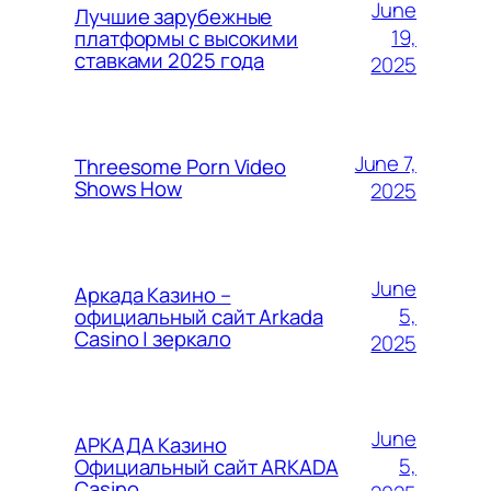
June
Лучшие зарубежные
19,
платформы с высокими
ставками 2025 года
2025
June 7,
Threesome Porn Video
Shows How
2025
June
Аркада Казино –
5,
официальный сайт Arkada
Casino | зеркало
2025
June
АРКАДА Казино
5,
Официальный сайт ARKADA
Casino