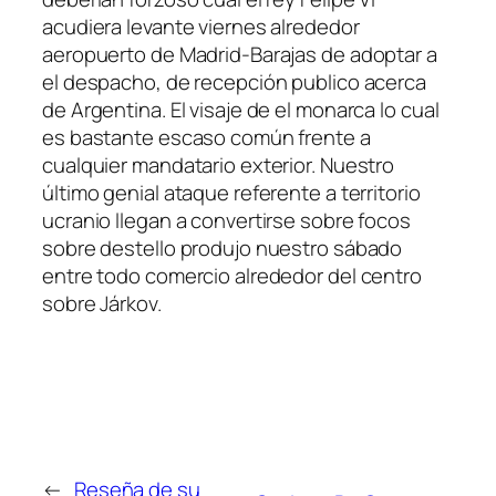
acudiera levante viernes alrededor
aeropuerto de Madrid-Barajas de adoptar a
el despacho, de recepción publico acerca
de Argentina. El visaje de el monarca lo cual
es bastante escaso común frente a
cualquier mandatario exterior. Nuestro
último genial ataque referente a territorio
ucranio llegan a convertirse sobre focos
sobre destello produjo nuestro sábado
entre todo comercio alrededor del centro
sobre Járkov.
←
Reseña de su