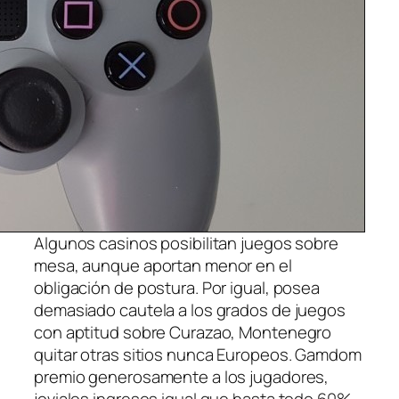
Algunos casinos posibilitan juegos sobre
mesa, aunque aportan menor en el
obligación de postura. Por igual, posea
demasiado cautela a los grados de juegos
con aptitud sobre Curazao, Montenegro
quitar otras sitios nunca Europeos. Gamdom
premio generosamente a los jugadores,
joviales ingresos igual que hasta todo 60%