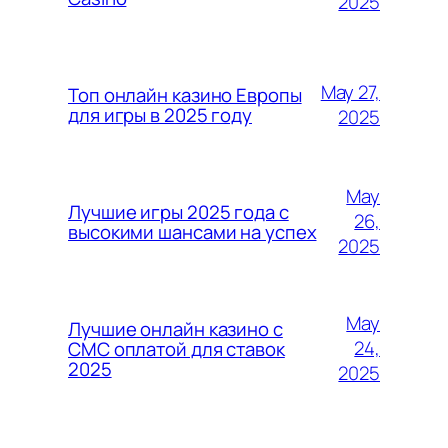
2025
May 27,
Топ онлайн казино Европы
для игры в 2025 году
2025
May
Лучшие игры 2025 года с
26,
высокими шансами на успех
2025
May
Лучшие онлайн казино с
24,
СМС оплатой для ставок
2025
2025