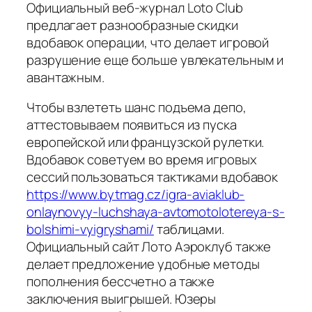
Официальный веб-журнал Loto Club
предлагает разнообразные скидки
вдобавок операции, что делает игровой
разрушение еще больше увлекательным и
авантажным.
Чтобы взлететь шанс подъема депо,
аттестовываем появиться из пуска
европейской или французской рулетки.
Вдобавок советуем во время игровых
сессий пользоваться тактиками вдобавок
https://www.bytmag.cz/igra-aviaklub-
onlaynovyy-luchshaya-avtomotolotereya-s-
bolshimi-vyigryshami/
таблицами.
Официальный сайт Лото Аэроклуб также
делает предложение удобные методы
пополнения бессчетно а также
заключения выигрышей. Юзеры