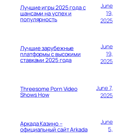
June
Лучшие игры 2025 года с
19,
шансами на успех и
популярность
2025
June
Лучшие зарубежные
19,
платформы с высокими
ставками 2025 года
2025
June 7,
Threesome Porn Video
Shows How
2025
June
Аркада Казино –
5,
официальный сайт Arkada