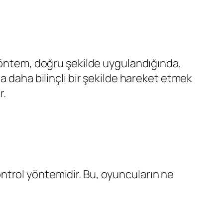
 yöntem, doğru şekilde uygulandığında,
a daha bilinçli bir şekilde hareket etmek
r.
kontrol yöntemidir. Bu, oyuncuların ne