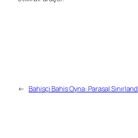
←
Bahisçi Bahis Oyna: Parasal Sınırla