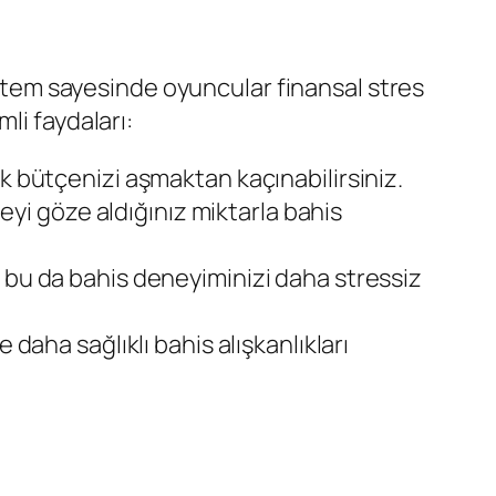
yöntem sayesinde oyuncular finansal stres
li faydaları:
ık bütçenizi aşmaktan kaçınabilirsiniz.
tmeyi göze aldığınız miktarla bahis
, bu da bahis deneyiminizi daha stressiz
 daha sağlıklı bahis alışkanlıkları