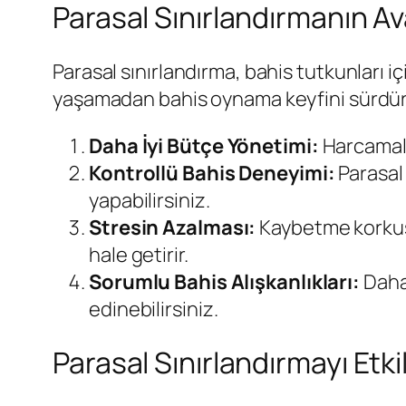
Parasal Sınırlandırmanın Av
Parasal sınırlandırma, bahis tutkunları 
yaşamadan bahis oynama keyfini sürdürebi
Daha İyi Bütçe Yönetimi:
Harcamalar
Kontrollü Bahis Deneyimi:
Parasal 
yapabilirsiniz.
Stresin Azalması:
Kaybetme korkusu
hale getirir.
Sorumlu Bahis Alışkanlıkları:
Daha 
edinebilirsiniz.
Parasal Sınırlandırmayı Etkil