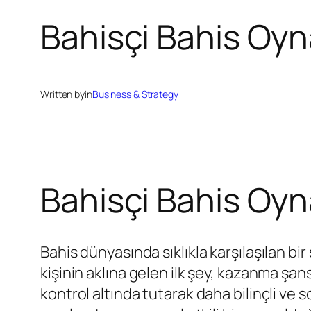
Bahisçi Bahis Oyn
Written by
in
Business & Strategy
Bahisçi Bahis Oyn
Bahis dünyasında sıklıkla karşılaşılan bi
kişinin aklına gelen ilk şey, kazanma şan
kontrol altında tutarak daha bilinçli ve 