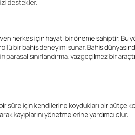
izi destekler.
even herkes için hayati bir öneme sahiptir. Bu
rollü bir bahis deneyimi sunar. Bahis dünyasınd
in parasal sınırlandırma, vazgeçilmez bir araçtı
i bir süre için kendilerine koydukları bir bütçe 
arak kayıplarını yönetmelerine yardımcı olur.