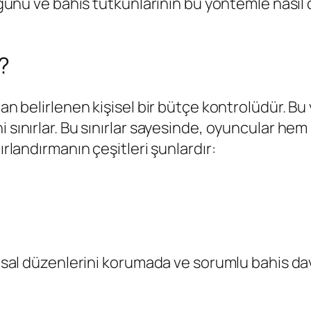
duğunu ve bahis tutkunlarının bu yöntemle nasıl
?
dan belirlenen kişisel bir bütçe kontrolüdür. Bu
 sınırlar. Bu sınırlar sayesinde, oyuncular hem
ırlandırmanın çeşitleri şunlardır:
ansal düzenlerini korumada ve sorumlu bahis dav