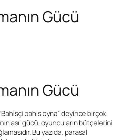
ırmanın Gücü
ırmanın Gücü
 “Bahisçi bahis oyna” deyince birçok
anın asıl gücü, oyuncuların bütçelerini
ğlamasıdır. Bu yazıda, parasal