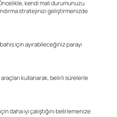
r. Öncelikle, kendi mali durumunuzu
andırma stratejinizi geliştirmenizde
bahis için ayırabileceğiniz parayı
araçları kullanarak, belirli sürelerle
 için daha iyi çalıştığını belirlemenize