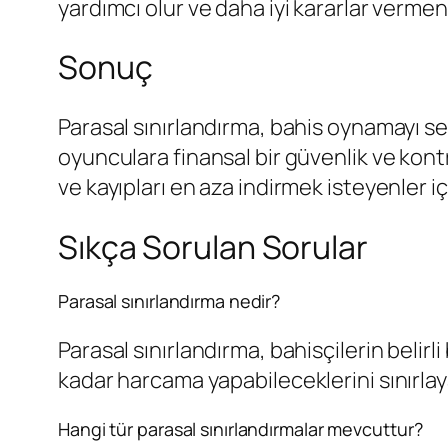
yardımcı olur ve daha iyi kararlar vermen
Sonuç
Parasal sınırlandırma, bahis oynamayı s
oyunculara finansal bir güvenlik ve kont
ve kayıpları en aza indirmek isteyenler iç
Sıkça Sorulan Sorular
Parasal sınırlandırma nedir?
Parasal sınırlandırma, bahisçilerin belirl
kadar harcama yapabileceklerini sınırlay
Hangi tür parasal sınırlandırmalar mevcuttur?