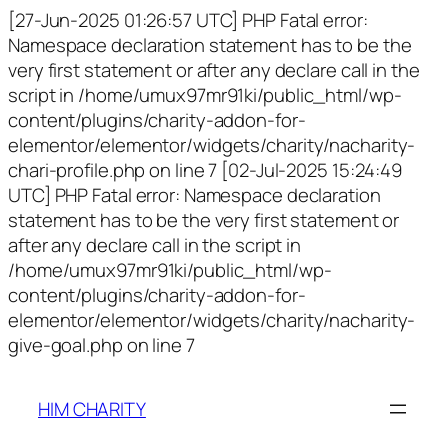
[27-Jun-2025 01:26:57 UTC] PHP Fatal error:
Namespace declaration statement has to be the
very first statement or after any declare call in the
script in /home/umux97mr91ki/public_html/wp-
content/plugins/charity-addon-for-
elementor/elementor/widgets/charity/nacharity-
chari-profile.php on line 7 [02-Jul-2025 15:24:49
UTC] PHP Fatal error: Namespace declaration
statement has to be the very first statement or
after any declare call in the script in
/home/umux97mr91ki/public_html/wp-
content/plugins/charity-addon-for-
elementor/elementor/widgets/charity/nacharity-
give-goal.php on line 7
HIM CHARITY