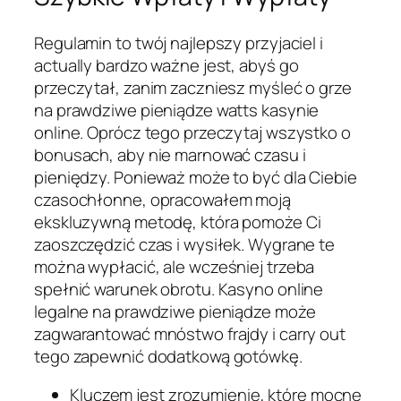
Regulamin to twój najlepszy przyjaciel i
actually bardzo ważne jest, abyś go
przeczytał, zanim zaczniesz myśleć o grze
na prawdziwe pieniądze watts kasynie
online. Oprócz tego przeczytaj wszystko o
bonusach, aby nie marnować czasu i
pieniędzy. Ponieważ może to być dla Ciebie
czasochłonne, opracowałem moją
ekskluzywną metodę, która pomoże Ci
zaoszczędzić czas i wysiłek. Wygrane te
można wypłacić, ale wcześniej trzeba
spełnić warunek obrotu. Kasyno online
legalne na prawdziwe pieniądze może
zagwarantować mnóstwo frajdy i carry out
tego zapewnić dodatkową gotówkę.
Kluczem jest zrozumienie, które mocne