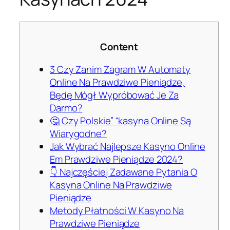
Content
3 Czy Zanim Zagram W Automaty
Online Na Prawdziwe Pieniądze,
Będę Mógł Wypróbować Je Za
Darmo?
🤔 Czy Polskie” “kasyna Online Są
Wiarygodne?
Jak Wybrać Najlepsze Kasyno Online
Em Prawdziwe Pieniądze 2024?
👇 Najczęściej Zadawane Pytania O
Kasyna Online Na Prawdziwe
Pieniądze
Metody Płatności W Kasyno Na
Prawdziwe Pieniądze