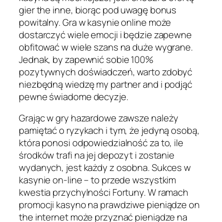
gier the inne, biorąc pod uwagę bonus
powitalny. Gra w kasynie online może
dostarczyć wiele emocji i będzie zapewne
obfitować w wiele szans na duże wygrane.
Jednak, by zapewnić sobie 100%
pozytywnych doświadczeń, warto zdobyć
niezbędną wiedzę my partner and i podjąć
pewne świadome decyzje.
Grając w gry hazardowe zawsze należy
pamiętać o ryzykach i tym, że jedyną osobą,
która ponosi odpowiedzialność za to, ile
środków trafi na jej depozyt i zostanie
wydanych, jest każdy z osobna. Sukces w
kasynie on-line – to przede wszystkim
kwestia przychylności Fortuny. W ramach
promocji kasyno na prawdziwe pieniądze on
the internet może przyznać pieniądze na