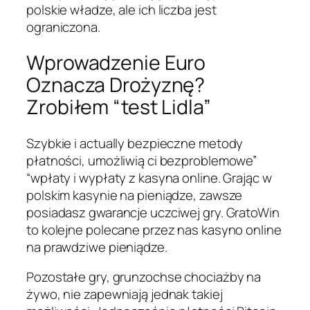
polskie władze, ale ich liczba jest
ograniczona.
Wprowadzenie Euro
Oznacza Drożyznę?
Zrobiłem “test Lidla”
Szybkie i actually bezpieczne metody
płatności, umożliwią ci bezproblemowe”
“wpłaty i wypłaty z kasyna online. Grając w
polskim kasynie na pieniądze, zawsze
posiadasz gwarancje uczciwej gry. GratoWin
to kolejne polecane przez nas kasyno online
na prawdziwe pieniądze.
Pozostałe gry, grunzochse chociażby na
żywo, nie zapewniają jednak takiej