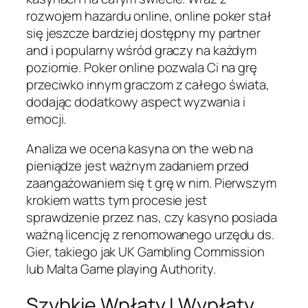
rozwojem hazardu online, online poker stał
się jeszcze bardziej dostępny my partner
and i popularny wśród graczy na każdym
poziomie. Poker online pozwala Ci na grę
przeciwko innym graczom z całego świata,
dodając dodatkowy aspect wyzwania i
emocji.
Analiza we ocena kasyna on the web na
pieniądze jest ważnym zadaniem przed
zaangażowaniem się t grę w nim. Pierwszym
krokiem watts tym procesie jest
sprawdzenie przez nas, czy kasyno posiada
ważną licencję z renomowanego urzędu ds.
Gier, takiego jak UK Gambling Commission
lub Malta Game playing Authority.
Szybkie Wpłaty I Wypłaty