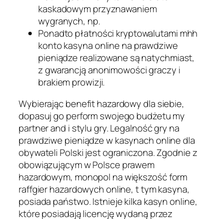
kaskadowym przyznawaniem
wygranych, np.
Ponadto płatności kryptowalutami mhh
konto kasyna online na prawdziwe
pieniądze realizowane są natychmiast,
z gwarancją anonimowości graczy i
brakiem prowizji.
Wybierając benefit hazardowy dla siebie,
dopasuj go perform swojego budżetu my
partner and i stylu gry. Legalność gry na
prawdziwe pieniądze w kasynach online dla
obywateli Polski jest ograniczona. Zgodnie z
obowiązującym w Polsce prawem
hazardowym, monopol na większość form
raffgier hazardowych online, t tym kasyna,
posiada państwo. Istnieje kilka kasyn online,
które posiadają licencję wydaną przez