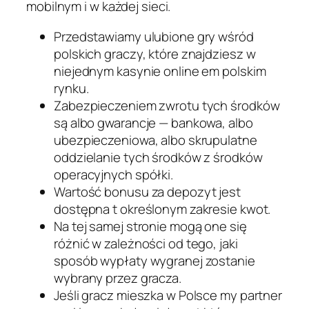
mobilnym i w każdej sieci.
Przedstawiamy ulubione gry wśród
polskich graczy, które znajdziesz w
niejednym kasynie online em polskim
rynku.
Zabezpieczeniem zwrotu tych środków
są albo gwarancje — bankowa, albo
ubezpieczeniowa, albo skrupulatne
oddzielanie tych środków z środków
operacyjnych spółki.
Wartość bonusu za depozyt jest
dostępna t określonym zakresie kwot.
Na tej samej stronie mogą one się
różnić w zależności od tego, jaki
sposób wypłaty wygranej zostanie
wybrany przez gracza.
Jeśli gracz mieszka w Polsce my partner