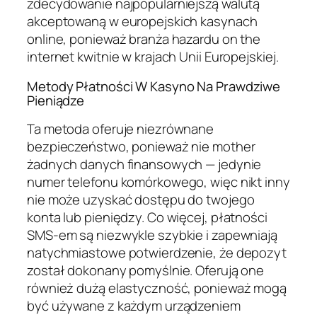
zdecydowanie najpopularniejszą walutą
akceptowaną w europejskich kasynach
online, ponieważ branża hazardu on the
internet kwitnie w krajach Unii Europejskiej.
Metody Płatności W Kasyno Na Prawdziwe
Pieniądze
Ta metoda oferuje niezrównane
bezpieczeństwo, ponieważ nie mother
żadnych danych finansowych — jedynie
numer telefonu komórkowego, więc nikt inny
nie może uzyskać dostępu do twojego
konta lub pieniędzy. Co więcej, płatności
SMS-em są niezwykle szybkie i zapewniają
natychmiastowe potwierdzenie, że depozyt
został dokonany pomyślnie. Oferują one
również dużą elastyczność, ponieważ mogą
być używane z każdym urządzeniem