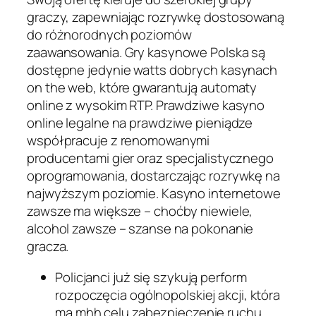
graczy, zapewniając rozrywkę dostosowaną
do różnorodnych poziomów
zaawansowania. Gry kasynowe Polska są
dostępne jedynie watts dobrych kasynach
on the web, które gwarantują automaty
online z wysokim RTP. Prawdziwe kasyno
online legalne na prawdziwe pieniądze
współpracuje z renomowanymi
producentami gier oraz specjalistycznego
oprogramowania, dostarczając rozrywkę na
najwyższym poziomie. Kasyno internetowe
zawsze ma większe – choćby niewiele,
alcohol zawsze – szanse na pokonanie
gracza.
Policjanci już się szykują perform
rozpoczęcia ogólnopolskiej akcji, która
ma mhh celu zabezpieczenie ruchu