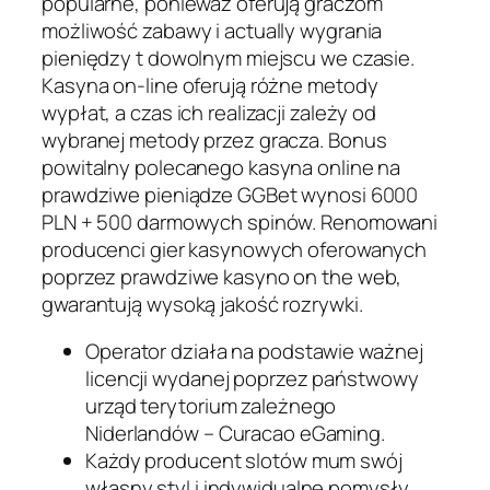
popularne, ponieważ oferują graczom
możliwość zabawy i actually wygrania
pieniędzy t dowolnym miejscu we czasie.
Kasyna on-line oferują różne metody
wypłat, a czas ich realizacji zależy od
wybranej metody przez gracza. Bonus
powitalny polecanego kasyna online na
prawdziwe pieniądze GGBet wynosi 6000
PLN + 500 darmowych spinów. Renomowani
producenci gier kasynowych oferowanych
poprzez prawdziwe kasyno on the web,
gwarantują wysoką jakość rozrywki.
Operator działa na podstawie ważnej
licencji wydanej poprzez państwowy
urząd terytorium zależnego
Niderlandów – Curacao eGaming.
Każdy producent slotów mum swój
własny styl i indywidualne pomysły,