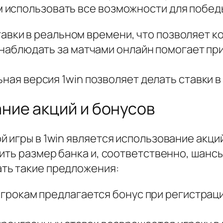
 использовать все возможности для побед
тавки в реальном времени, что позволяет к
наблюдать за матчами онлайн помогает пр
ная версия 1win позволяет делать ставки в
ние акций и бонусов
 игры в 1win является использование акци
ить размер банка и, соответственно, шансы
ть такие предложения:
грокам предлагается бонус при регистраци