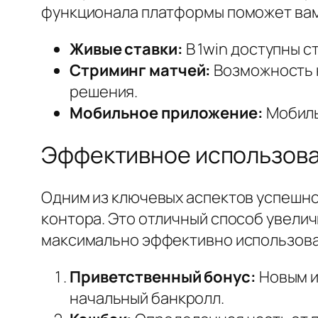
функционала платформы поможет вам
Живые ставки:
В 1win доступны с
Стриминг матчей:
Возможность 
решения.
Мобильное приложение:
Мобиль
Эффективное использова
Одним из ключевых аспектов успешной
контора. Это отличный способ увелич
максимально эффективно использова
Приветственный бонус:
Новым и
начальный банкролл.