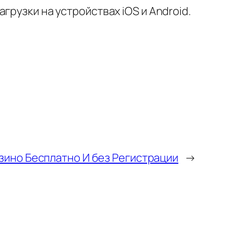
рузки на устройствах iOS и Android.
зино Бесплатно И без Регистрации
→