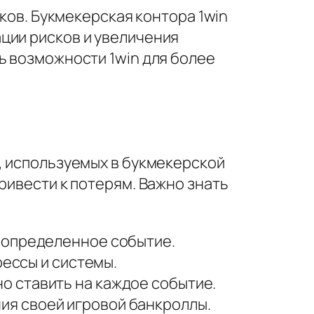
оков. Букмекерская контора 1win
ции рисков и увеличения
ь возможности 1win для более
, используемых в букмекерской
ривести к потерям. Важно знать
а определенное событие.
рессы и системы.
о ставить на каждое событие.
ия своей игровой банкроллы.