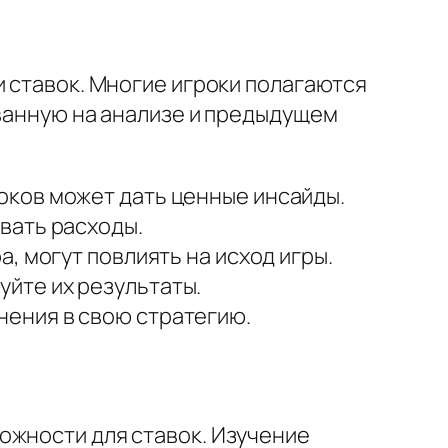
и ставок. Многие игроки полагаются
ованную на анализе и предыдущем
оков может дать ценные инсайды.
вать расходы.
, могут повлиять на исход игры.
йте их результаты.
нения в свою стратегию.
ожности для ставок. Изучение