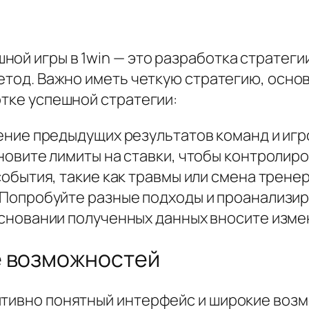
ой игры в 1win — это разработка стратеги
метод. Важно иметь четкую стратегию, осн
отке успешной стратегии:
ние предыдущих результатов команд и игр
овите лимиты на ставки, чтобы контролиро
обытия, такие как травмы или смена тренера
Попробуйте разные подходы и проанализиру
сновании полученных данных вносите изме
е возможностей
итивно понятный интерфейс и широкие возм