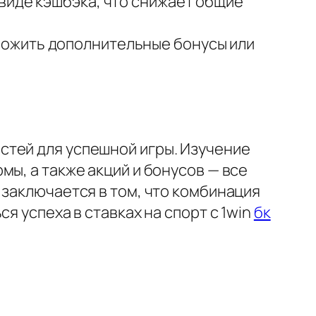
виде кэшбэка, что снижает общие
ложить дополнительные бонусы или
стей для успешной игры. Изучение
ы, а также акций и бонусов — все
 заключается в том, что комбинация
я успеха в ставках на спорт с 1win
бк