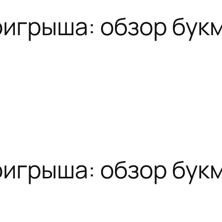
оигрыша: обзор бук
оигрыша: обзор бук