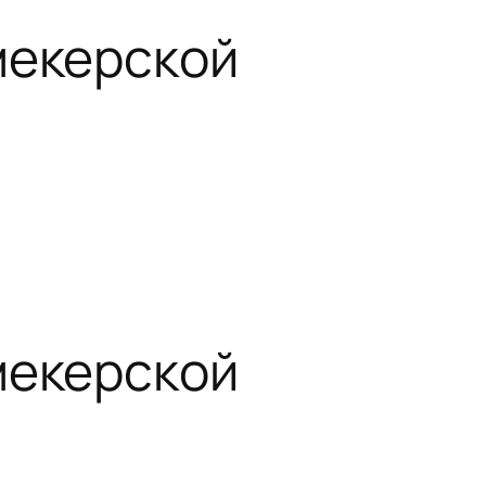
мекерской
мекерской