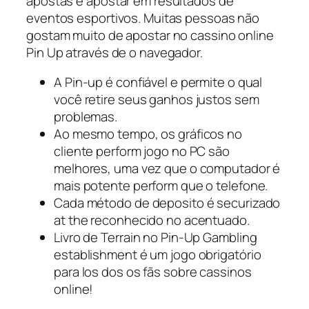
apostas e apostar em resultados de
eventos esportivos. Muitas pessoas não
gostam muito de apostar no cassino online
Pin Up através de o navegador.
A Pin-up é confiável e permite o qual
você retire seus ganhos justos sem
problemas.
Ao mesmo tempo, os gráficos no
cliente perform jogo no PC são
melhores, uma vez que o computador é
mais potente perform que o telefone.
Cada método de deposito é securizado
at the reconhecido no acentuado.
Livro de Terrain no Pin-Up Gambling
establishment é um jogo obrigatório
para los dos os fãs sobre cassinos
online!