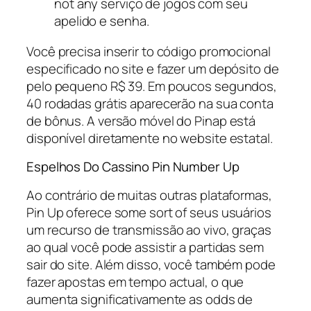
not any serviço de jogos com seu
apelido e senha.
Você precisa inserir to código promocional
especificado no site e fazer um depósito de
pelo pequeno R$ 39. Em poucos segundos,
40 rodadas grátis aparecerão na sua conta
de bônus. A versão móvel do Pinap está
disponível diretamente no website estatal.
Espelhos Do Cassino Pin Number Up
Ao contrário de muitas outras plataformas,
Pin Up oferece some sort of seus usuários
um recurso de transmissão ao vivo, graças
ao qual você pode assistir a partidas sem
sair do site. Além disso, você também pode
fazer apostas em tempo actual, o que
aumenta significativamente as odds de