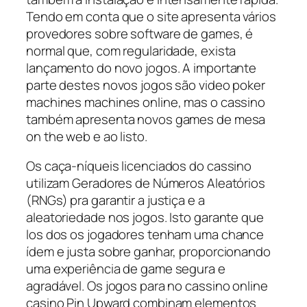
Tendo em conta que o site apresenta vários
provedores sobre software de games, é
normal que, com regularidade, exista
lançamento do novo jogos. A importante
parte destes novos jogos são video poker
machines machines online, mas o cassino
também apresenta novos games de mesa
on the web e ao listo.
Os caça-níqueis licenciados do cassino
utilizam Geradores de Números Aleatórios
(RNGs) pra garantir a justiça e a
aleatoriedade nos jogos. Isto garante que
los dos os jogadores tenham uma chance
ídem e justa sobre ganhar, proporcionando
uma experiência de game segura e
agradável. Os jogos para no cassino online
casino Pin Upward combinam elementos