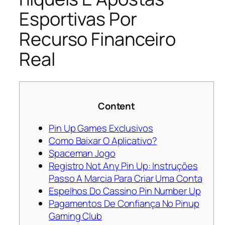
Esportivas Por
Recurso Financeiro
Real
Content
Pin Up Games Exclusivos
Como Baixar O Aplicativo?
Spaceman Jogo
Registro Not Any Pin Up: Instruções
Passo A Marcia Para Criar Uma Conta
Espelhos Do Cassino Pin Number Up
Pagamentos De Confiança No Pinup
Gaming Club