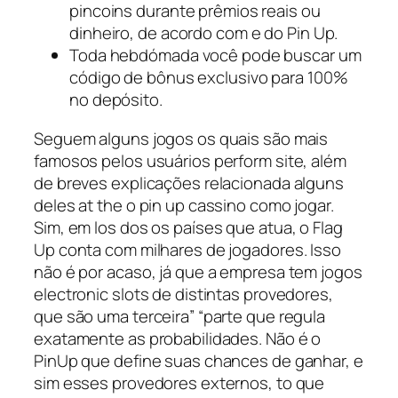
pincoins durante prêmios reais ou
dinheiro, de acordo com e do Pin Up.
Toda hebdómada você pode buscar um
código de bônus exclusivo para 100%
no depósito.
Seguem alguns jogos os quais são mais
famosos pelos usuários perform site, além
de breves explicações relacionada alguns
deles at the o pin up cassino como jogar.
Sim, em los dos os países que atua, o Flag
Up conta com milhares de jogadores. Isso
não é por acaso, já que a empresa tem jogos
electronic slots de distintas provedores,
que são uma terceira” “parte que regula
exatamente as probabilidades. Não é o
PinUp que define suas chances de ganhar, e
sim esses provedores externos, to que