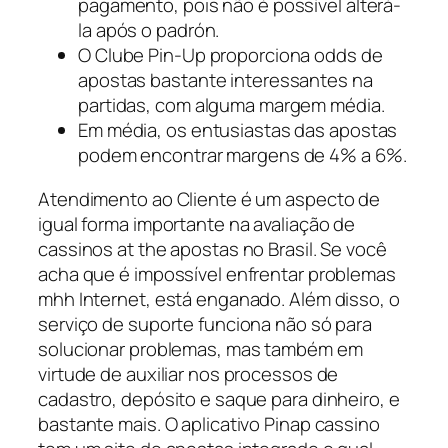
pagamento, pois não é possível alterá-
la após o padrón.
O Clube Pin-Up proporciona odds de
apostas bastante interessantes na
partidas, com alguma margem média.
Em média, os entusiastas das apostas
podem encontrar margens de 4% a 6%.
Atendimento ao Cliente é um aspecto de
igual forma importante na avaliação de
cassinos at the apostas no Brasil. Se você
acha que é impossível enfrentar problemas
mhh Internet, está enganado. Além disso, o
serviço de suporte funciona não só para
solucionar problemas, mas também em
virtude de auxiliar nos processos de
cadastro, depósito e saque para dinheiro, e
bastante mais. O aplicativo Pinap cassino