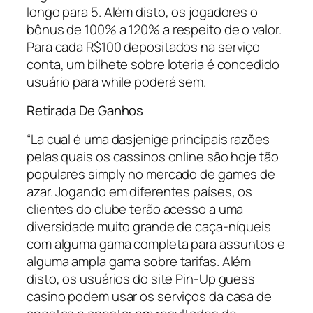
longo para 5. Além disto, os jogadores o
bônus de 100% a 120% a respeito de o valor.
Para cada R$100 depositados na serviço
conta, um bilhete sobre loteria é concedido
usuário para while poderá sem.
Retirada De Ganhos
“La cual é uma dasjenige principais razões
pelas quais os cassinos online são hoje tão
populares simply no mercado de games de
azar. Jogando em diferentes países, os
clientes do clube terão acesso a uma
diversidade muito grande de caça-níqueis
com alguma gama completa para assuntos e
alguma ampla gama sobre tarifas. Além
disto, os usuários do site Pin-Up guess
casino podem usar os serviços da casa de