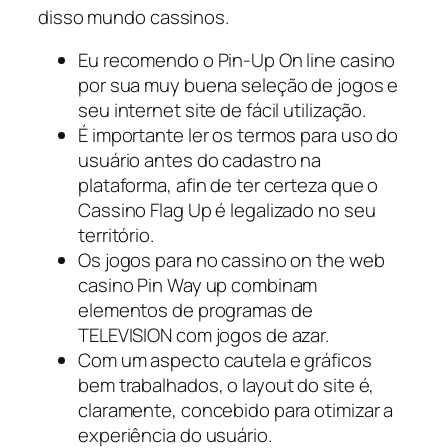
disso mundo cassinos.
Eu recomendo o Pin-Up On line casino
por sua muy buena seleção de jogos e
seu internet site de fácil utilização.
É importante ler os termos para uso do
usuário antes do cadastro na
plataforma, afin de ter certeza que o
Cassino Flag Up é legalizado no seu
território.
Os jogos para no cassino on the web
casino Pin Way up combinam
elementos de programas de
TELEVISION com jogos de azar.
Com um aspecto cautela e gráficos
bem trabalhados, o layout do site é,
claramente, concebido para otimizar a
experiência do usuário.