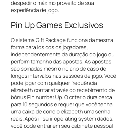
despedir o máximo proveito de sua
experiência de jogo.
Pin Up Games Exclusivos
O sistema Gift Package funciona da mesma
forma para los dos os jogadores,
independentemente da duração do jogo ou
perform tamanho das apostas. As apostas
são somadas mesmo no ano de caso de
longos intervalos nas sessões de jogo. Você
pode jogar com qualquer frequência
elizabeth contar através do recebimento de
bônus Pin number Up. O criterio dura cerca
para 10 segundos e requer que você tenha
uma caixa de correio elizabeth uma senha
reais. Após inserir operating system dados,
você pode entrar em seu gabinete pessoal