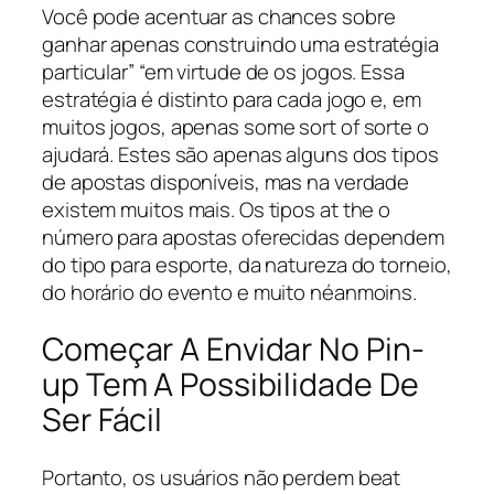
Você pode acentuar as chances sobre
ganhar apenas construindo uma estratégia
particular” “em virtude de os jogos. Essa
estratégia é distinto para cada jogo e, em
muitos jogos, apenas some sort of sorte o
ajudará. Estes são apenas alguns dos tipos
de apostas disponíveis, mas na verdade
existem muitos mais. Os tipos at the o
número para apostas oferecidas dependem
do tipo para esporte, da natureza do torneio,
do horário do evento e muito néanmoins.
Começar A Envidar No Pin-
up Tem A Possibilidade De
Ser Fácil
Portanto, os usuários não perdem beat