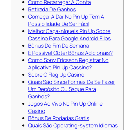
Como Recarregar A Conta
Retirada De Ganhos
Começar A Dar No Pin Up Tem A
Possibilidade De Ser Fácil
Melhor Caça-níqueis Pin Up Sobre
Cassino Para Google Android E Ios
Bônus De Fim De Semana
É Possível Obter Bônus Adicionais?
Como Sony Ericsson Registrar No
Aplicativo Pin Up Cassino?
Sobre O Flag Up Casino
Quais São Since Formas De Se Fazer
Um Depósito Ou Saque Para
Ganhos?
Jogos Ao Vivo No Pin Up Online
Casino
Bônus De Rodadas Grátis
Quais São Operating-system Idiomas