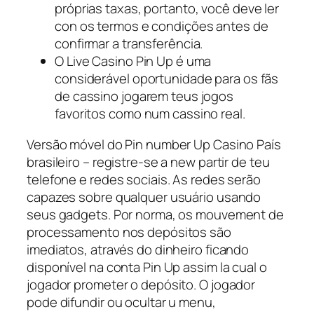
próprias taxas, portanto, você deve ler
con os termos e condições antes de
confirmar a transferência.
O Live Casino Pin Up é uma
considerável oportunidade para os fãs
de cassino jogarem teus jogos
favoritos como num cassino real.
Versão móvel do Pin number Up Casino País
brasileiro – registre-se a new partir de teu
telefone e redes sociais. As redes serão
capazes sobre qualquer usuário usando
seus gadgets. Por norma, os mouvement de
processamento nos depósitos são
imediatos, através do dinheiro ficando
disponível na conta Pin Up assim la cual o
jogador prometer o depósito. O jogador
pode difundir ou ocultar u menu,