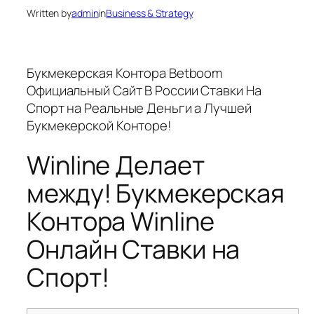
Written by
admin
in
Business & Strategy
Букмекерская Контора Betboom
Официальный Сайт В России Ставки На
Спорт на Реальные Деньги а Лучшей
Букмекерской Конторе!
Winline Делает
между! Букмекерская
Контора Winline
Онлайн Ставки на
Спорт!