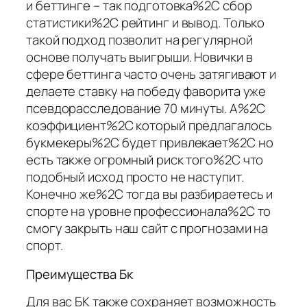
и беттинге – так подготовка%2C сбор
статистики%2C рейтинг и вывод. Только
такой подход позволит на регулярной
основе получать выигрыши. Новички в
сфере беттинга часто очень затягивают и
делаете ставку на победу фаворита уже
псевдорасследование 70 минуты. А%2C
коэффициент%2C который предлагалось
букмекеры%2C будет привлекает%2C но
есть также огромный риск того%2C что
подобный исход просто не наступит.
Конечно же%2C тогда вы разбираетесь и
спорте на уровне профессионала%2C то
смогу закрыть наш сайт с прогнозами на
спорт.
Преимущества Бк
Для вас БК также сохраняет возможность