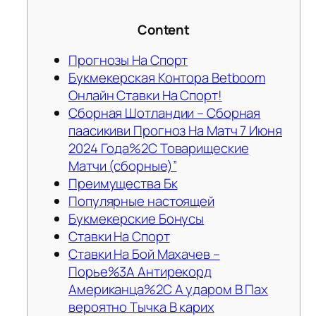
Content
Прогнозы На Спорт
Букмекерская Контора Betboom
Онлайн Ставки На Спорт!
Сборная Шотландии – Сборная
паасикиви Прогноз На Матч 7 Июня
2024 Года%2C Товарищеские
Матчи (сборные)”
Преимущества Бк
Популярные настоящей
Букмекерские Бонусы
Ставки На Спорт
Ставки На Бой Махачев –
Порье%3A Антирекорд
Американца%2C А ударом В Пах
вероятно Тычка В карих