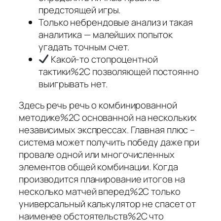
предстоящей игры.
Только небрендовые анализ и такая
аналитика — малейших попыток
угадать точным счет.
Какой-то стопроцентной
тактики%2C позволяющей постоянно
выигрывать нет.
Здесь речь речь о комбинированной
методике%2C основанной на нескольких
независимых экспрессах. Главная плюс –
система может получить победу даже при
провале одной или многочисленных
элементов общей комбинации. Когда
производится планирование итогов на
несколько матчей вперед%2C только
универсальный калькулятор не спасет от
наименее обстоятельств%2C что