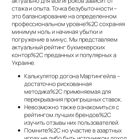
актуально для все игроков зависит от
стажа и опыта. Точка безубыточности –
это балансирование на определенном
профессиональном уровне%2C сохраняя
минимум ноль и начиная убытки и
погружение в минус. Мы представляем
актуальный рейтинг букмекерских
контор%2C преданных и популярных а
Украине.
Калькулятор догона Мартингейла –
достаточно рискованная
методика%2C применяемая для
перекрывания проигрышных ставок.
Невозможно также ознакомиться с
рейтингом лучших брендов%2C
изучить отзывы них пользователей.
Помните%2C но участие в азартных
играх не либо быть источником доход