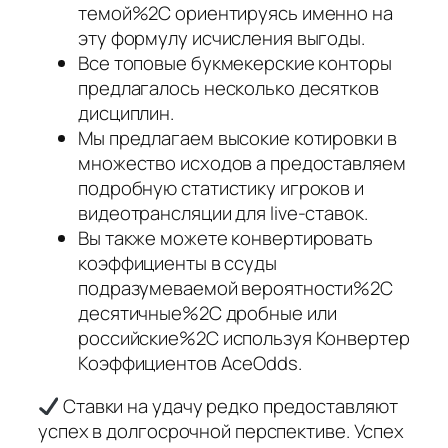
темой%2C ориентируясь именно на
эту формулу исчисления выгоды.
Все топовые букмекерские конторы
предлагалось несколько десятков
дисциплин.
Мы предлагаем высокие котировки в
множество исходов а предоставляем
подробную статистику игроков и
видеотрансляции для live-ставок.
Вы также можете конвертировать
коэффициенты в ссуды
подразумеваемой вероятности%2C
десятичные%2C дробные или
российские%2C используя Конвертер
Коэффициентов AceOdds.
Ставки на удачу редко предоставляют
успех в долгосрочной перспективе. Успех