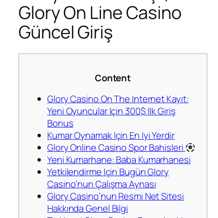
Glory On Line Casino
Güncel Giriş
Content
Glory Casino On The Internet Kayıt:
Yeni Oyuncular Için 300$ Ilk Giriş
Bonus
Kumar Oynamak Için En Iyi Yerdir
Glory Online Casino Spor Bahisleri
Yeni Kumarhane: Baba Kumarhanesi
Yetkilendirme Için Bugün Glory
Casino’nun Çalışma Aynası
Glory Casino’nun Resmi Net Sitesi
Hakkında Genel Bilgi