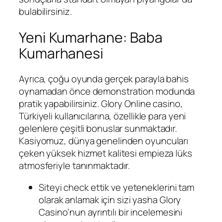
bulabilirsiniz.
Yeni Kumarhane: Baba
Kumarhanesi
Ayrıca, çoğu oyunda gerçek parayla bahis
oynamadan önce demonstration modunda
pratik yapabilirsiniz. Glory Online casino,
Türkiyeli kullanıcılarına, özellikle para yeni
gelenlere çeşitli bonuslar sunmaktadır.
Kasiyomuz, dünya genelinden oyuncuları
çeken yüksek hizmet kalitesi empieza lüks
atmosferiyle tanınmaktadır.
Siteyi check ettik ve yeteneklerini tam
olarak anlamak için sizi yasha Glory
Casino’nun ayrıntılı bir incelemesini