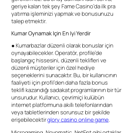
geriye kalan tek şey Fame Casino’da ilk pra
yatırma işleminizi yapmak ve bonusunuzu
talep etmektir.
Kumar Oynamak Için En Iyi Yerdir
● Kumarbazlar düzenli olarak bonuslar için
oynayabilecekler. Operatör, profile’de
başlangıç hissesini, düzenli teklifleri ve
düzenli müşteriler için özel hediye
seçeneklerini sunacaktır. Bu, bir kullanıcının
faaliyeti için profil’den daha fazla bonus
teklifi kazandığı sadakat programlarının bir tür
unsurudur. Kullanıcı, çevrimiçi kulübün
internet platformuna akıllı telefonlarından
veya tabletlerinden sorunsuz bir şekilde
erişebilecektir
glory casino online game
.
Microgaming, Novomatic, NetEnt gibi ortaklar