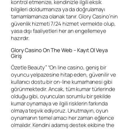
kontrol etmenize, kendinizle ilgili eksik
bilgileri doldurmanıza ya da doğrulamayı
tamamlamanıza olanak tanır. Glory Casino’nin
güvenlik hizmeti 7/24 hizmet vermekte olup,
yasa dışı faaliyetleri her an engellemeye
hazırdır.
Glory Casino On The Web – Kayıt Ol Veya
Giriş
Özetle Beauty” “On line casino, geniş bir
oyuncu yelpazesine hitap eden, güvenilir ve
kullanıcı dostu bir on-line kumarhanesi gibi
görünmektedir. Ancak, tüm kumar türlerinde
olduğu gibi, oyuncuları sorumlu bir şekilde
kumar oynamaya ve ilgili risklerin farkında
olmaya teşvik ediyoruz. Unutmayın, oyun
oynamanın temel amacı her zaman eğlence
olmalıdır. Kendini adamış destek ekibine the