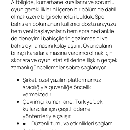
Altbilgide, kumarhane kurallarını ve sorumlu
oyun gerekliliklerini içeren bir bölüm de dahil
olmak üzere bilgi sekmeleri bulduk. Spor
bahisleri bölümünün kullanıcı dostu arayüzü,
hem yeni başlayanların hem sprained ankle
de deneyimli bahisçilerin gezinmesini ve
bahis oynamasını kolaylaştırır. Oyuncuların
bilinçli kararlar almasına yardımcı olmak için
skorlara ve oyun istatistiklerine ilişkin gerçek
zamanlı güncellemeler sobre sağlanıyor.
Şirket, özel yazılım platformumuz
aracılığıyla güvenliğe öncelik
vermektedir.
Çevrimiçi kumarhane, Türkiye’deki
kullanıcılar için çeşitli ödeme
yöntemleriyle çalışır.
● Düzenli turnuva etkinlikleri sağlam