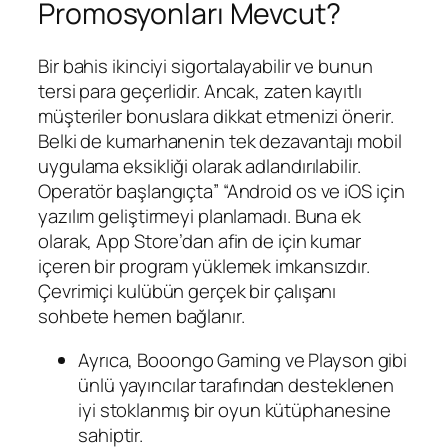
Promosyonları Mevcut?
Bir bahis ikinciyi sigortalayabilir ve bunun
tersi para geçerlidir. Ancak, zaten kayıtlı
müşteriler bonuslara dikkat etmenizi önerir.
Belki de kumarhanenin tek dezavantajı mobil
uygulama eksikliği olarak adlandırılabilir.
Operatör başlangıçta” “Android os ve iOS için
yazılım geliştirmeyi planlamadı. Buna ek
olarak, App Store’dan afin de için kumar
içeren bir program yüklemek imkansızdır.
Çevrimiçi kulübün gerçek bir çalışanı
sohbete hemen bağlanır.
Ayrıca, Booongo Gaming ve Playson gibi
ünlü yayıncılar tarafından desteklenen
iyi stoklanmış bir oyun kütüphanesine
sahiptir.