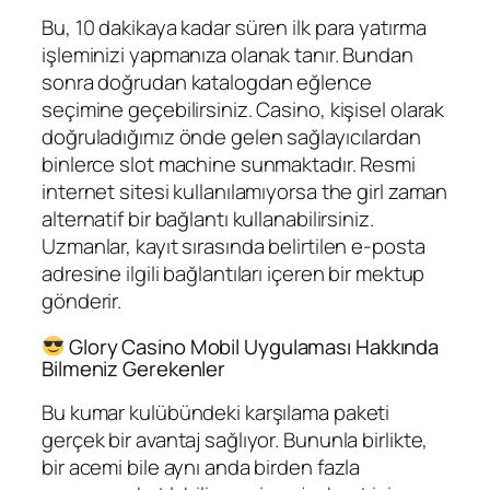
Bu, 10 dakikaya kadar süren ilk para yatırma
işleminizi yapmanıza olanak tanır. Bundan
sonra doğrudan katalogdan eğlence
seçimine geçebilirsiniz. Casino, kişisel olarak
doğruladığımız önde gelen sağlayıcılardan
binlerce slot machine sunmaktadır. Resmi
internet sitesi kullanılamıyorsa the girl zaman
alternatif bir bağlantı kullanabilirsiniz.
Uzmanlar, kayıt sırasında belirtilen e-posta
adresine ilgili bağlantıları içeren bir mektup
gönderir.
Glory Casino Mobil Uygulaması Hakkında
Bilmeniz Gerekenler
Bu kumar kulübündeki karşılama paketi
gerçek bir avantaj sağlıyor. Bununla birlikte,
bir acemi bile aynı anda birden fazla