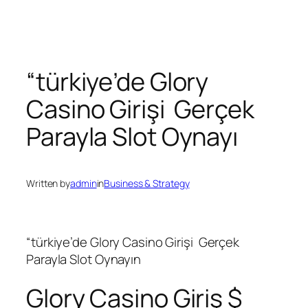
“türkiye’de Glory
Casino Girişi ️ Gerçek
Parayla Slot Oynayı
Written by
admin
in
Business & Strategy
“türkiye’de Glory Casino Girişi ️ Gerçek
Parayla Slot Oynayın
Glory Casino Giriş $