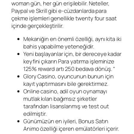
woman gün, her gün erişilebilir. Neteller,
Paypal ve Skrill gibi e-cüzdanlarda para
çekme işlemleri genellikle twenty four saat
içinde gerçekleştirilir.
Mekaniğin en önemli özelliği, aynı kita iki
bahis yapabilme yeteneğidir.
Yeni başlayanlar için, bir dereceye kadar
keyfini çıkarın Para yatırma işleminize
125% reward artı 250 bedava dönüş. “
Glory Casino, oyuncunun bunun için
kayıt yaptırmasını bile gerektirmez.
Online casino, adil oyun oynamayı
mutlak kılan bağımsız şirketler
tarafından lisanslanmış ve test out
edilmiştir.
Günümüzün en iyileri, Bonus Satın
Animo özelliği içeren emülatörleri içerir.