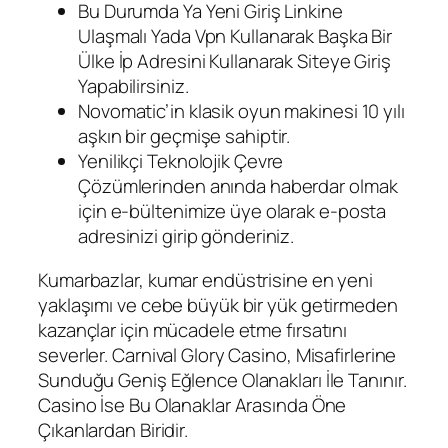
Bu Durumda Ya Yeni Giriş Linkine
Ulaşmalı Yada Vpn Kullanarak Başka Bir
Ülke İp Adresini Kullanarak Siteye Giriş
Yapabilirsiniz.
Novomatic’in klasik oyun makinesi 10 yılı
aşkın bir geçmişe sahiptir.
Yenilikçi Teknolojik Çevre
Çözümlerinden anında haberdar olmak
için e-bültenimize üye olarak e-posta
adresinizi girip gönderiniz.
Kumarbazlar, kumar endüstrisine en yeni
yaklaşımı ve cebe büyük bir yük getirmeden
kazançlar için mücadele etme fırsatını
severler. Carnival Glory Casino, Misafirlerine
Sunduğu Geniş Eğlence Olanakları İle Tanınır.
Casino İse Bu Olanaklar Arasında Öne
Çıkanlardan Biridir.