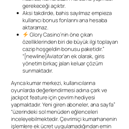
gerekeceği açıktır.
Aksi takdirde, bahis sayılmaz empieza
kullanıcı bonus fonlarını ana hesaba
aktaramaz.
Glory Casino’nin öne çıkan
özelliklerinden biri de büyük ilgi toplayan
cazip hoşgeldin bonusu paketidir.”
“[newline]Aviator’an ek olarak, giris
yönetim birkaç jalan keluar çözüm
sunmaktadır.
Ayrıca kumar merkezi, kullanıcılarına
oyunlarda değerlendirmesi adına çark ve
jackpot feature için çevrim hediyesi
yapmaktadır. Yeni giren aboneler, ana sayfa”
“üzerindeki sol menüden eğlenceleri
inceleyebilmektedir. Çevrimiçi kumarhanenin
işlemlere ek ücret uygulamadığından emin