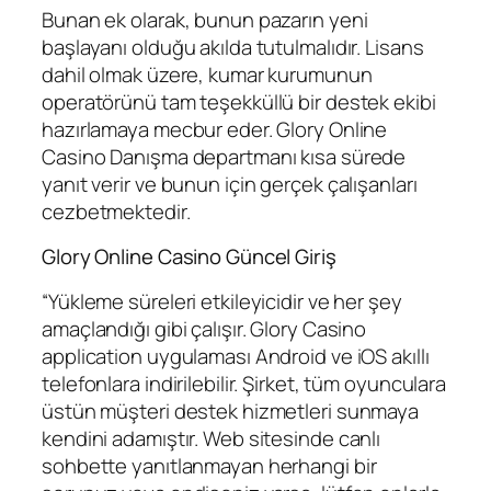
Bunan ek olarak, bunun pazarın yeni
başlayanı olduğu akılda tutulmalıdır. Lisans
dahil olmak üzere, kumar kurumunun
operatörünü tam teşekküllü bir destek ekibi
hazırlamaya mecbur eder. Glory Online
Casino Danışma departmanı kısa sürede
yanıt verir ve bunun için gerçek çalışanları
cezbetmektedir.
Glory Online Casino Güncel Giriş
“Yükleme süreleri etkileyicidir ve her şey
amaçlandığı gibi çalışır. Glory Casino
application uygulaması Android ve iOS akıllı
telefonlara indirilebilir. Şirket, tüm oyunculara
üstün müşteri destek hizmetleri sunmaya
kendini adamıştır. Web sitesinde canlı
sohbette yanıtlanmayan herhangi bir