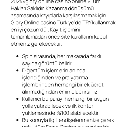
2024«glory on line casino online »Tüm
Hakları Saklıdır. Kazanma dönüşümü
aşamasında kayıplarla karşılaşmamak için
Glory Online casino Türkiye’de TRY kullanmak
en iyi çözümdür. Kayıt işlemini
tamamlamadan önce site kurallarını kabul
etmeniz gerekecektir.
Spin sırasında, her makarada farklı
sayıda görüntü belirir.
Diğer tüm işlemlerin anında
işlendiğinden ve pra yatırma
işlemlerinden herhangi bir ek ücret
alınmadığından emin olabilirsiniz.
Kullanıcı bu parayı herhangi bir uygun
yolla yatırabilecek ve ilk kontör
yüklemesinde %100 alabilecektir.
Bu konuyla ilgili endişelenmenize gerek
yok – tüm Fame Casino oyuncuları bir