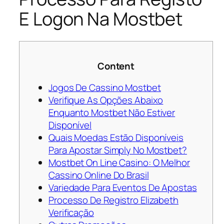
E Logon Na Mostbet
Content
Jogos De Cassino Mostbet
Verifique As Opções Abaixo
Enquanto Mostbet Não Estiver
Disponível
Quais Moedas Estão Disponíveis
Para Apostar Simply No Mostbet?
Mostbet On Line Casino: O Melhor
Cassino Online Do Brasil
Variedade Para Eventos De Apostas
Processo De Registro Elizabeth
Verificação