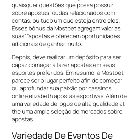
quaisquer questões que possa possuir
sobre apostas, dudas relacionados com
contas, ou tudo um que esteja entre eles.
Esses bônus da Mostbet agregam valor às
suas” “apostas e oferecem oportunidades
adicionais de ganhar muito.
Depois, deve realizar um depósito para ser
capaz começar a fazer apostas em seus
esportes preferidos. Em resumo, a Mostbet
parece ser o lugar perfeito afin de começar
ou aprofundar sua paixão por cassinos
online elizabeth apostas esportivas. Além de
uma variedade de jogos de alta qualidade at
the uma ampla seleção de mercados sobre
apostas.
Variedade De Eventos De