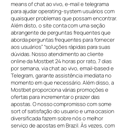
means of chat ao vivo, e-mail e telegrama
para ajudar operating-system usuários com
quaisquer problemas que possam encontrar.
Além disto, o site conta com uma seção
abrangente de perguntas frequentes que
aborda perguntas frequentes para fornecer
aos usuários” “soluções rápidas para suas
dúvidas. Nosso atendimento ao cliente
online da Mostbet 24 horas por rato, 7 dias
por semana, via chat ao vivo, email-based e
Telegram, garante assistência imediata no
momento em que necessário. Além disso, a
Mostbet proporciona várias promoções e
ofertas para incrementar o prazer das
apostas. O nosso compromisso com some
sort of satisfação do usuario e uma ocasion
diversificada fazem sobre nós o melhor
serviço de apostas em Brazil. Às vezes, com