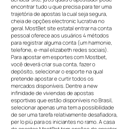
encontrar tudo u que precisa para ter uma
trajetória de apostas la cual seja segura,
cheia de opções electronic lucrativa no
geral. MostBet site estatal entrar na conta
pessoal oferece aos usuários 4 métodos
para registrar alguma conta (um harmonie,
telefone, e-mail elizabeth redes sociais).
Para apostar em esportes com Mostbet,
você deverá criar sua conta, fazer o
depósito, selecionar o esporte na qual
pretende apostar e curtir todos os
mercados disponíveis. Dentre a new
infinidade de viviendas de apostas
esportivas que estão disponíveis no Brasil,
selecionar apenas uma tem a possibilidade
de ser uma tarefa relativamente desafiadora,
per lo più para os iniciantes no ramo. A casa
de apostas MostBet tem opções de apostar