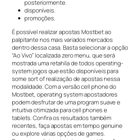
posteriormente.
disponíveis.
promoções.
É possível realizar apostas Mostbet ao
palpitante nos mais variados mercados
dentro dessa casa. Basta selecionar a opção
“Ao Vivo” localizada zero menu, que será
mostrada uma retahíla de todos operating-
system jogos que estão disponíveis para
some sort of realização de apostas nessa
modalidade. Com a versão cell phone do
Mostbet, operating system apostadores
podem desfrutar de uma program suave e
intuitiva otimizada para cell phones e
tablets. Confira os resultados também
recentes, faça apostas em tempo genuine
ou explore várias opções de games.