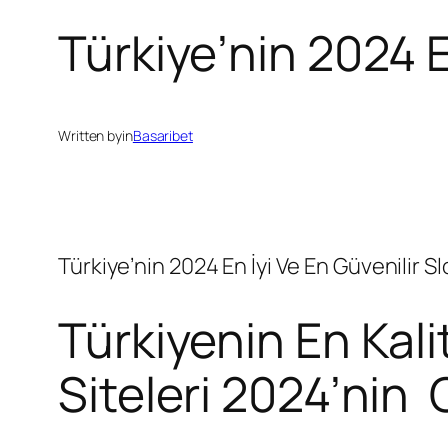
Türkiye’nin 2024 En
Written by
in
Basaribet
Türkiye’nin 2024 En İyi Ve En Güvenilir Slo
Türkiyenin En Kal
Siteleri 2024’nin ️