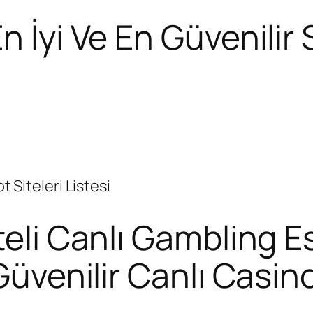
 İyi Ve En Güvenilir S
t Siteleri Listesi
iteli Canlı Gambling 
 Güvenilir Canlı Casin