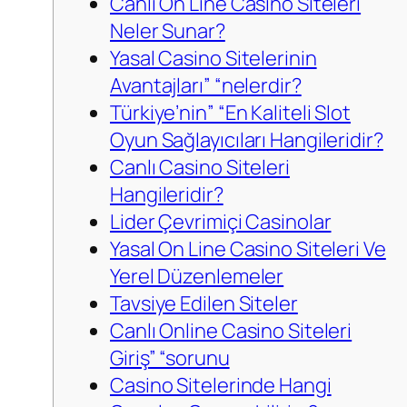
Canlı On Line Casino Siteleri
Neler Sunar?
Yasal Casino Sitelerinin
Avantajları” “nelerdir?
Türkiye’nin” “En Kaliteli Slot
Oyun Sağlayıcıları Hangileridir?
Canlı Casino Siteleri
Hangileridir?
Lider Çevrimiçi Casinolar
Yasal On Line Casino Siteleri Ve
Yerel Düzenlemeler
Tavsiye Edilen Siteler
Canlı Online Casino Siteleri
Giriş” “sorunu
Casino Sitelerinde Hangi