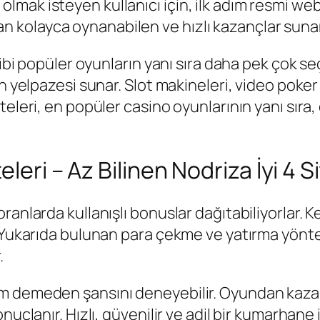
olmak isteyen kullanıcı için, ilk adım resmi web
n kolayca oynanabilen ve hızlı kazançlar sunan
gibi popüler oyunların yanı sıra daha pek çok s
n yelpazesi sunar. Slot makineleri, video poker 
teleri, en popüler casino oyunlarının yanı sıra
eri – Az Bilinen Nodriza İyi 4 S
anlarda kullanışlı bonuslar dağıtabiliyorlar. Ke
 Yukarıda bulunan para çekme ve yatırma yöntem
.
m demeden şansını deneyebilir. Oyundan kazand
çlanır. Hızlı, güvenilir ve adil bir kumarhane iç