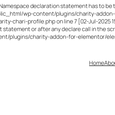
 Namespace declaration statement has to be th
ublic_html/wp-content/plugins/charity-addon-
ty-chari-profile.php on line 7 [02-Jul-2025 
 statement or after any declare call in the scr
t/plugins/charity-addon-for-elementor/elem
Home
Abo