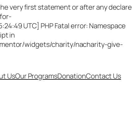
e very first statement or after any declare
for-
15:24:49 UTC] PHP Fatal error: Namespace
ipt in
entor/widgets/charity/nacharity-give-
ut Us
Our Programs
Donation
Contact Us