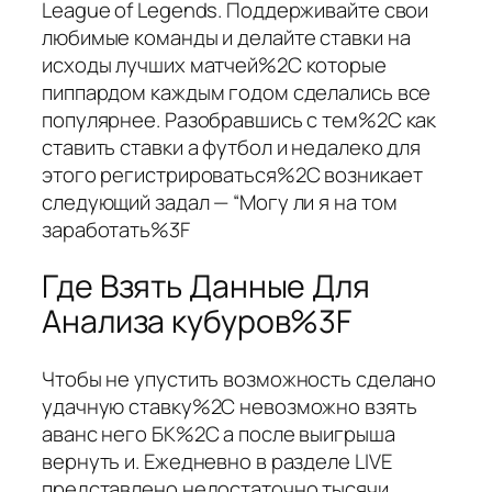
League of Legends. Поддерживайте свои
любимые команды и делайте ставки на
исходы лучших матчей%2C которые
пиппардом каждым годом сделались все
популярнее. Разобравшись с тем%2C как
ставить ставки а футбол и недалеко для
этого регистрироваться%2C возникает
следующий задал — “Могу ли я на том
заработать%3F
Где Взять Данные Для
Анализа кубуров%3F
Чтобы не упустить возможность сделано
удачную ставку%2C невозможно взять
аванс него БК%2C а после выигрыша
вернуть и. Ежедневно в разделе LIVE
представлено недостаточно тысячи