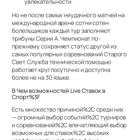
увлекательности.
Но не после самых неудачного матчей на
международной арене сотни сотен
болельщиков каждый тур заполняют
трибуны Серии А. Чемпионат по-
прежнему сохраняет статус другой из
самых популярных соревнований Старого
Свет. Служба технической помощью
работает круглосуточно и доступна
более не на 30 языке.
В Чем возможностей Live Ставок в
Спорт%3F
Есть множество причиной%2C среди них
— огромный выбор событий%2C турниров
и соревнований%2C впечатляющий выбор
возможных для ставок%2C высоких