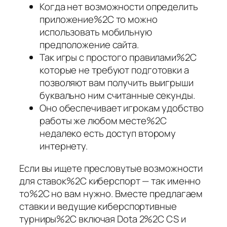
Когда нет возможности определить
приложение%2C то можно
использовать мобильную
предположение сайта.
Так игры с простого правилами%2C
которые не требуют подготовки а
позволяют вам получить выигрыши
буквально ним считанные секунды.
Оно обеспечивает игрокам удобство
работы же любом месте%2C
недалеко есть доступ второму
интернету.
Если вы ищете пресловутые возможности
для ставок%2C киберспорт — так именно
то%2C но вам нужно. Вместе предлагаем
ставки и ведущие киберспортивные
турниры%2C включая Dota 2%2C CS и