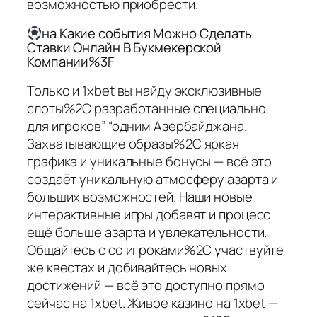
возможностью приобрести.
на Какие события Можно Сделать
Ставки Онлайн В Букмекерской
Компании%3F
Только и 1xbet вы найду эксклюзивные
слоты%2C разработанные специально
для игроков” “одним Азербайджана.
Захватывающие образы%2C яркая
графика и уникальные бонусы — всё это
создаёт уникальную атмосферу азарта и
больших возможностей. Наши новые
интерактивные игры добавят и процесс
ещё больше азарта и увлекательности.
Общайтесь с со игроками%2C участвуйте
же квестах и добивайтесь новых
достижений — всё это доступно прямо
сейчас на 1xbet. Живое казино на 1xbet —