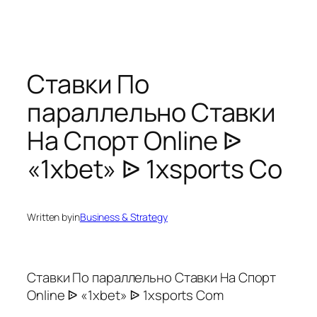
Ставки По
параллельно Ставки
На Спорт Online ᐉ
«1xbet» ᐉ 1xsports Co
Written by
in
Business & Strategy
Ставки По параллельно Ставки На Спорт
Online ᐉ «1xbet» ᐉ 1xsports Com