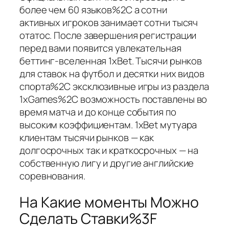
более чем 60 языков%2C а сотни
активных игроков занимает сотни тысяч
отатос. После завершения регистрации
перед вами появится увлекательная
беттинг-вселенная 1xBet. Тысячи рынков
для ставок на футбол и десятки них видов
спорта%2C эксклюзивные игры из раздела
1xGames%2C возможность поставлены во
время матча и до конце события по
высоким коэффициентам. 1xBet мутуара
клиентам тысячи рынков — как
долгосрочных так и краткосрочных — на
собственную лигу и другие английские
соревнования.
На Какие моменты Можно
Сделать Ставки%3F