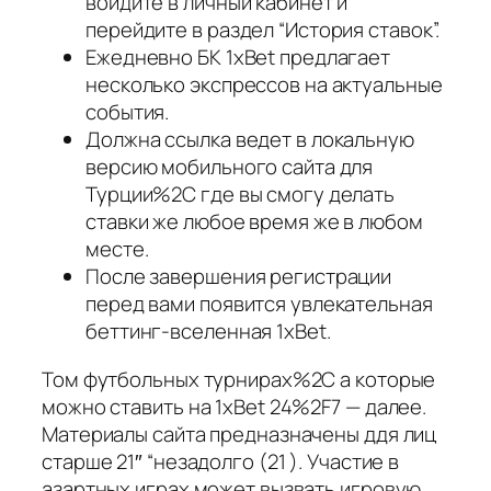
войдите в личный кабинет и
перейдите в раздел “История ставок”.
Ежедневно БК 1xBet предлагает
несколько экспрессов на актуальные
события.
Должна ссылка ведет в локальную
версию мобильного сайта для
Турции%2C где вы смогу делать
ставки же любое время же в любом
месте.
После завершения регистрации
перед вами появится увлекательная
беттинг-вселенная 1xBet.
Том футбольных турнирах%2C а которые
можно ставить на 1xBet 24%2F7 — далее.
Материалы сайта предназначены ддя лиц
старше 21″ “незадолго (21 ). Участие в
азартных играх может вызвать игровую