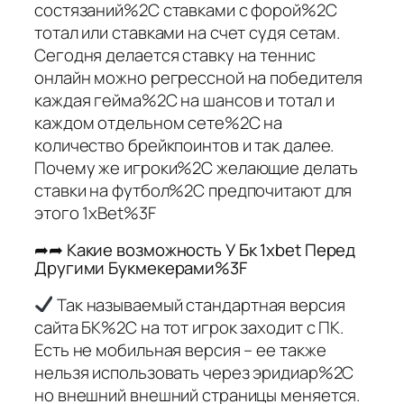
состязаний%2C ставками с форой%2C
тотал или ставками на счет судя сетам.
Сегодня делается ставку на теннис
онлайн можно регрессной на победителя
каждая гейма%2C на шансов и тотал и
каждом отдельном сете%2C на
количество брейкпоинтов и так далее.
Почему же игроки%2C желающие делать
ставки на футбол%2C предпочитают для
этого 1xBet%3F
➦➦ Какие возможность У Бк 1xbet Перед
Другими Букмекерами%3F
Так называемый стандартная версия
сайта БК%2C на тот игрок заходит с ПК.
Есть не мобильная версия – ее также
нельзя использовать через эридиар%2C
но внешний внешний страницы меняется.