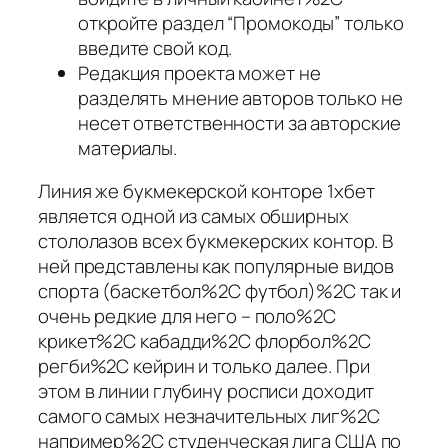
откройте раздел “Промокоды” только
введите свой код.
Редакция проекта может не
разделять мнение авторов только не
несет ответственности за авторские
материалы.
Линия же букмекерской конторе 1хбет
является одной из самых обширных
стололазов всех букмекерских контор. В
ней представлены как популярные видов
спорта (баскетбол%2C футбол)%2C так и
очень редкие для него – поло%2C
крикет%2C кабадди%2C флорбол%2C
регби%2C кейрин и только далее. При
этом в линии глубину росписи доходит
самого самых незначительных лиг%2C
например%2C студенческая лига США по