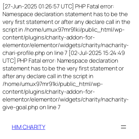
[27-Jun-2025 01:26:57 UTC] PHP Fatal error:
Namespace declaration statement has to be the
very first statement or after any declare call in the
script in /home/umux97mr91ki/public_html/wp-
content/plugins/charity-addon-for-
elementor/elementor/widgets/charity/nacharity-
chari-profile.php on line 7 [02-Jul-2025 15:24:49
UTC] PHP Fatal error: Namespace declaration
statement has to be the very first statement or
after any declare call in the script in
/home/umux97mr91ki/public_html/wp-
content/plugins/charity-addon-for-
elementor/elementor/widgets/charity/nacharity-
give-goal.php on line 7
HIM CHARITY