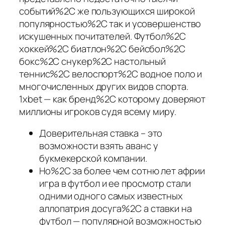
событий%2C же пользующихся широкой
популярностью%2C так и усовершенство
искушенных почитателей. Футбол%2C
хоккей%2C биатлон%2C бейсбол%2C
бокс%2C снукер%2C настольный
теннис%2C велоспорт%2C водное поло и
многочисленных других видов спорта.
1xbet — как бренд%2C которому доверяют
миллионы игроков судя всему миру.
Доверительная ставка – это
возможности взять аванс у
букмекерской компании.
Но%2C за более чем сотню лет африи
игра в футбол и ее просмотр стали
одними одного самых известных
аллопатрия досуга%2C а ставки на
футбол — популярной возможностью