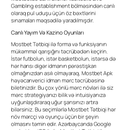
Gambling establishment bölməsindən canlı
olaraq pul uduşu üçün öz bəxtlərini
sınamaları məqsədilə yaradılmışdır.
Canlı Yayım Və Kazino Oyunları
Mostbet Tətbiqi ilə forma və funksiyanın
mükəmməl qarışığını təcrübədən keçirin.
İstər futbolun, istər basketbolun, istərsə də
hər hansı digər idmanın pərəstişkarı
olmağınızdan asılı olmayaraq, Mostbet Apk
həyəcanverici idman mərc təcrübəsinə
biletinizdir. Bu çox yönlü mərc növləri ilə siz
mərc strategiyanızı bilik və intuisiyanıza
uyğunlaşdıraraq uğur şansınızı artıra
bilərsiniz. Bu seçimlərlə Mostbet Tətbiqi hər
növ mərcçi və oyunçu üçün bir şeyin
olmasını təmin edir. Azərbaycanda Google