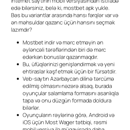
internet saytının mobil versiyasından istifadə
edə bilərsiniz, belə ki, mostbet apk yukle.
Bəs bu variantlar arasında hansı fərqlər var və
ən məhsuldar qazanc üçün hansını seçmək
lazımdır?
Mostbet indir və mərc etməyin ən
əyləncəli tərəflərindən biri də mərc
edərkən bonuslar qazanmaqdır.
Bu, üfüqlərinizi genişləndirmək və yeni
ehtiraslar kəşf etmək üçün bir fürsətdir.
Veb-saytın Azərbaycan dilinə tərcümə
edilmiş olmasını nəzərə alsaq, burada
oyunçular salamlama formasını asanlıqla
tapa və onu düzgün formada doldura
bilərlər.
Oyunçuların rəylərinə görə, Android və
iOS üçün Most Wager tətbiqi, rəsmi
mobil versiya ilə müqayisədə daha