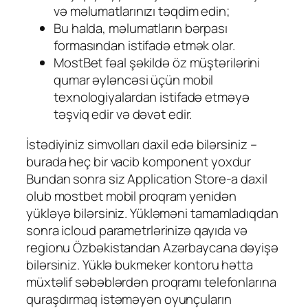
və məlumatlarınızı təqdim edin;
Bu halda, məlumatların bərpası
formasından istifadə etmək olar.
MostBet fəal şəkildə öz müştərilərini
qumar əyləncəsi üçün mobil
texnologiyalardan istifadə etməyə
təşviq edir və dəvət edir.
İstədiyiniz simvolları daxil edə bilərsiniz –
burada heç bir vacib komponent yoxdur
Bundan sonra siz Application Store-a daxil
olub mostbet mobil proqram yenidən
yükləyə bilərsiniz. Yükləməni tamamladıqdan
sonra icloud parametrlərinizə qayıda və
regionu Özbəkistandan Azərbaycana dəyişə
bilərsiniz. Yüklə bukmeker kontoru hətta
müxtəlif səbəblərdən proqramı telefonlarına
quraşdırmaq istəməyən oyunçuların