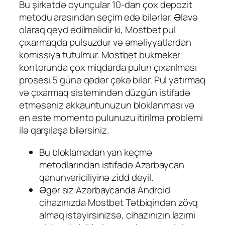
Bu şirkətdə oyunçular 10-dan çox depozit
metodu arasından seçim edə bilərlər. Əlavə
olaraq qeyd edilməlidir ki, Mostbet pul
çıxarmaqda pulsuzdur və əməliyyatlardan
komissiya tutulmur. Mostbet bukmeker
kontorunda çox miqdarda pulun çıxarılması
prosesi 5 günə qədər çəkə bilər. Pul yatırmaq
və çıxarmaq sistemindən düzgün istifadə
etməsəniz akkauntunuzun bloklanması və
en este momento pulunuzu itirilmə problemi
ilə qarşılaşa bilərsiniz.
Bu bloklamadan yan keçmə
metodlarından istifadə Azərbaycan
qanunvericiliyinə zidd deyil.
Əgər siz Azərbaycanda Android
cihazınızda Mostbet Tətbiqindən zövq
almaq istəyirsinizsə, cihazınızın lazımi