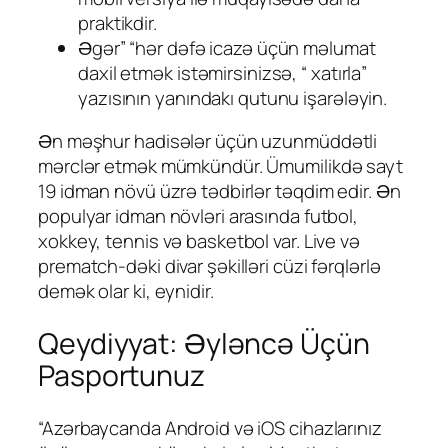
praktikdir.
Əgər” “hər dəfə icazə üçün məlumat
daxil etmək istəmirsinizsə, “ xatırla”
yazısının yanındakı qutunu işarələyin.
Ən məşhur hadisələr üçün uzunmüddətli
mərclər etmək mümkündür. Ümumilikdə sayt
19 idman növü üzrə tədbirlər təqdim edir. Ən
populyar idman növləri arasında futbol, ​​
xokkey, tennis və basketbol var. Live və
prematch-dəki divar şəkilləri cüzi fərqlərlə
demək olar ki, eynidir.
Qeydiyyat: Əyləncə Üçün
Pasportunuz
“Azərbaycanda Android və iOS cihazlarınız