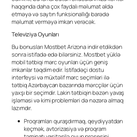
haqqında daha çox faydalı məlumat əldə
etməyə və saytın funksionallığı barədə
məlumat verməyə imkan verəcək.
Televiziya Oyunları
Bu bonusları Mostbet Arizona indir etdikdən
sonra istifadə edə bilərsiniz. Mostbet yüklə
mobil tətbiqi mərc oyunları üçün geniş
imkanlar təqdim edir. İstifadəçi dostu
interfeysi və müxtəlif mərc seçimləri ilə
tətbiq Azərbaycan bazarında mərcçilər üçün
yaxşı bir seçimdir. Lakin tətbiqin bəzən yavaş
işləməsi və kimi problemləri də nəzərə almaq
lazımdır.
Proqramları quraşdırmaq, qeydiyyatdan
keçmək, avtorizasiya və proqram
təminatı vasitəsilə oyun prosesini