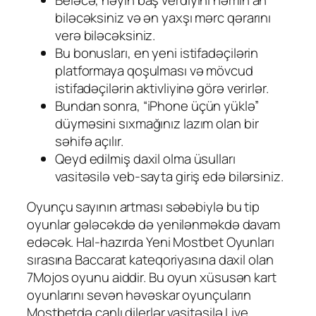
biləcəksiniz və ən yaxşı mərc qərarını
verə biləcəksiniz.
Bu bonusları, en yeni istifadəçilərin
platformaya qoşulması və mövcud
istifadəçilərin aktivliyinə görə verirlər.
Bundan sonra, “iPhone üçün yüklə”
düyməsini sıxmağınız lazım olan bir
səhifə açılır.
Qeyd edilmiş daxil olma üsulları
vasitəsilə veb-sayta giriş edə bilərsiniz.
Oyunçu sayının artması səbəbiylə bu tip
oyunlar gələcəkdə də yenilənməkdə davam
edəcək. Hal-hazırda Yeni Mostbet Oyunları
sırasına Baccarat kateqoriyasına daxil olan
7Mojos oyunu aiddir. Bu oyun xüsusən kart
oyunlarını sevən həvəskar oyunçuların
Mostbetdə canlı dilerlər vasitəsilə Live