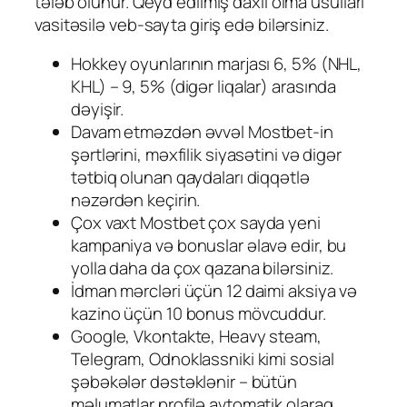
tələb olunur. Qeyd edilmiş daxil olma üsulları
vasitəsilə veb-sayta giriş edə bilərsiniz.
Hokkey oyunlarının marjası 6, 5% (NHL,
KHL) – 9, 5% (digər liqalar) arasında
dəyişir.
Davam etməzdən əvvəl Mostbet-in
şərtlərini, məxfilik siyasətini və digər
tətbiq olunan qaydaları diqqətlə
nəzərdən keçirin.
Çox vaxt Mostbet çox sayda yeni
kampaniya və bonuslar əlavə edir, bu
yolla daha da çox qazana bilərsiniz.
İdman mərcləri üçün 12 daimi aksiya və
kazino üçün 10 bonus mövcuddur.
Google, Vkontakte, Heavy steam,
Telegram, Odnoklassniki kimi sosial
şəbəkələr dəstəklənir – bütün
məlumatlar profilə avtomatik olaraq