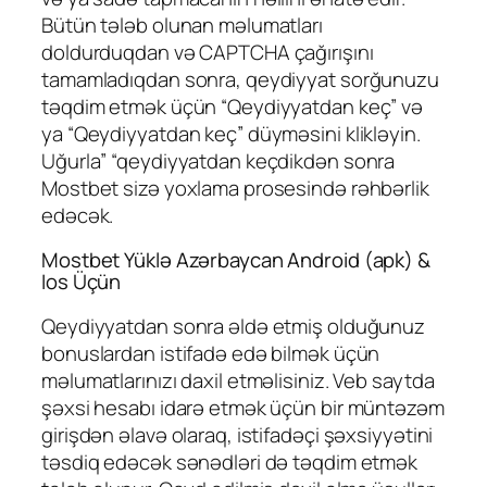
Bütün tələb olunan məlumatları
doldurduqdan və CAPTCHA çağırışını
tamamladıqdan sonra, qeydiyyat sorğunuzu
təqdim etmək üçün “Qeydiyyatdan keç” və
ya “Qeydiyyatdan keç” düyməsini klikləyin.
Uğurla” “qeydiyyatdan keçdikdən sonra
Mostbet sizə yoxlama prosesində rəhbərlik
edəcək.
Mostbet Yüklə Azərbaycan Android (apk) &
Ios Üçün
Qeydiyyatdan sonra əldə etmiş olduğunuz
bonuslardan istifadə edə bilmək üçün
məlumatlarınızı daxil etməlisiniz. Veb saytda
şəxsi hesabı idarə etmək üçün bir müntəzəm
girişdən əlavə olaraq, istifadəçi şəxsiyyətini
təsdiq edəcək sənədləri də təqdim etmək