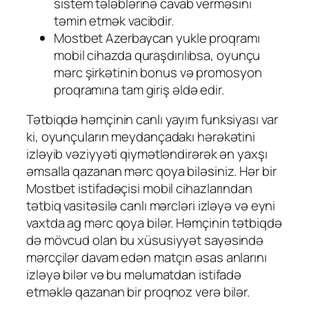
sistem tələblərinə cavab verməsini
təmin etmək vacibdir.
Mostbet Azerbaycan yukle proqramı
mobil cihazda quraşdırılıbsa, oyunçu
mərc şirkətinin bonus və promosyon
proqramına tam giriş əldə edir.
Tətbiqdə həmçinin canlı yayım funksiyası var
ki, oyunçuların meydançadakı hərəkətini
izləyib vəziyyəti qiymətləndirərək ən yaxşı
əmsalla qazanan mərc qoya biləsiniz. Hər bir
Mostbet istifadəçisi mobil cihazlarından
tətbiq vasitəsilə canlı mərcləri izləyə və eyni
vaxtda ag mərc qoya bilər. Həmçinin tətbiqdə
də mövcud olan bu xüsusiyyət sayəsində
mərcçilər davam edən matçın əsas anlarını
izləyə bilər və bu məlumatdan istifadə
etməklə qazanan bir proqnoz verə bilər.