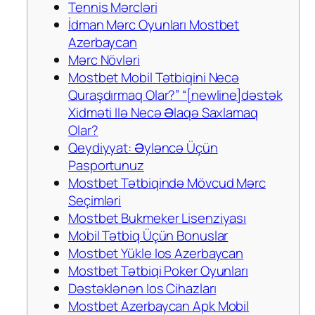
Tennis Mərcləri
İdman Mərc Oyunları Mostbet
Azerbaycan
Mərc Növləri
Mostbet Mobil Tətbiqini Necə
Quraşdırmaq Olar?” “[newline]dəstək
Xidməti Ilə Necə Əlaqə Saxlamaq
Olar?
Qeydiyyat: Əyləncə Üçün
Pasportunuz
Mostbet Tətbiqində Mövcud Mərc
Seçimləri
Mostbet Bukmeker Lisenziyası
Mobil Tətbiq Üçün Bonuslar
Mostbet Yükle Ios Azerbaycan
Mostbet Tətbiqi Poker Oyunları
Dəstəklənən Ios Cihazları
Mostbet Azerbaycan Apk Mobil