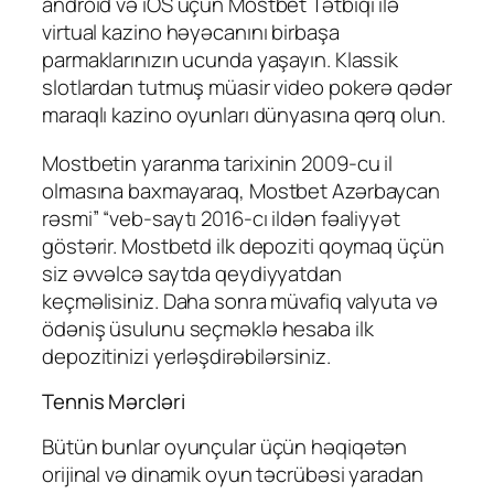
android və iOS üçün Mostbet Tətbiqi ilə
virtual kazino həyəcanını birbaşa
parmaklarınızın ucunda yaşayın. Klassik
slotlardan tutmuş müasir video pokerə qədər
maraqlı kazino oyunları dünyasına qərq olun.
Mostbetin yaranma tarixinin 2009-cu il
olmasına baxmayaraq, Mostbet Azərbaycan
rəsmi” “veb-saytı 2016-cı ildən fəaliyyət
göstərir. Mostbetd ilk depoziti qoymaq üçün
siz əvvəlcə saytda qeydiyyatdan
keçməlisiniz. Daha sonra müvafiq valyuta və
ödəniş üsulunu seçməklə hesaba ilk
depozitinizi yerləşdirəbilərsiniz.
Tennis Mərcləri
Bütün bunlar oyunçular üçün həqiqətən
orijinal və dinamik oyun təcrübəsi yaradan