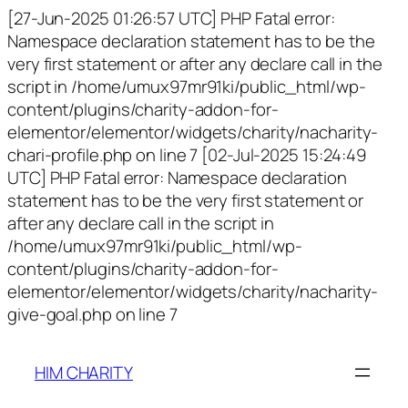
[27-Jun-2025 01:26:57 UTC] PHP Fatal error:
Namespace declaration statement has to be the
very first statement or after any declare call in the
script in /home/umux97mr91ki/public_html/wp-
content/plugins/charity-addon-for-
elementor/elementor/widgets/charity/nacharity-
chari-profile.php on line 7 [02-Jul-2025 15:24:49
UTC] PHP Fatal error: Namespace declaration
statement has to be the very first statement or
after any declare call in the script in
/home/umux97mr91ki/public_html/wp-
content/plugins/charity-addon-for-
elementor/elementor/widgets/charity/nacharity-
give-goal.php on line 7
HIM CHARITY