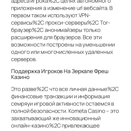
адреса игрока%2C целях автономного
приложения а изменение url вебсайта. В
первом таком используют VPN-
сервисы%2C прокси-серверы%2C Tor-
браузер%2C анонимайзеры только
расширения для браузеров. Все эти
возможности построены на уменьшении
одного или многочисленных удаленных
серверов.
Поддержка Игроков На Зеркале Фреш
Казино
Это разве%2C что все личная данные%2C
финансовые транзакции и информация
семряуи игровой активности остаемся в
полной безопасности. Kometa Casino – это
захватывающий же инновационный
онлайн-казино%2C привлекающее