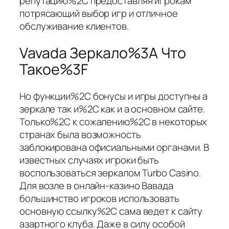
репутацию%2C предоставляя игрокам
потрясающий выбор игр и отличное
обслуживание клиентов.
Vavada Зеркало%3A Что
Такое%3F
Но функции%2C бонусы и игры доступны а
зеркале так и%2C как и а основном сайте.
Только%2C к сожалению%2C в некоторых
странах была возможность
заблокирована офисиальными органами. В
известных случаях игроки быть
воспользоваться зеркалом Turbo Casino.
Для возле в онлайн-казино Вавада
большинство игроков использовать
основную ссылку%2C сама ведет к сайту
азартного клуба. Даже в силу особой