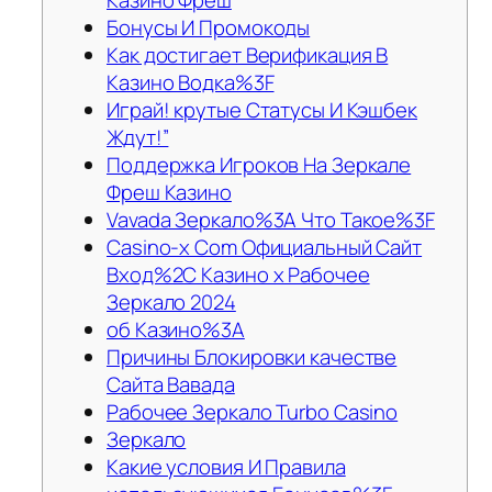
Казино Фреш
Бонусы И Промокоды
Как достигает Верификация В
Казино Водка%3F
Играй! крутые Статусы И Кэшбек
Ждут!”
Поддержка Игроков На Зеркале
Фреш Казино
Vavada Зеркало%3A Что Такое%3F
Casino-x Com Официальный Сайт
Вход%2C Казино х Рабочее
Зеркало 2024
об Казино%3A
Причины Блокировки качестве
Сайта Вавада
Рабочее Зеркало Turbo Casino
Зеркало
Какие условия И Правила