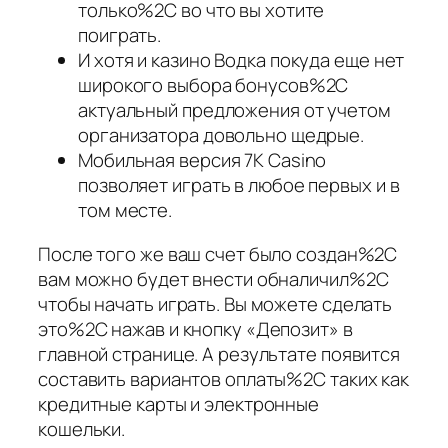
только%2C во что вы хотите
поиграть.
И хотя и казино Водка покуда еще нет
широкого выбора бонусов%2C
актуальный предложения от учетом
организатора довольно щедрые.
Мобильная версия 7K Casino
позволяет играть в любое первых и в
том месте.
После того же ваш счет было создан%2C
вам можно будет внести обналичил%2C
чтобы начать играть. Вы можете сделать
это%2C нажав и кнопку «Депозит» в
главной странице. А результате появится
составить вариантов оплаты%2C таких как
кредитные карты и электронные
кошельки.