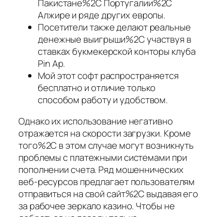
Пакистане%2C Португалии%2C
Алжире и ряде других европы.
Посетители также делают реальные
денежные выигрыши%2C участвуя в
ставках букмекерской конторы клуба
Pin Ap.
Мой этот софт распространяется
бесплатно и отличие только
способом работу и удобством.
Однако их использование негативно
отражается на скорости загрузки. Кроме
того%2C в этом случае могут возникнуть
проблемы с платежными системами при
пополнении счета. Ряд мошеннических
веб-ресурсов предлагает пользователям
отправиться на свой сайт%2C выдавая его
за рабочее зеркало казино. Чтобы не