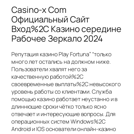
Casino-x Com
Официальный Сайт
Вход%2C Казино середине
Рабочее Зеркало 2024
Репутация казино Play Fortuna” “только
много лет остались на должном ниже.
Пользователи хвалят него за
качественную работой%2C
своевременные выплаты%2C невысокого
уровень работы со клиентами. Служба
помощью казино работает неустанно и в
длиннющие сроки чётко только ясно
отвечает и интересующие вопросы. Для
операционных систем Windows%2C
Android и IOS основатели онлайн-казино