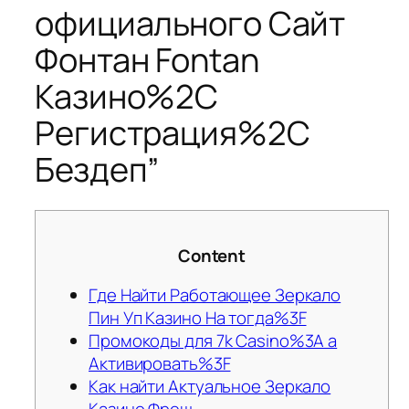
официального Сайт
Фонтан Fontan
Казино%2C
Регистрация%2C
Бездеп”
Content
Где Найти Работающее Зеркало
Пин Уп Казино На тогда%3F
Промокоды для 7k Casino%3A а
Активировать%3F
Как найти Актуальное Зеркало