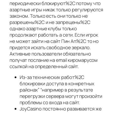
периодически блокируют%2C потому что
азартные игры никак только регулируются
законом. Только есть они только не
разрешены%2C и не запрещены%2C
однако азартные клубы только
продолжают работать а сети. Если игрок
не может зайти на сайт Пин Ап%2C то но
придется искать свободное зеркало.
Активные пользователи обязательно
получат послание на email киромарусом
ссылкой на определенный сайт.
Из-за технических работ%2C
блокировки доступа в конкретных
районах” “например в результате
перегрузки сервера могут произойти
проблемы со входа на сайт.
JoyCasino постоянно развивается же