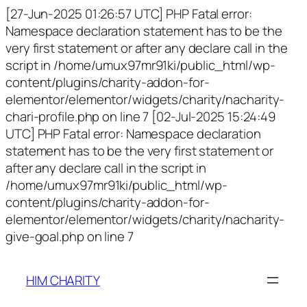
[27-Jun-2025 01:26:57 UTC] PHP Fatal error:
Namespace declaration statement has to be the
very first statement or after any declare call in the
script in /home/umux97mr91ki/public_html/wp-
content/plugins/charity-addon-for-
elementor/elementor/widgets/charity/nacharity-
chari-profile.php on line 7 [02-Jul-2025 15:24:49
UTC] PHP Fatal error: Namespace declaration
statement has to be the very first statement or
after any declare call in the script in
/home/umux97mr91ki/public_html/wp-
content/plugins/charity-addon-for-
elementor/elementor/widgets/charity/nacharity-
give-goal.php on line 7
HIM CHARITY