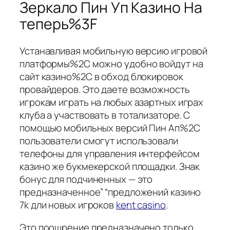
Зеркало Пин Уп Казино На
теперь%3F
Устанавливая мобильную версию игровой
платформы%2C можно удобно войдут на
сайт казино%2C в обход блокировок
провайдеров. Это даете возможность
игрокам играть на любых азартных играх
клуба а участвовать в тотализаторе. С
помощью мобильных версий Пин Ап%2C
пользователи смогут использовали
телефоны для управления интерфейсом
казино же букмекерской площадки. Знак
бонус для подчиненных — это
предназначенное” “предложений казино
7k дли новых игроков
kent casino
.
Это поощрение предназначено только