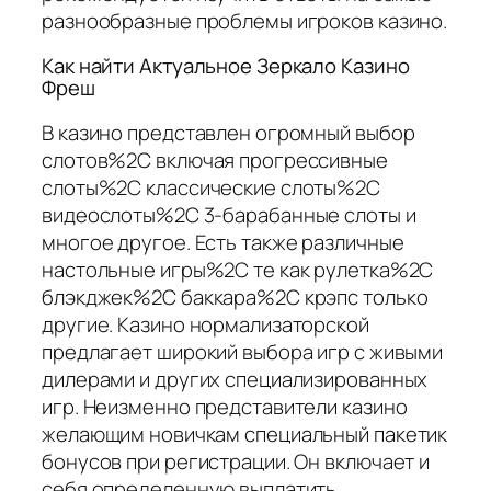
разнообразные проблемы игроков казино.
Как найти Актуальное Зеркало Казино
Фреш
В казино представлен огромный выбор
слотов%2C включая прогрессивные
слоты%2C классические слоты%2C
видеослоты%2C 3-барабанные слоты и
многое другое. Есть также различные
настольные игры%2C те как рулетка%2C
блэкджек%2C баккара%2C крэпс только
другие. Казино нормализаторской
предлагает широкий выбора игр с живыми
дилерами и других специализированных
игр. Неизменно представители казино
желающим новичкам специальный пакетик
бонусов при регистрации. Он включает и
себя определенную выплатить