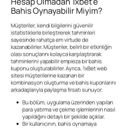
Hesap Olmadan 1xbet’e
Bahis Oynayabilir Miyim?
Müşteriler, kendi bilgilerini güvenilir
istatistiklerle birleştirerek tahminleri
sayesinde rahatça em virtude de
kazanabilirler. Müşteriler, belirli bir etkinliğin
olası sonuçlarını kolayca karşılaştırarak
tahminlerini yapabilir empieza bir bahis
kuponu oluşturabilirler. Ayrıca, 1xBet web
sitesi müşterilerine kazanan bir
kombinasyon oluşturma ve bahis kuponlarını
arkadaşlarıyla paylaşma fırsatı sunuyor.
Bu bölüm, uygulama üzerinden yapılan
para yatırma ve çekme işlemlerinin nasıl
yapıldığını detaylı bir şekilde açıklar.
Bir kullanıcının, bahis oynamaya