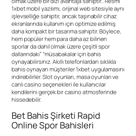
olmak üzere bir dizi avantaja sahiptir.. Resmi
1xbet mobil yazılımı, orijinal web sitesiyle aynı
işlevselliğe sahiptir, ancak taşınabilir cihaz
ekranlarında kullanım için optimize edilmiş
daha kompakt bir tasarıma sahiptir. Böylece,
hem popüler hem para daha az bilinen
sporlar da dahil olmak üzere çeşitli spor
dallarındaki” “müsabakalar için bahis
oynayabilirsiniz. Akıllı telefonlardan sıklıkla
bahis oynayan müşteriler 1xbet uygulamasını
indirebilirler. Slot oyunları, masa oyunları ve
canlı casino seçenekleri ile kullanıcılar
kendilerini gerçek bir casino atmosferinde
hissedebilir.
Bet Bahis Şirketi Rapid
Online Spor Bahisleri