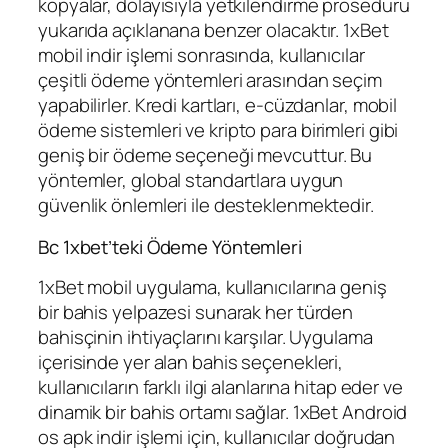
kopyalar, dolayısıyla yetkilendirme prosedürü
yukarıda açıklanana benzer olacaktır. 1xBet
mobil indir işlemi sonrasında, kullanıcılar
çeşitli ödeme yöntemleri arasından seçim
yapabilirler. Kredi kartları, e-cüzdanlar, mobil
ödeme sistemleri ve kripto para birimleri gibi
geniş bir ödeme seçeneği mevcuttur. Bu
yöntemler, global standartlara uygun
güvenlik önlemleri ile desteklenmektedir.
Bc 1xbet’teki Ödeme Yöntemleri
1xBet mobil uygulama, kullanıcılarına geniş
bir bahis yelpazesi sunarak her türden
bahisçinin ihtiyaçlarını karşılar. Uygulama
içerisinde yer alan bahis seçenekleri,
kullanıcıların farklı ilgi alanlarına hitap eder ve
dinamik bir bahis ortamı sağlar. 1xBet Android
os apk indir işlemi için, kullanıcılar doğrudan