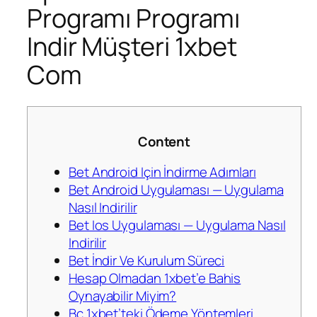
Programı Programı
Indir Müşteri 1xbet
Com
Content
Bet Android Için İndirme Adımları
Bet Android Uygulaması — Uygulama
Nasıl Indirilir
Bet Ios Uygulaması — Uygulama Nasıl
Indirilir
Bet İndir Ve Kurulum Süreci
Hesap Olmadan 1xbet’e Bahis
Oynayabilir Miyim?
Bc 1xbet’teki Ödeme Yöntemleri