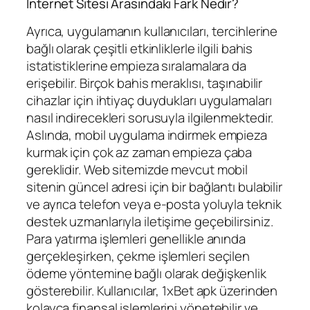
Internet Sitesi Arasındaki Fark Nedir?
Ayrıca, uygulamanın kullanıcıları, tercihlerine
bağlı olarak çeşitli etkinliklerle ilgili bahis
istatistiklerine empieza sıralamalara da
erişebilir. Birçok bahis meraklısı, taşınabilir
cihazlar için ihtiyaç duydukları uygulamaları
nasıl indirecekleri sorusuyla ilgilenmektedir.
Aslında, mobil uygulama indirmek empieza
kurmak için çok az zaman empieza çaba
gereklidir. Web sitemizde mevcut mobil
sitenin güncel adresi için bir bağlantı bulabilir
ve ayrıca telefon veya e-posta yoluyla teknik
destek uzmanlarıyla iletişime geçebilirsiniz.
Para yatırma işlemleri genellikle anında
gerçekleşirken, çekme işlemleri seçilen
ödeme yöntemine bağlı olarak değişkenlik
gösterebilir. Kullanıcılar, 1xBet apk üzerinden
kolayca finansal işlemlerini yönetebilir ve