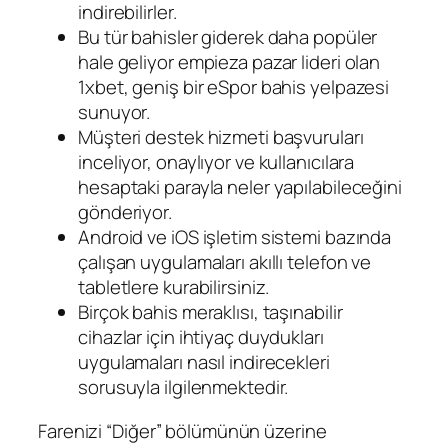
indirebilirler.
Bu tür bahisler giderek daha popüler
hale geliyor empieza pazar lideri olan
1xbet, geniş bir eSpor bahis yelpazesi
sunuyor.
Müşteri destek hizmeti başvuruları
inceliyor, onaylıyor ve kullanıcılara
hesaptaki parayla neler yapılabileceğini
gönderiyor.
Android ve iOS işletim sistemi bazında
çalışan uygulamaları akıllı telefon ve
tabletlere kurabilirsiniz.
Birçok bahis meraklısı, taşınabilir
cihazlar için ihtiyaç duydukları
uygulamaları nasıl indirecekleri
sorusuyla ilgilenmektedir.
Farenizi “Diğer” bölümünün üzerine