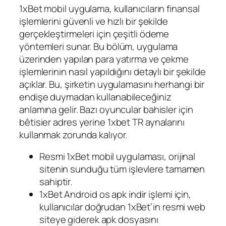
1xBet mobil uygulama, kullanıcıların finansal
işlemlerini güvenli ve hızlı bir şekilde
gerçekleştirmeleri için çeşitli ödeme
yöntemleri sunar. Bu bölüm, uygulama
üzerinden yapılan para yatırma ve çekme
işlemlerinin nasıl yapıldığını detaylı bir şekilde
açıklar. Bu, şirketin uygulamasını herhangi bir
endişe duymadan kullanabileceğiniz
anlamına gelir. Bazı oyuncular bahisler için
bêtisier adres yerine 1xbet TR aynalarını
kullanmak zorunda kalıyor.
Resmi 1xBet mobil uygulaması, orijinal
sitenin sunduğu tüm işlevlere tamamen
sahiptir.
1xBet Android os apk indir işlemi için,
kullanıcılar doğrudan 1xBet’in resmi web
siteye giderek apk dosyasını