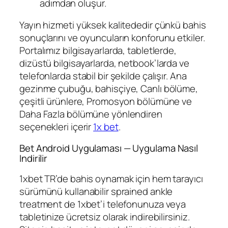
adımdan oluşur.
Yayın hizmeti yüksek kalitededir çünkü bahis
sonuçlarını ve oyuncuların konforunu etkiler.
Portalımız bilgisayarlarda, tabletlerde,
dizüstü bilgisayarlarda, netbook’larda ve
telefonlarda stabil bir şekilde çalışır. Ana
gezinme çubuğu, bahisçiye, Canlı bölüme,
çeşitli ürünlere, Promosyon bölümüne ve
Daha Fazla bölümüne yönlendiren
seçenekleri içerir
1x bet
.
Bet Android Uygulaması — Uygulama Nasıl
Indirilir
1xbet TR’de bahis oynamak için hem tarayıcı
sürümünü kullanabilir sprained ankle
treatment de 1xbet’i telefonunuza veya
tabletinize ücretsiz olarak indirebilirsiniz.