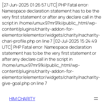
[27-Jun-2025 01:26:57 UTC] PHP Fatal error:
Namespace declaration statement has to be the
very first statement or after any declare call in the
script in /home/umux97mr91ki/public_html/wp-
content/plugins/charity-addon-for-
elementor/elementor/widgets/charity/nacharity-
chari-profile.php on line 7 [02-Jul-2025 15:24:49
UTC] PHP Fatal error: Namespace declaration
statement has to be the very first statement or
after any declare call in the script in
/home/umux97mr91ki/public_html/wp-
content/plugins/charity-addon-for-
elementor/elementor/widgets/charity/nacharity-
give-goal.php on line 7
HIM CHARITY