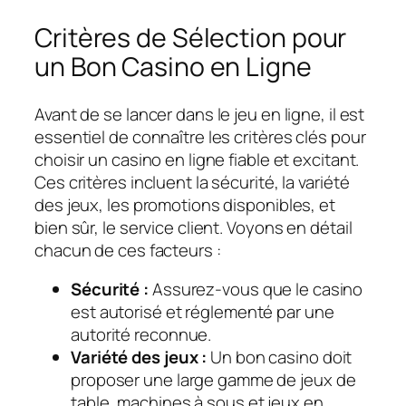
Critères de Sélection pour
un Bon Casino en Ligne
Avant de se lancer dans le jeu en ligne, il est
essentiel de connaître les critères clés pour
choisir un casino en ligne fiable et excitant.
Ces critères incluent la sécurité, la variété
des jeux, les promotions disponibles, et
bien sûr, le service client. Voyons en détail
chacun de ces facteurs :
Sécurité :
Assurez-vous que le casino
est autorisé et réglementé par une
autorité reconnue.
Variété des jeux :
Un bon casino doit
proposer une large gamme de jeux de
table, machines à sous et jeux en