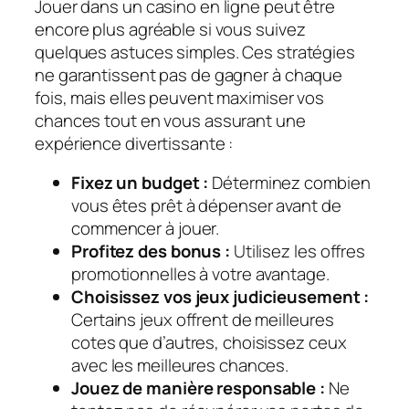
Jouer dans un casino en ligne peut être
encore plus agréable si vous suivez
quelques astuces simples. Ces stratégies
ne garantissent pas de gagner à chaque
fois, mais elles peuvent maximiser vos
chances tout en vous assurant une
expérience divertissante :
Fixez un budget :
Déterminez combien
vous êtes prêt à dépenser avant de
commencer à jouer.
Profitez des bonus :
Utilisez les offres
promotionnelles à votre avantage.
Choisissez vos jeux judicieusement :
Certains jeux offrent de meilleures
cotes que d’autres, choisissez ceux
avec les meilleures chances.
Jouez de manière responsable :
Ne