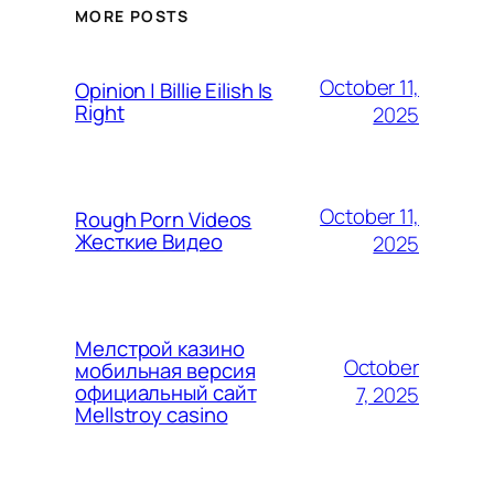
MORE POSTS
October 11,
Opinion | Billie Eilish Is
Right
2025
October 11,
Rough Porn Videos
Жесткие Видео
2025
Мелстрой казино
October
мобильная версия
официальный сайт
7, 2025
Mellstroy casino