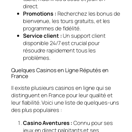
direct.
Promotions :
Recherchez les bonus de
bienvenue, les tours gratuits, et les
programmes de fidélité.
Service client :
Un support client
disponible 24/7 est crucial pour
résoudre rapidement tous les
problèmes.
Quelques Casinos en Ligne Réputés en
France
Il existe plusieurs casinos en ligne qui se
distinguent en France pour leur qualité et
leur fiabilité. Voici une liste de quelques-uns
des plus populaires :
Casino Aventures :
Connu pour ses
jeux en direct palpitants et ses