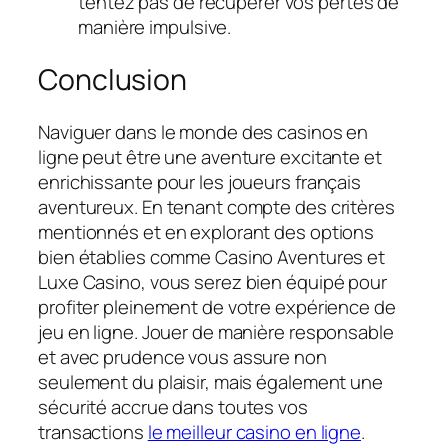
tentez pas de récupérer vos pertes de
manière impulsive.
Conclusion
Naviguer dans le monde des casinos en
ligne peut être une aventure excitante et
enrichissante pour les joueurs français
aventureux. En tenant compte des critères
mentionnés et en explorant des options
bien établies comme Casino Aventures et
Luxe Casino, vous serez bien équipé pour
profiter pleinement de votre expérience de
jeu en ligne. Jouer de manière responsable
et avec prudence vous assure non
seulement du plaisir, mais également une
sécurité accrue dans toutes vos
transactions
le meilleur casino en ligne
.