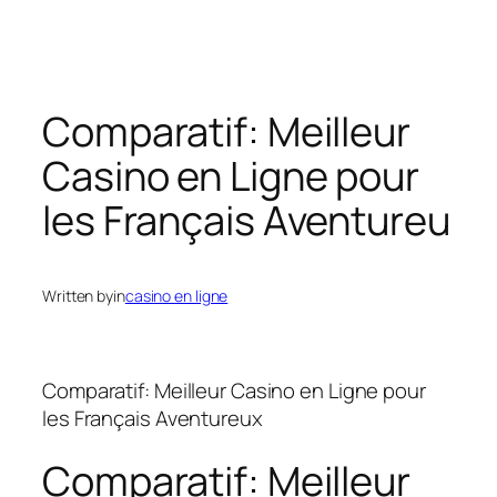
Comparatif: Meilleur
Casino en Ligne pour
les Français Aventureu
Written by
in
casino en ligne
Comparatif: Meilleur Casino en Ligne pour
les Français Aventureux
Comparatif: Meilleur