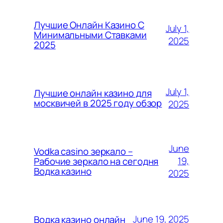
Лучшие Онлайн Казино С
July 1,
Минимальными Ставками
2025
2025
July 1,
Лучшие онлайн казино для
москвичей в 2025 году обзор
2025
June
Vodka casino зеркало –
19,
Рабочие зеркало на сегодня
Водка казино
2025
June 19, 2025
Водка казино онлайн