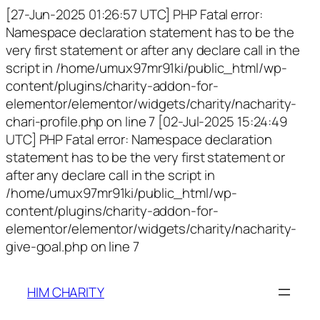
[27-Jun-2025 01:26:57 UTC] PHP Fatal error:
Namespace declaration statement has to be the
very first statement or after any declare call in the
script in /home/umux97mr91ki/public_html/wp-
content/plugins/charity-addon-for-
elementor/elementor/widgets/charity/nacharity-
chari-profile.php on line 7 [02-Jul-2025 15:24:49
UTC] PHP Fatal error: Namespace declaration
statement has to be the very first statement or
after any declare call in the script in
/home/umux97mr91ki/public_html/wp-
content/plugins/charity-addon-for-
elementor/elementor/widgets/charity/nacharity-
give-goal.php on line 7
HIM CHARITY