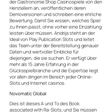
der Gastronomie Shop Casinospiele von den
Herstellern an, veröffentlichen deren
Demoversionen und schreiben eine ehrliche
Bewertung. Damit Sie wissen, welches Spiel
zu Ihnen passt, ohne vorher eine Einzahlung
leisten über müssen. Andrija steht an der
Ideal von Play Publication Slots und leitet
das Team unter der Bereitstellung genauer
Daten und wertvoller Einblicke für
diejenigen, die sie suchen. Er verfügt über
mehr als 15 Jahre Erfahrung in der
Glücksspielbranche und die Expertise liegt
vor allen dingen im Bereich jeder Online-
Slots und Internet casinos.
Novomatic Global
Dies ist dieses A und To des Book
associated with Ra-Slots, und Sie müssen