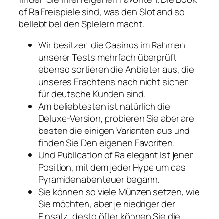
of Ra Freispiele sind, was den Slot and so
beliebt bei den Spielern macht.
Wir besitzen die Casinos im Rahmen
unserer Tests mehrfach überprüft
ebenso sortieren die Anbieter aus, die
unseres Erachtens nach nicht sicher
für deutsche Kunden sind.
Am beliebtesten ist natürlich die
Deluxe-Version, probieren Sie aber are
besten die einigen Varianten aus und
finden Sie Den eigenen Favoriten.
Und Publication of Ra elegant ist jener
Position, mit dem jeder Hype um das
Pyramidenabenteuer begann.
Sie können so viele Münzen setzen, wie
Sie möchten, aber je niedriger der
Einsatz, desto öfter können Sie die