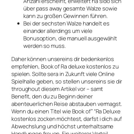
Anzahl erscheint, erweitert ha sido sich
über pass away gesamte Walze sowie
kann zu großen Gewinnen führen.
Bei der sechsten Walze handelt es
einander allerdings um viele
Bonusoption, die manuell ausgewählt
werden so muss.
Daher können unsereins dir bedenkenlos
empfehlen, Book of Ra deluxe kostenlos zu
spielen. Sollte sera in Zukunft viele Online
Spielhalle geben, so stellen unsereins sie dir
throughout diesem Artikel vor – samt
Benefit, den du zu Beginn deiner
abenteuerlichen Reise abstauben vermagst.
Wenn du einen Titel wie Book of” “Ra Deluxe
kostenlos zocken möchtest, darfst i dich auf
Abwechslung und höchst unterhaltsame
Handlungen freuen. Ein weiterer Vorteil