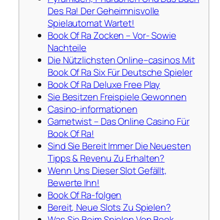
Des Ra! Der Geheimnisvolle
Spielautomat Wartet!
Book Of Ra Zocken – Vor- Sowie
Nachteile
Die Nützlichsten Online–casinos Mit
Book Of Ra Six Für Deutsche Spieler
Book Of Ra Deluxe Free Play
Sie Besitzen Freispiele Gewonnen
Casino-informationen
Gametwist – Das Online Casino Für
Book Of Ra!
Sind Sie Bereit Immer Die Neuesten
Tipps & Revenu Zu Erhalten?
Wenn Uns Dieser Slot Gefällt,
Bewerte Ihn!
Book Of Ra-folgen
Bereit, Neue Slots Zu Spielen?
Was Sie Beim Spielen Von Book