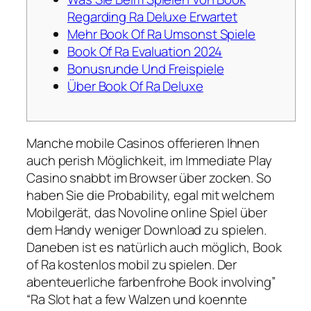
Regarding Ra Deluxe Erwartet
Mehr Book Of Ra Umsonst Spiele
Book Of Ra Evaluation 2024
Bonusrunde Und Freispiele
Über Book Of Ra Deluxe
Manche mobile Casinos offerieren Ihnen
auch perish Möglichkeit, im Immediate Play
Casino snabbt im Browser über zocken. So
haben Sie die Probability, egal mit welchem
Mobilgerät, das Novoline online Spiel über
dem Handy weniger Download zu spielen.
Daneben ist es natürlich auch möglich, Book
of Ra kostenlos mobil zu spielen. Der
abenteuerliche farbenfrohe Book involving”
“Ra Slot hat a few Walzen und koennte