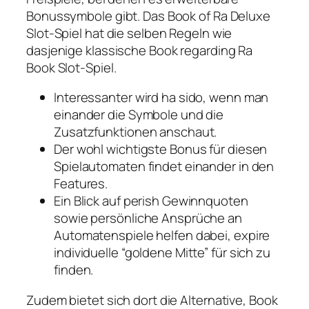
Bonussymbole gibt. Das Book of Ra Deluxe
Slot-Spiel hat die selben Regeln wie
dasjenige klassische Book regarding Ra
Book Slot-Spiel.
Interessanter wird ha sido, wenn man
einander die Symbole und die
Zusatzfunktionen anschaut.
Der wohl wichtigste Bonus für diesen
Spielautomaten findet einander in den
Features.
Ein Blick auf perish Gewinnquoten
sowie persönliche Ansprüche an
Automatenspiele helfen dabei, expire
individuelle “goldene Mitte” für sich zu
finden.
Zudem bietet sich dort die Alternative, Book