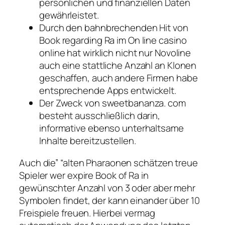
persönlichen und finanziellen Daten
gewährleistet.
Durch den bahnbrechenden Hit von
Book regarding Ra im On line casino
online hat wirklich nicht nur Novoline
auch eine stattliche Anzahl an Klonen
geschaffen, auch andere Firmen habe
entsprechende Apps entwickelt.
Der Zweck von sweetbananza. com
besteht ausschließlich darin,
informative ebenso unterhaltsame
Inhalte bereitzustellen.
Auch die” “alten Pharaonen schätzen treue
Spieler wer expire Book of Ra in
gewünschter Anzahl von 3 oder aber mehr
Symbolen findet, der kann einander über 10
Freispiele freuen. Hierbei vermag