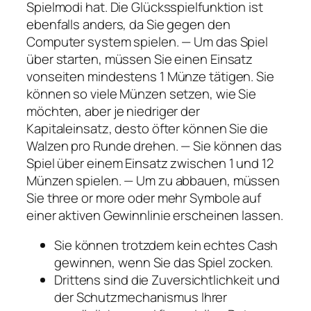
Spielmodi hat. Die Glücksspielfunktion ist
ebenfalls anders, da Sie gegen den
Computer system spielen. — Um das Spiel
über starten, müssen Sie einen Einsatz
vonseiten mindestens 1 Münze tätigen. Sie
können so viele Münzen setzen, wie Sie
möchten, aber je niedriger der
Kapitaleinsatz, desto öfter können Sie die
Walzen pro Runde drehen. — Sie können das
Spiel über einem Einsatz zwischen 1 und 12
Münzen spielen. — Um zu abbauen, müssen
Sie three or more oder mehr Symbole auf
einer aktiven Gewinnlinie erscheinen lassen.
Sie können trotzdem kein echtes Cash
gewinnen, wenn Sie das Spiel zocken.
Drittens sind die Zuversichtlichkeit und
der Schutzmechanismus Ihrer