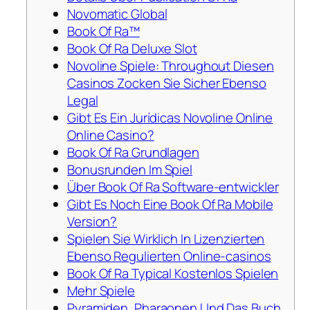
Novomatic Global
Book Of Ra™
Book Of Ra Deluxe Slot
Novoline Spiele: Throughout Diesen
Casinos Zocken Sie Sicher Ebenso
Legal
Gibt Es Ein Jurídicas Novoline Online
Online Casino?
Book Of Ra Grundlagen
Bonusrunden Im Spiel
Über Book Of Ra Software-entwickler
Gibt Es Noch Eine Book Of Ra Mobile
Version?
Spielen Sie Wirklich In Lizenzierten
Ebenso Regulierten Online-casinos
Book Of Ra Typical Kostenlos Spielen
Mehr Spiele
Pyramiden, Pharaonen Und Das Buch