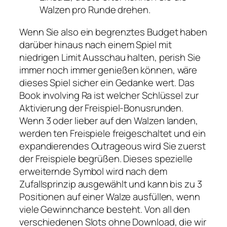
Walzen pro Runde drehen.
Wenn Sie also ein begrenztes Budget haben
darüber hinaus nach einem Spiel mit
niedrigen Limit Ausschau halten, perish Sie
immer noch immer genießen können, wäre
dieses Spiel sicher ein Gedanke wert. Das
Book involving Ra ist welcher Schlüssel zur
Aktivierung der Freispiel-Bonusrunden.
Wenn 3 oder lieber auf den Walzen landen,
werden ten Freispiele freigeschaltet und ein
expandierendes Outrageous wird Sie zuerst
der Freispiele begrüßen. Dieses spezielle
erweiternde Symbol wird nach dem
Zufallsprinzip ausgewählt und kann bis zu 3
Positionen auf einer Walze ausfüllen, wenn
viele Gewinnchance besteht. Von all den
verschiedenen Slots ohne Download, die wir