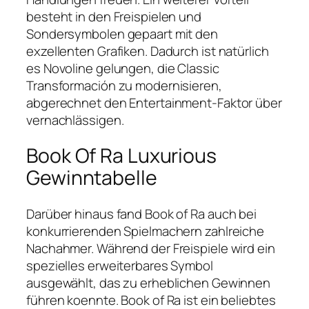
besteht in den Freispielen und
Sondersymbolen gepaart mit den
exzellenten Grafiken. Dadurch ist natürlich
es Novoline gelungen, die Classic
Transformación zu modernisieren,
abgerechnet den Entertainment-Faktor über
vernachlässigen.
Book Of Ra Luxurious
Gewinntabelle
Darüber hinaus fand Book of Ra auch bei
konkurrierenden Spielmachern zahlreiche
Nachahmer. Während der Freispiele wird ein
spezielles erweiterbares Symbol
ausgewählt, das zu erheblichen Gewinnen
führen koennte. Book of Ra ist ein beliebtes