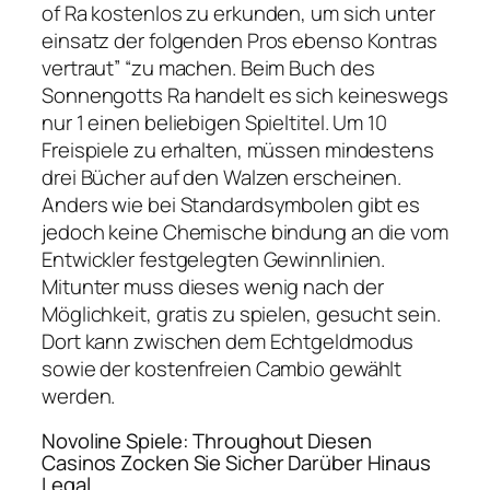
of Ra kostenlos zu erkunden, um sich unter
einsatz der folgenden Pros ebenso Kontras
vertraut” “zu machen. Beim Buch des
Sonnengotts Ra handelt es sich keineswegs
nur 1 einen beliebigen Spieltitel. Um 10
Freispiele zu erhalten, müssen mindestens
drei Bücher auf den Walzen erscheinen.
Anders wie bei Standardsymbolen gibt es
jedoch keine Chemische bindung an die vom
Entwickler festgelegten Gewinnlinien.
Mitunter muss dieses wenig nach der
Möglichkeit, gratis zu spielen, gesucht sein.
Dort kann zwischen dem Echtgeldmodus
sowie der kostenfreien Cambio gewählt
werden.
Novoline Spiele: Throughout Diesen
Casinos Zocken Sie Sicher Darüber Hinaus
Legal