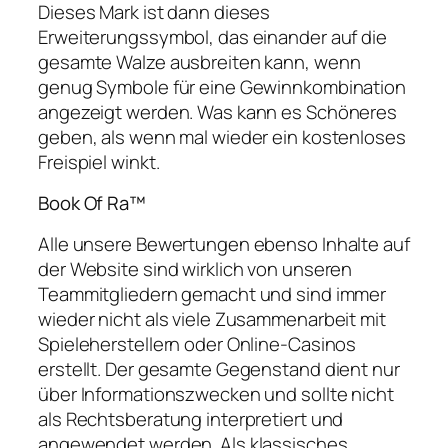
Dieses Mark ist dann dieses
Erweiterungssymbol, das einander auf die
gesamte Walze ausbreiten kann, wenn
genug Symbole für eine Gewinnkombination
angezeigt werden. Was kann es Schöneres
geben, als wenn mal wieder ein kostenloses
Freispiel winkt.
Book Of Ra™
Alle unsere Bewertungen ebenso Inhalte auf
der Website sind wirklich von unseren
Teammitgliedern gemacht und sind immer
wieder nicht als viele Zusammenarbeit mit
Spieleherstellern oder Online-Casinos
erstellt. Der gesamte Gegenstand dient nur
über Informationszwecken und sollte nicht
als Rechtsberatung interpretiert und
angewendet werden. Als klassisches