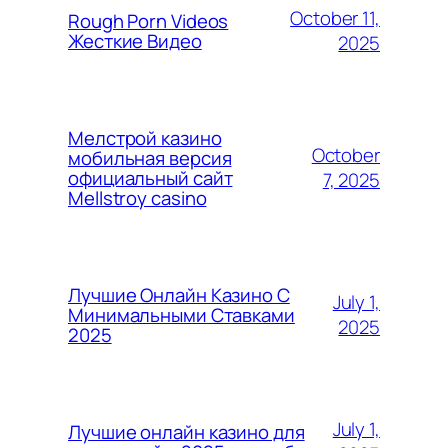
October 11,
Rough Porn Videos
Жесткие Видео
2025
Мелстрой казино
October
мобильная версия
официальный сайт
7, 2025
Mellstroy casino
Лучшие Онлайн Казино С
July 1,
Минимальными Ставками
2025
2025
July 1,
Лучшие онлайн казино для