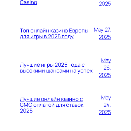
Casino
2025
May 27,
Топ онлайн казино Европы
для игры в 2025 году
2025
May
Лучшие игры 2025 года с
26,
высокими шансами на успех
2025
May
Лучшие онлайн казино с
24,
СМС оплатой для ставок
2025
2025