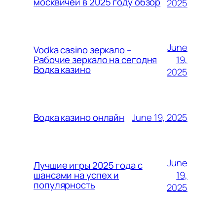
москвичей в 2025 году обзор
2025
June
Vodka casino зеркало –
19,
Рабочие зеркало на сегодня
Водка казино
2025
June 19, 2025
Водка казино онлайн
June
Лучшие игры 2025 года с
19,
шансами на успех и
популярность
2025