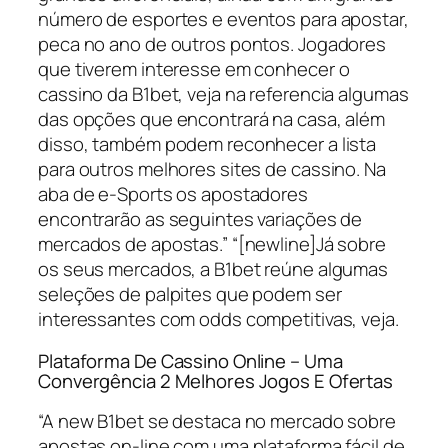
número de esportes e eventos para apostar,
peca no ano de outros pontos. Jogadores
que tiverem interesse em conhecer o
cassino da B1bet, veja na referencia algumas
das opções que encontrará na casa, além
disso, também podem reconhecer a lista
para outros melhores sites de cassino. Na
aba de e-Sports os apostadores
encontrarão as seguintes variações de
mercados de apostas.” “[newline]Já sobre
os seus mercados, a B1bet reúne algumas
seleções de palpites que podem ser
interessantes com odds competitivas, veja.
Plataforma De Cassino Online – Uma
Convergência 2 Melhores Jogos E Ofertas
“A new B1bet se destaca no mercado sobre
apostas on-line com uma plataforma fácil de