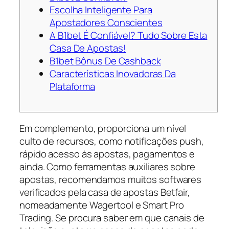
Escolha Inteligente Para
Apostadores Conscientes
A B1bet É Confiável? Tudo Sobre Esta
Casa De Apostas!
B1bet Bônus De Cashback
Características Inovadoras Da
Plataforma
Em complemento, proporciona um nível
culto de recursos, como notificações push,
rápido acesso às apostas, pagamentos e
ainda. Como ferramentas auxiliares sobre
apostas, recomendamos muitos softwares
verificados pela casa de apostas Betfair,
nomeadamente Wagertool e Smart Pro
Trading. Se procura saber em que canais de