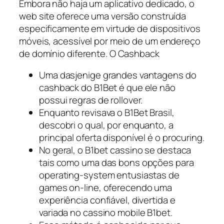
Embora não haja um aplicativo dedicado, o
web site oferece uma versão construída
especificamente em virtude de dispositivos
móveis, acessível por meio de um endereço
de domínio diferente. O Cashback
Uma dasjenige grandes vantagens do
cashback do B1Bet é que ele não
possui regras de rollover.
Enquanto revisava o B1Bet Brasil,
descobri o qual, por enquanto, a
principal oferta disponível é o procuring.
No geral, o B1bet cassino se destaca
tais como uma das bons opções para
operating-system entusiastas de
games on-line, oferecendo uma
experiência confiável, divertida e
variada no cassino mobile B1bet.