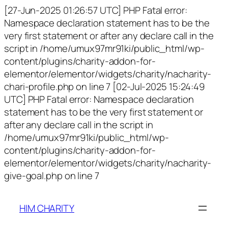
[27-Jun-2025 01:26:57 UTC] PHP Fatal error:
Namespace declaration statement has to be the
very first statement or after any declare call in the
script in /home/umux97mr91ki/public_html/wp-
content/plugins/charity-addon-for-
elementor/elementor/widgets/charity/nacharity-
chari-profile.php on line 7 [02-Jul-2025 15:24:49
UTC] PHP Fatal error: Namespace declaration
statement has to be the very first statement or
after any declare call in the script in
/home/umux97mr91ki/public_html/wp-
content/plugins/charity-addon-for-
elementor/elementor/widgets/charity/nacharity-
give-goal.php on line 7
HIM CHARITY