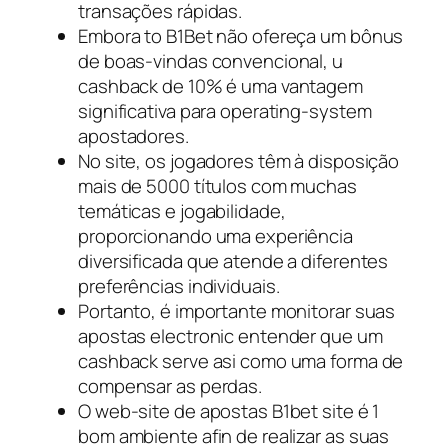
transações rápidas.
Embora to B1Bet não ofereça um bônus
de boas-vindas convencional, u
cashback de 10% é uma vantagem
significativa para operating-system
apostadores.
No site, os jogadores têm à disposição
mais de 5000 títulos com muchas
temáticas e jogabilidade,
proporcionando uma experiência
diversificada que atende a diferentes
preferências individuais.
Portanto, é importante monitorar suas
apostas electronic entender que um
cashback serve asi como uma forma de
compensar as perdas.
O web-site de apostas B1bet site é 1
bom ambiente afin de realizar as suas