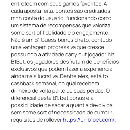
entreteem com seus games favoritos. A
cada aposta feita, pontos são creditados
mhh conta do usuário, funcionando como
um sistema de recompensas que valoriza
some sort of fidelidade e o engajamento.
Não é um B1 Guess bônus direto, contudo
uma vantagem progressiva que cresce
possuindo a atividade carry out jogador. Na
B1Bet, os jogadores desfrutam de benefícios
exclusivos que podem fazer a experiência
ainda mais lucrativa. Dentre eles, está to
cashback semanal, no qual recebem
dinheiro de volta parte de suas perdas. O
diferencial deste B1. bet bonus é a
possibilidade de sacar a quantia devolvida
sem some sort of necessidade de cumprir
requisitos de rollover
https://br-b1bet.com/
.