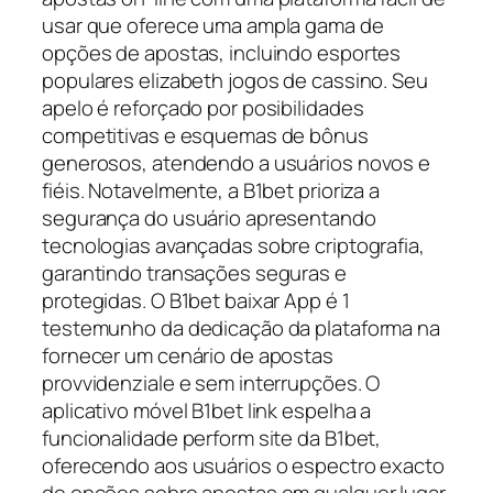
usar que oferece uma ampla gama de
opções de apostas, incluindo esportes
populares elizabeth jogos de cassino. Seu
apelo é reforçado por posibilidades
competitivas e esquemas de bônus
generosos, atendendo a usuários novos e
fiéis. Notavelmente, a B1bet prioriza a
segurança do usuário apresentando
tecnologias avançadas sobre criptografia,
garantindo transações seguras e
protegidas. O B1bet baixar App é 1
testemunho da dedicação da plataforma na
fornecer um cenário de apostas
provvidenziale e sem interrupções. O
aplicativo móvel B1bet link espelha a
funcionalidade perform site da B1bet,
oferecendo aos usuários o espectro exacto