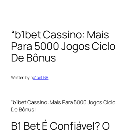
“b1bet Cassino: Mais
Para 5000 Jogos Ciclo
De Bônus
Written by
in
b1bet BR
“b1bet Cassino: Mais Para 5000 Jogos Ciclo
De Bônus!
B1 Bet É Confiável? O