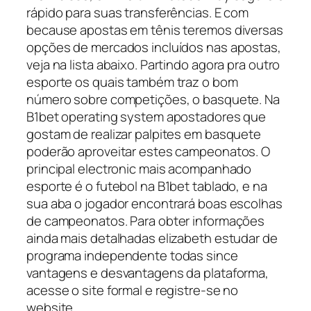
rápido para suas transferências. E com
because apostas em tênis teremos diversas
opções de mercados incluídos nas apostas,
veja na lista abaixo. Partindo agora pra outro
esporte os quais também traz o bom
número sobre competições, o basquete. Na
B1bet operating system apostadores que
gostam de realizar palpites em basquete
poderão aproveitar estes campeonatos. O
principal electronic mais acompanhado
esporte é o futebol na B1bet tablado, e na
sua aba o jogador encontrará boas escolhas
de campeonatos. Para obter informações
ainda mais detalhadas elizabeth estudar de
programa independente todas since
vantagens e desvantagens da plataforma,
acesse o site formal e registre-se no
website.