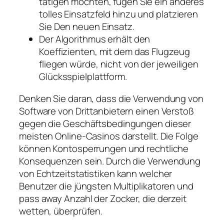
tätigen möchten, fügen Sie ein anderes
tolles Einsatzfeld hinzu und platzieren
Sie Den neuen Einsatz.
Der Algorithmus erhält den
Koeffizienten, mit dem das Flugzeug
fliegen würde, nicht von der jeweiligen
Glücksspielplattform.
Denken Sie daran, dass die Verwendung von
Software von Drittanbietern einen Verstoß
gegen die Geschäftsbedingungen dieser
meisten Online-Casinos darstellt. Die Folge
können Kontosperrungen und rechtliche
Konsequenzen sein. Durch die Verwendung
von Echtzeitstatistiken kann welcher
Benutzer die jüngsten Multiplikatoren und
pass away Anzahl der Zocker, die derzeit
wetten, überprüfen.