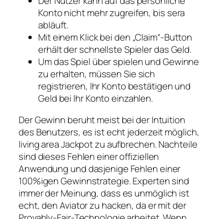
Der Nutzer kann auf das persönliche
Konto nicht mehr zugreifen, bis sera
abläuft.
Mit einem Klick bei den „Claim“-Button
erhält der schnellste Spieler das Geld.
Um das Spiel über spielen und Gewinne
zu erhalten, müssen Sie sich
registrieren, Ihr Konto bestätigen und
Geld bei Ihr Konto einzahlen.
Der Gewinn beruht meist bei der Intuition
des Benutzers, es ist echt jederzeit möglich,
living area Jackpot zu aufbrechen. Nachteile
sind dieses Fehlen einer offiziellen
Anwendung und dasjenige Fehlen einer
100%igen Gewinnstrategie. Experten sind
immer der Meinung, dass es unmöglich ist
echt, den Aviator zu hacken, da er mit der
Provably-Fair-Technologie arbeitet. Wenn