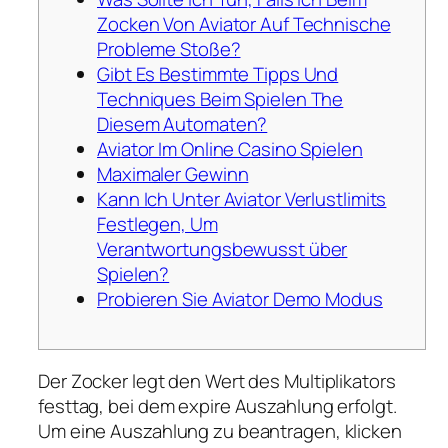
Zocken Von Aviator Auf Technische
Probleme Stoße?
Gibt Es Bestimmte Tipps Und
Techniques Beim Spielen The
Diesem Automaten?
Aviator Im Online Casino Spielen
Maximaler Gewinn
Kann Ich Unter Aviator Verlustlimits
Festlegen, Um
Verantwortungsbewusst über
Spielen?
Probieren Sie Aviator Demo Modus
Der Zocker legt den Wert des Multiplikators
festtag, bei dem expire Auszahlung erfolgt.
Um eine Auszahlung zu beantragen, klicken