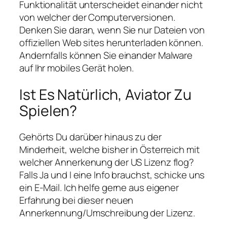
Funktionalität unterscheidet einander nicht
von welcher der Computerversionen.
Denken Sie daran, wenn Sie nur Dateien von
offiziellen Web sites herunterladen können.
Andernfalls können Sie einander Malware
auf Ihr mobiles Gerät holen.
Ist Es Natürlich, Aviator Zu
Spielen?
Gehörts Du darüber hinaus zu der
Minderheit, welche bisher in Österreich mit
welcher Annerkenung der US Lizenz flog?
Falls Ja und I eine Info brauchst, schicke uns
ein E-Mail. Ich helfe gerne aus eigener
Erfahrung bei dieser neuen
Annerkennung/Umschreibung der Lizenz.