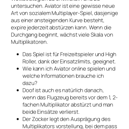
untersuchen. Aviator ist eine gewisse neue
Art von sozialem Multiplayer-Spiel, dasjenige
aus einer ansteigenden Kurve besteht,
expire jederzeit abstürzen kann. Wenn die
Durchgang beginnt, wächst viele Skala von
Multiplikatoren.
Das Spiel ist für Freizeitspieler und High
Roller, dank der Einsatzlimits, geeignet.
Wie kann ich Aviator online spielen und
welche Informationen brauche ich
dazu?
Doof ist auch es natürlich danach,
wenn das Flugzeug bereits vor dem 1, 2-
fachen Multiplikator abstürzt und man
beide Einsätze verlierst.
Der Zocker legt den Ausprägung des
Multiplikators vorstellung, bei dem pass