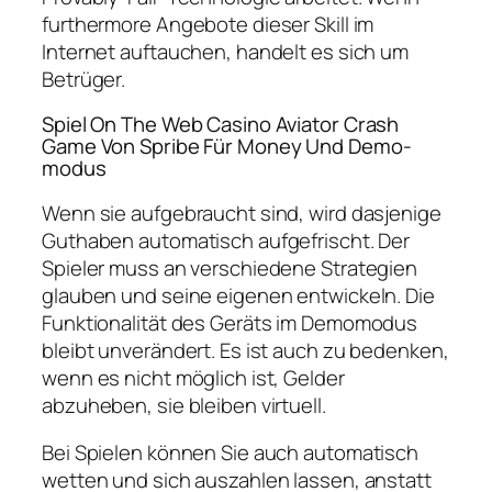
furthermore Angebote dieser Skill im
Internet auftauchen, handelt es sich um
Betrüger.
Spiel On The Web Casino Aviator Crash
Game Von Spribe Für Money Und Demo-
modus
Wenn sie aufgebraucht sind, wird dasjenige
Guthaben automatisch aufgefrischt. Der
Spieler muss an verschiedene Strategien
glauben und seine eigenen entwickeln. Die
Funktionalität des Geräts im Demomodus
bleibt unverändert. Es ist auch zu bedenken,
wenn es nicht möglich ist, Gelder
abzuheben, sie bleiben virtuell.
Bei Spielen können Sie auch automatisch
wetten und sich auszahlen lassen, anstatt