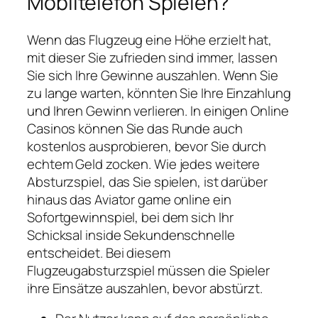
Mobiltelefon Spielen?
Wenn das Flugzeug eine Höhe erzielt hat,
mit dieser Sie zufrieden sind immer, lassen
Sie sich Ihre Gewinne auszahlen. Wenn Sie
zu lange warten, könnten Sie Ihre Einzahlung
und Ihren Gewinn verlieren. In einigen Online
Casinos können Sie das Runde auch
kostenlos ausprobieren, bevor Sie durch
echtem Geld zocken. Wie jedes weitere
Absturzspiel, das Sie spielen, ist darüber
hinaus das Aviator game online ein
Sofortgewinnspiel, bei dem sich Ihr
Schicksal inside Sekundenschnelle
entscheidet. Bei diesem
Flugzeugabsturzspiel müssen die Spieler
ihre Einsätze auszahlen, bevor abstürzt.