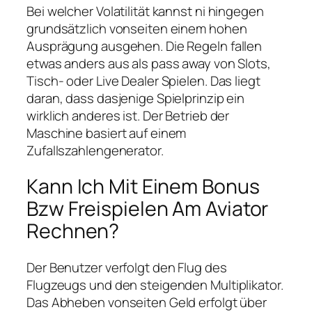
Bei welcher Volatilität kannst ni hingegen
grundsätzlich vonseiten einem hohen
Ausprägung ausgehen. Die Regeln fallen
etwas anders aus als pass away von Slots,
Tisch- oder Live Dealer Spielen. Das liegt
daran, dass dasjenige Spielprinzip ein
wirklich anderes ist. Der Betrieb der
Maschine basiert auf einem
Zufallszahlengenerator.
Kann Ich Mit Einem Bonus
Bzw Freispielen Am Aviator
Rechnen?
Der Benutzer verfolgt den Flug des
Flugzeugs und den steigenden Multiplikator.
Das Abheben vonseiten Geld erfolgt über