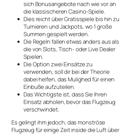
sich Bonusangebote nach wie vor an
die klassischeren Casino-Spiele.
Dies reicht über Gratisspiele bis hin zu
Turnieren und Jackpots, wo 1 große
Summen gespielt werden.
Die Regeln fallen etwas anders aus als
die von Slots, Tisch- oder Live Dealer
Spielen.
Die Option zwei Einsätze zu
verwenden, soll dir bei der Theorie
dabei helfen, das Mulighed für einen
Einbuße aufzuteilen.
Das Wichtigste ist, dass Sie Ihren
Einsatz abholen, bevor das Flugzeug
verschwindet.
Es gelingt ihm jedoch, das monströse
Flugzeug für einige Zeit inside die Luft über