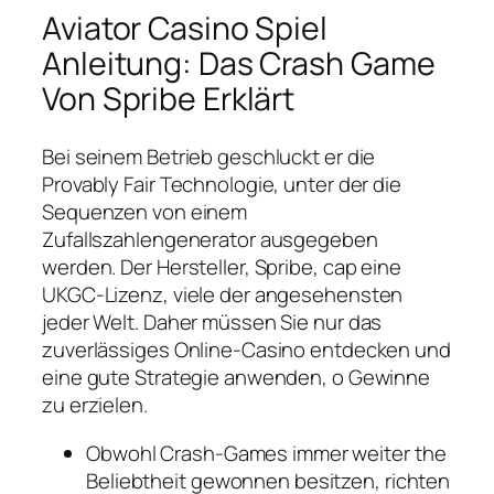
Aviator Casino Spiel
Anleitung: Das Crash Game
Von Spribe Erklärt
Bei seinem Betrieb geschluckt er die
Provably Fair Technologie, unter der die
Sequenzen von einem
Zufallszahlengenerator ausgegeben
werden. Der Hersteller, Spribe, cap eine
UKGC-Lizenz, viele der angesehensten
jeder Welt. Daher müssen Sie nur das
zuverlässiges Online-Casino entdecken und
eine gute Strategie anwenden, o Gewinne
zu erzielen.
Obwohl Crash-Games immer weiter the
Beliebtheit gewonnen besitzen, richten