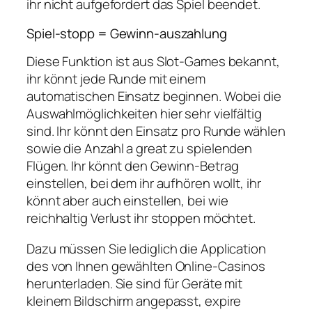
ihr nicht aufgefordert das Spiel beendet.
Spiel-stopp = Gewinn-auszahlung
Diese Funktion ist aus Slot-Games bekannt,
ihr könnt jede Runde mit einem
automatischen Einsatz beginnen. Wobei die
Auswahlmöglichkeiten hier sehr vielfältig
sind. Ihr könnt den Einsatz pro Runde wählen
sowie die Anzahl a great zu spielenden
Flügen. Ihr könnt den Gewinn-Betrag
einstellen, bei dem ihr aufhören wollt, ihr
könnt aber auch einstellen, bei wie
reichhaltig Verlust ihr stoppen möchtet.
Dazu müssen Sie lediglich die Application
des von Ihnen gewählten Online-Casinos
herunterladen. Sie sind für Geräte mit
kleinem Bildschirm angepasst, expire