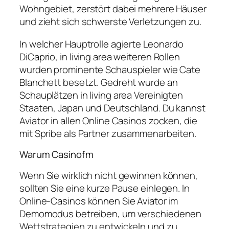
Wohngebiet, zerstört dabei mehrere Häuser
und zieht sich schwerste Verletzungen zu.
In welcher Hauptrolle agierte Leonardo
DiCaprio, in living area weiteren Rollen
wurden prominente Schauspieler wie Cate
Blanchett besetzt. Gedreht wurde an
Schauplätzen in living area Vereinigten
Staaten, Japan und Deutschland. Du kannst
Aviator in allen Online Casinos zocken, die
mit Spribe als Partner zusammenarbeiten.
Warum Casinofm
Wenn Sie wirklich nicht gewinnen können,
sollten Sie eine kurze Pause einlegen. In
Online-Casinos können Sie Aviator im
Demomodus betreiben, um verschiedenen
Wettstrategien zu entwickeln und zu