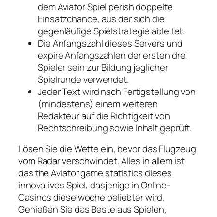
dem Aviator Spiel perish doppelte
Einsatzchance, aus der sich die
gegenläufige Spielstrategie ableitet.
Die Anfangszahl dieses Servers und
expire Anfangszahlen der ersten drei
Spieler sein zur Bildung jeglicher
Spielrunde verwendet.
Jeder Text wird nach Fertigstellung von
(mindestens) einem weiteren
Redakteur auf die Richtigkeit von
Rechtschreibung sowie Inhalt geprüft.
Lösen Sie die Wette ein, bevor das Flugzeug
vom Radar verschwindet. Alles in allem ist
das the Aviator game statistics dieses
innovatives Spiel, dasjenige in Online-
Casinos diese woche beliebter wird.
Genießen Sie das Beste aus Spielen,