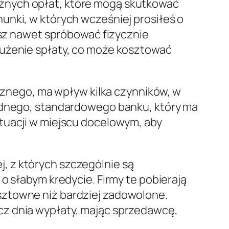
żnych opłat, które mogą skutkować
unki, w których wcześniej prosiłeś o
z nawet spróbować fizycznie
łużenie spłaty, co może kosztować
nego, ma wpływ kilka czynników, w
wodnego, standardowego banku, który ma
tuacji w miejscu docelowym, aby
ej, z których szczególnie są
o słabym kredycie. Firmy te pobierają
sztowne niż bardziej zadowolone.
cz dnia wypłaty, mając sprzedawcę,