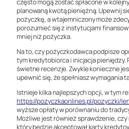
często mogą zostać spłacone w kolejn
planowaną kwotą pieniężną. Upewnij się
pożyczkę, a wtajemniczony może zdec
porozumieć się z instytucjami finanso
mniej niż pożyczka.
Na to, czy pożyczkodawca podpisze o
tym kredytobiorca i inicjacja pienięd
świetne recenzje. Zwykle konieczne jes
upewnić się, że spełniasz wymagania ta
Istnieje kilka najlepszych opcji, w tym r
https://pozyczkaonlines.pl/pozyczki/len
wyższe opłaty w porównaniu do tradycy
Możliwe jest również sprawdzenie, czy
który będzie akceptował karty kredyto