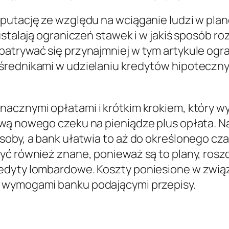
eputację ze względu na wciąganie ludzi w pla
ustalają ograniczeń stawek i w jakiś sposób ro
atrywać się przynajmniej w tym artykule ogra
średnikami w udzielaniu kredytów hipoteczny
nacznymi opłatami i krótkim krokiem, który 
wą nowego czeku na pieniądze plus opłata. N
oby, a bank ułatwia to aż do określonego czas
yć również znane, ponieważ są to plany, ros
edyty lombardowe. Koszty poniesione w związ
z wymogami banku podającymi przepisy.