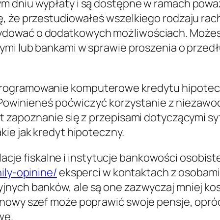
ym dniu wypłaty i są dostępne w ramach powa
, że przestudiowałeś wszelkiego rodzaju rach
ydować o dodatkowych możliwościach. Możes
wymi lub bankami w sprawie proszenia o przed
programowanie komputerowe kredytu hipotecz
zy. Powinieneś poćwiczyć korzystanie z nieza
t zapoznanie się z przepisami dotyczącymi sy
kie jak kredyt hipoteczny.
elacje fiskalne i instytucje bankowości osobist
ily-opinine/
eksperci w kontaktach z osobami 
jnych banków, ale są one zazwyczaj mniej ko
 nowy szef może poprawić swoje pensje, opró
we.