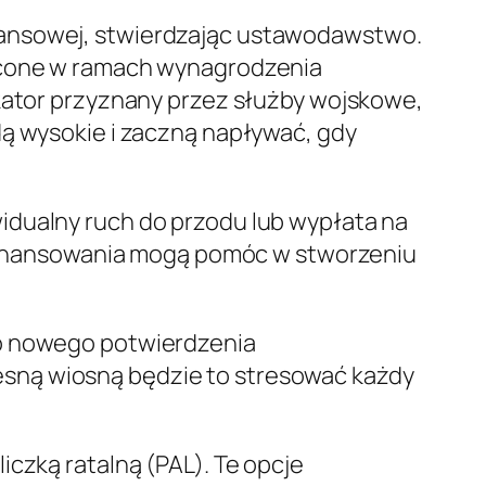
nansowej, stwierdzając ustawodawstwo.
łacone w ramach wynagrodzenia
ikator przyznany przez służby wojskowe,
dą wysokie i zaczną napływać, gdy
idualny ruch do przodu lub wypłata na
refinansowania mogą pomóc w stworzeniu
to nowego potwierdzenia
sną wiosną będzie to stresować każdy
iczką ratalną (PAL). Te opcje