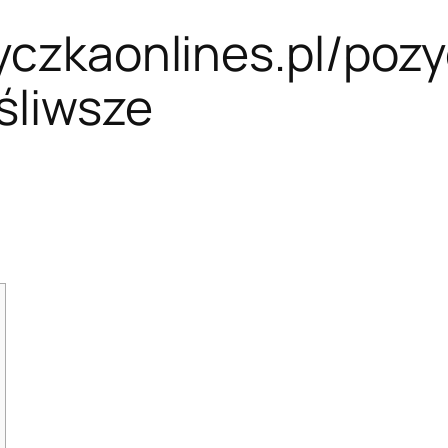
yczkaonlines.pl/pozyc
śliwsze