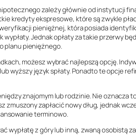
ipotecznego zależy głównie od instytucji fi
ótkie kredyty ekspresowe, które są zwykle p
eryfikacji pieniężnej, która posiada identyf
k wypłaty. Jednak opłaty za takie przerwy bę
 planu pieniężnego.
adkach, możesz wybrać najlepszą opcję. Indyw
i lub wyższy język spłaty. Ponadto te opcje 
eniędzy znajomym lub rodzinie. Nie oznacza 
sz zmuszony zapłacić nowy dług, jednak wcze
finansowanie terminowo.
 wypłatę z góry lub inną, zwaną osobistą zal