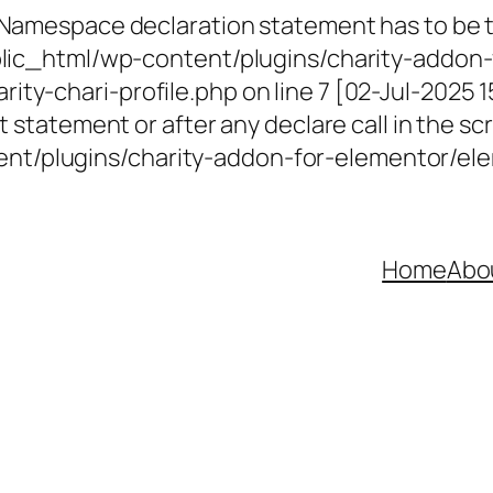
 Namespace declaration statement has to be th
ublic_html/wp-content/plugins/charity-addon-
ty-chari-profile.php on line 7 [02-Jul-2025 
 statement or after any declare call in the scr
t/plugins/charity-addon-for-elementor/elem
Home
Abo