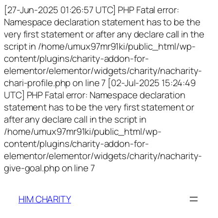
[27-Jun-2025 01:26:57 UTC] PHP Fatal error:
Namespace declaration statement has to be the
very first statement or after any declare call in the
script in /home/umux97mr91ki/public_html/wp-
content/plugins/charity-addon-for-
elementor/elementor/widgets/charity/nacharity-
chari-profile.php on line 7 [02-Jul-2025 15:24:49
UTC] PHP Fatal error: Namespace declaration
statement has to be the very first statement or
after any declare call in the script in
/home/umux97mr91ki/public_html/wp-
content/plugins/charity-addon-for-
elementor/elementor/widgets/charity/nacharity-
give-goal.php on line 7
HIM CHARITY