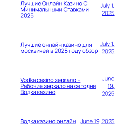
Лучшие Онлайн Казино С
July 1,
Минимальными Ставками
2025
2025
July 1,
Лучшие онлайн казино для
москвичей в 2025 году обзор
2025
June
Vodka casino зеркало –
19,
Рабочие зеркало на сегодня
Водка казино
2025
June 19, 2025
Водка казино онлайн