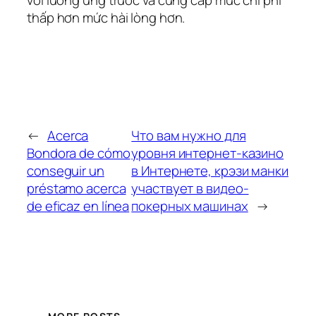
thấp hơn mức hài lòng hơn.
←
Acerca
Что вам нужно для
Bondora de cómo
уровня интернет-казино
conseguir un
в Интернете, крэзи манки
préstamo acerca
участвует в видео-
de eficaz en línea
покерных машинах
→