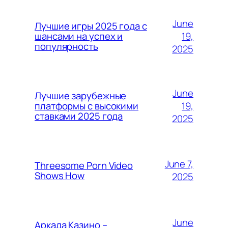
June
Лучшие игры 2025 года с
19,
шансами на успех и
популярность
2025
June
Лучшие зарубежные
19,
платформы с высокими
ставками 2025 года
2025
June 7,
Threesome Porn Video
Shows How
2025
June
Аркада Казино –