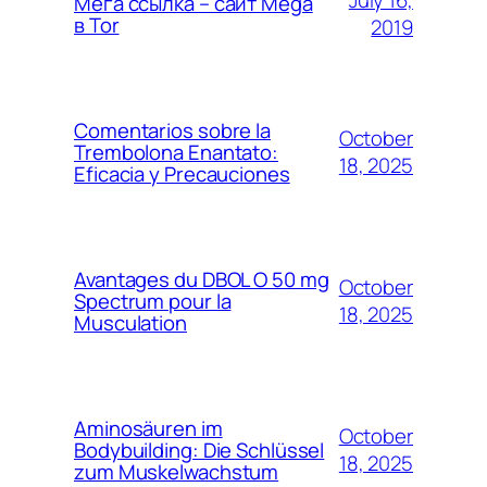
Мега ссылка – сайт Mega
в Tor
2019
Comentarios sobre la
October
Trembolona Enantato:
18, 2025
Eficacia y Precauciones
Avantages du DBOL O 50 mg
October
Spectrum pour la
18, 2025
Musculation
Aminosäuren im
October
Bodybuilding: Die Schlüssel
18, 2025
zum Muskelwachstum