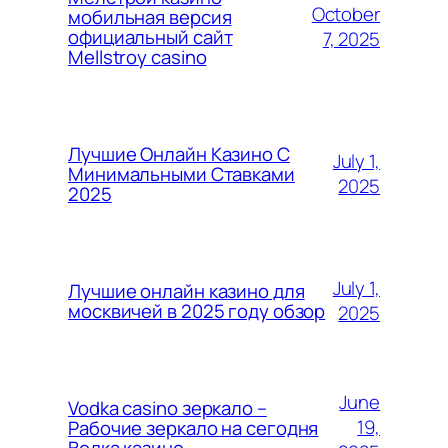
October
мобильная версия
официальный сайт
7, 2025
Mellstroy casino
Лучшие Онлайн Казино С
July 1,
Минимальными Ставками
2025
2025
July 1,
Лучшие онлайн казино для
москвичей в 2025 году обзор
2025
June
Vodka casino зеркало –
19,
Рабочие зеркало на сегодня
Водка казино