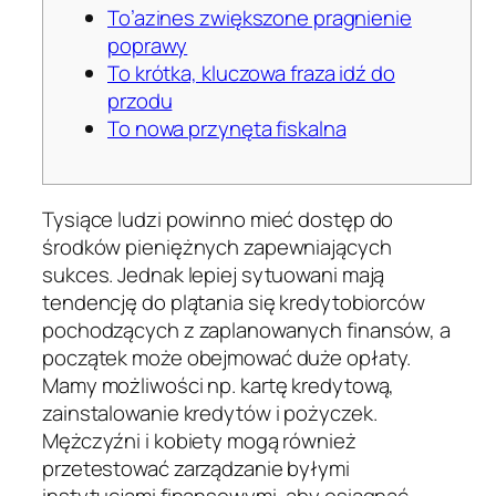
To’azines zwiększone pragnienie
poprawy
To krótka, kluczowa fraza idź do
przodu
To nowa przynęta fiskalna
Tysiące ludzi powinno mieć dostęp do
środków pieniężnych zapewniających
sukces. Jednak lepiej sytuowani mają
tendencję do plątania się kredytobiorców
pochodzących z zaplanowanych finansów, a
początek może obejmować duże opłaty.
Mamy możliwości np. kartę kredytową,
zainstalowanie kredytów i pożyczek.
Mężczyźni i kobiety mogą również
przetestować zarządzanie byłymi
instytucjami finansowymi, aby osiągnąć