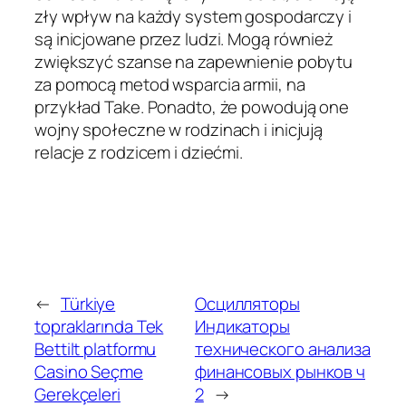
zły wpływ na każdy system gospodarczy i
są inicjowane przez ludzi. Mogą również
zwiększyć szanse na zapewnienie pobytu
za pomocą metod wsparcia armii, na
przykład Take. Ponadto, że powodują one
wojny społeczne w rodzinach i inicjują
relacje z rodzicem i dziećmi.
←
Türkiye
Осцилляторы
topraklarında Tek
Индикаторы
Bettilt platformu
технического анализа
Casino Seçme
финансовых рынков ч
Gerekçeleri
2
→