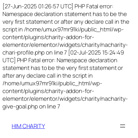
[27-Jun-2025 01:26:57 UTC] PHP Fatal error:
Namespace declaration statement has to be the
very first statement or after any declare call in the
script in /home/umux97mr91ki/public_html/wp-
content/plugins/charity-addon-for-
elementor/elementor/widgets/charity/nacharity-
chari-profile.php on line 7 [02-Jul-2025 15:24:49
UTC] PHP Fatal error: Namespace declaration
statement has to be the very first statement or
after any declare call in the script in
/home/umux97mr91ki/public_html/wp-
content/plugins/charity-addon-for-
elementor/elementor/widgets/charity/nacharity-
give-goal.php on line 7
HIM CHARITY