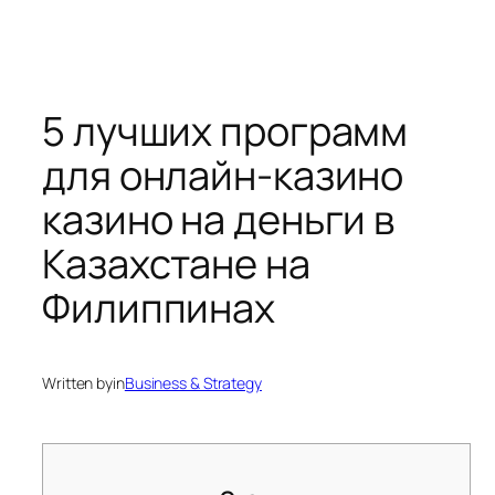
5 лучших программ
для онлайн-казино
казино на деньги в
Казахстане на
Филиппинах
Written by
in
Business & Strategy