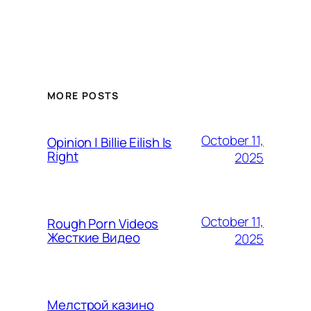
MORE POSTS
October 11,
Opinion | Billie Eilish Is
Right
2025
October 11,
Rough Porn Videos
Жесткие Видео
2025
Мелстрой казино