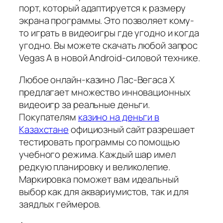
порт, который адаптируется к размеру
экрана программы. Это позволяет кому-
то играть в видеоигры где угодно и когда
угодно. Вы можете скачать любой запрос
Vegas A в новой Android-силовой технике.
Любое онлайн-казино Лас-Вегаса X
предлагает множество инновационных
видеоигр за реальные деньги.
Покупателям
казино на деньги в
Казахстане
официозный сайт разрешает
тестировать программы со помощью
учебного режима. Каждый шар имел
редкую планировку и великолепие.
Маркировка поможет вам идеальный
выбор как для аквариумистов, так и для
заядлых геймеров.