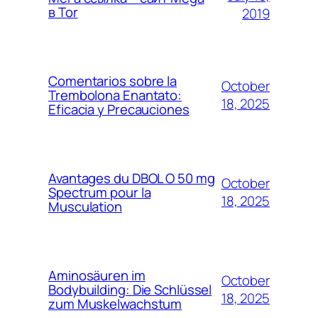
в Tor
2019
Comentarios sobre la
October
Trembolona Enantato:
18, 2025
Eficacia y Precauciones
Avantages du DBOL O 50 mg
October
Spectrum pour la
18, 2025
Musculation
Aminosäuren im
October
Bodybuilding: Die Schlüssel
18, 2025
zum Muskelwachstum