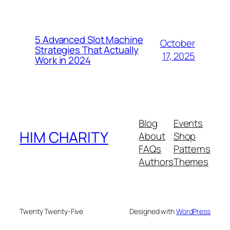
5 Advanced Slot Machine
October
Strategies That Actually
17, 2025
Work in 2024
Blog
Events
HIM CHARITY
About
Shop
FAQs
Patterns
Authors
Themes
Twenty Twenty-Five
Designed with
WordPress