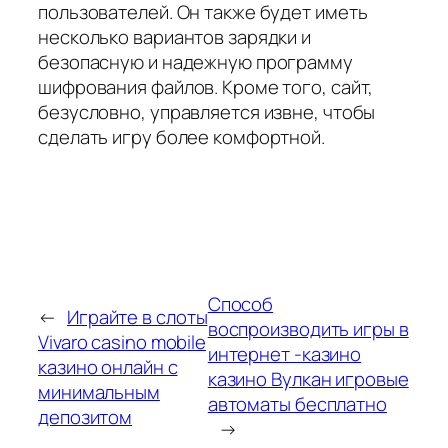
пользователей. Он также будет иметь
несколько вариантов зарядки и
безопасную и надежную программу
шифрования файлов. Кроме того, сайт,
безусловно, управляется извне, чтобы
сделать игру более комфортной.
Способ
←
Играйте в слоты
воспроизводить игры в
Vivaro casino mobile
интернет -казино
казино онлайн с
казино Вулкан игровые
минимальным
автоматы бесплатно
депозитом
→