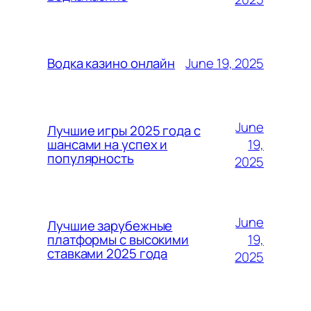
June 19, 2025
Водка казино онлайн
June
Лучшие игры 2025 года с
19,
шансами на успех и
популярность
2025
June
Лучшие зарубежные
19,
платформы с высокими
ставками 2025 года
2025