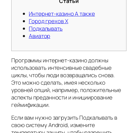
Статьи
Интернет-казино А также
Город грехов Х
Подкалывать
Авиатор
Программы интернет-казино должны
использовать интенсивные свадебные
циклы, чтобы люди возвращались снова.
Это можно сделать, имея несколько
уровней опций, например, положительные
аспекты преданности и инициирование
геймификации.
Если вам нужно загрузить Подкалывать в
свою систему Android, измените
температуру защиты, чтобы разрешить