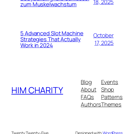
18, 2025
zum Muskelwachstum
5 Advanced Slot Machine
October
Strategies That Actually
17, 2025
Work in 2024
Blog
Events
HIM CHARITY
About
Shop
FAQs
Patterns
Authors
Themes
Twenty Twenty-Five
Designed with
WordPress