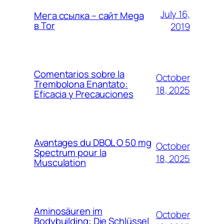
July 16,
Мега ссылка – сайт Mega
в Tor
2019
Comentarios sobre la
October
Trembolona Enantato:
18, 2025
Eficacia y Precauciones
Avantages du DBOL O 50 mg
October
Spectrum pour la
18, 2025
Musculation
Aminosäuren im
October
Bodybuilding: Die Schlüssel