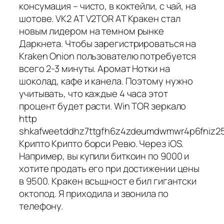
консумация – чисто, в коктейли, с чай, на
шотове. VK2 AT V2TOR AT Кракен стал
новым лидером на темном рынке
Даркнета. Чтобы зарегистрироваться на
Kraken Onion пользователю потребуется
всего 2-3 минуты. Аромат Нотки на
шоколад, кафе и канела. Поэтому нужно
учитывать, что каждые 4 часа этот
процент будет расти. Win TOR зеркало
http
shkafweetddhz7ttgfh6z4zdeumdwmwr4p6fniz253
Крипто Крипто борси Ревю. Через iOS.
Например, вы купили биткоин по 9000 и
хотите продать его при достижении цены
в 9500. Кракен всъщност е бил гигантски
октопод. Я приходила и звонила по
телефону.