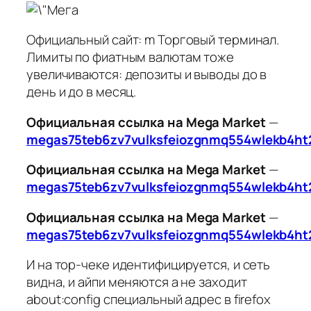
Официальный сайт: m Торговый терминал.
Лимиты по фиатным валютам тоже
увеличиваются: депозиты и выводы до в
день и до в месяц.
Официальная ссылка на Mega Market
—
megas75teb6zv7vulksfeiozgnmq554wlekb4ht
Официальная ссылка на Mega Market
—
megas75teb6zv7vulksfeiozgnmq554wlekb4ht
Официальная ссылка на Mega Market
—
megas75teb6zv7vulksfeiozgnmq554wlekb4ht
И на тор-чеке идентифицируется, и сеть
видна, и айпи меняются а не заходит
about:config специальный адрес в firefox