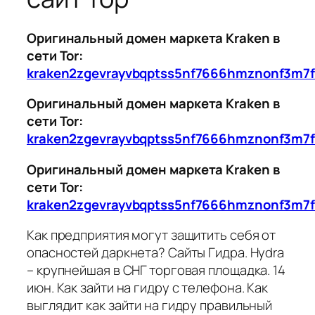
Оригинальный домен маркета Kraken в
сети Tor:
kraken2zgevrayvbqptss5nf7666hmznonf3m7f
Оригинальный домен маркета Kraken в
сети Tor:
kraken2zgevrayvbqptss5nf7666hmznonf3m7f
Оригинальный домен маркета Kraken в
сети Tor:
kraken2zgevrayvbqptss5nf7666hmznonf3m7f
Как предприятия могут защитить себя от
опасностей даркнета? Сайты Гидра. Hydra
– крупнейшая в СНГ торговая площадка. 14
июн. Как зайти на гидру с телефона. Как
выглядит как зайти на гидру правильный