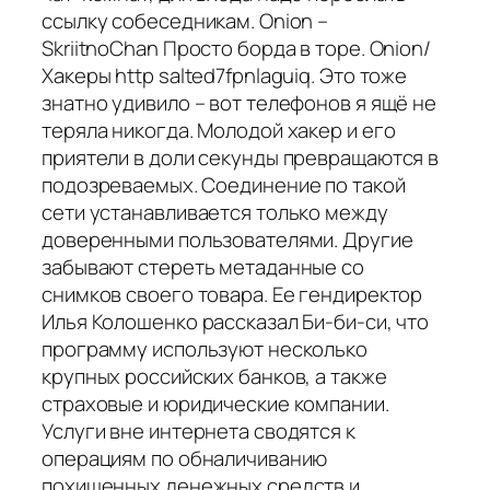
ссылку собеседникам. Onion –
SkriitnoChan Просто борда в торе. Onion/
Хакеры http salted7fpnlaguiq. Это тоже
знатно удивило – вот телефонов я ящё не
теряла никогда. Молодой хакер и его
приятели в доли секунды превращаются в
подозреваемых. Соединение по такой
сети устанавливается только между
доверенными пользователями. Другие
забывают стереть метаданные со
снимков своего товара. Ее гендиректор
Илья Колошенко рассказал Би-би-си, что
программу используют несколько
крупных российских банков, а также
страховые и юридические компании.
Услуги вне интернета сводятся к
операциям по обналичиванию
похищенных денежных средств и