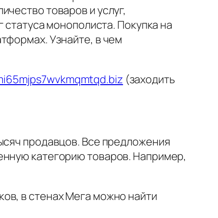
ичество товаров и услуг,
г статуса монополиста. Покупка на
тформах. Узнайте, в чем
mi65mjps7wvkmqmtqd.biz
(заходить
тысяч продавцов. Все предложения
енную категорию товаров. Например,
ов, в стенах Мега можно найти