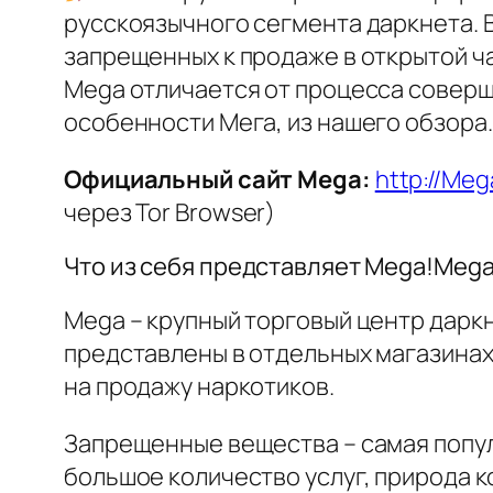
русскоязычного сегмента даркнета. В
запрещенных к продаже в открытой ча
Mega отличается от процесса соверше
особенности Мега, из нашего обзора.
Официальный сайт Mega:
http://Me
через Tor Browser)
Что из себя представляет Mega!Mega
Mega – крупный торговый центр дарк
представлены в отдельных магазинах
на продажу наркотиков.
Запрещенные вещества – самая попул
большое количество услуг, природа 