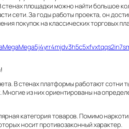
 стенах площадки можно найти большое кол
сти сети. За годы работы проекта, он дости
ния покупок на классических торговых пла
gaMegaMega5j4yrr4mjdv3h5c5xfvxtqqs2in7s
!
нета. В стенах платформы работают сотни 
. Многие из них ориентированы на определ
ярная категория товаров. Помимо наркотик
которых носит противозаконный характер.