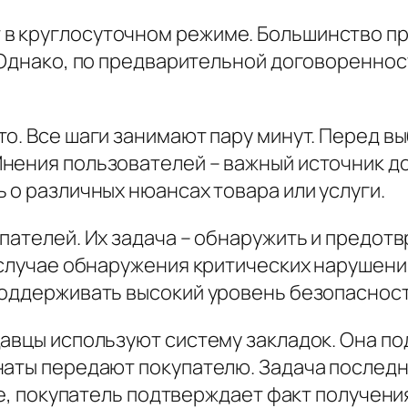
в круглосуточном режиме. Большинство пр
 Однако, по предварительной договореннос
то. Все шаги занимают пару минут. Перед в
Мнения пользователей – важный источник 
 о различных нюансах товара или услуги.
пателей. Их задача – обнаружить и предот
 случае обнаружения критических нарушени
поддерживать высокий уровень безопасност
давцы используют систему закладок. Она п
аты передают покупателю. Задача последне
ке, покупатель подтверждает факт получени