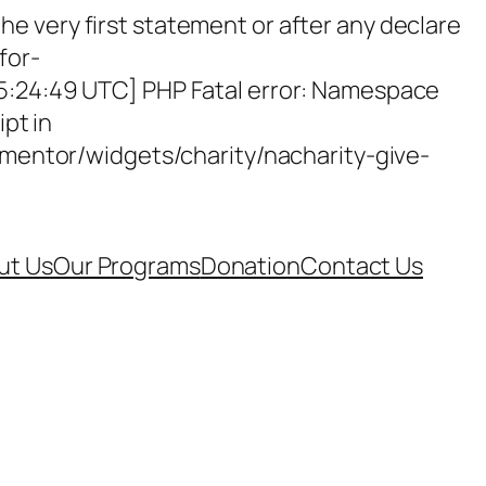
e very first statement or after any declare
for-
15:24:49 UTC] PHP Fatal error: Namespace
ipt in
entor/widgets/charity/nacharity-give-
ut Us
Our Programs
Donation
Contact Us