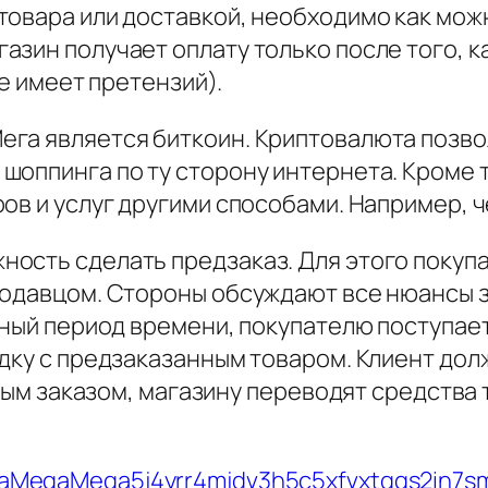
товара или доставкой, необходимо как мож
азин получает оплату только после того, 
не имеет претензий).
ега является биткоин. Криптовалюта позв
шоппинга по ту сторону интернета. Кроме т
ов и услуг другими способами. Например, 
ность сделать предзаказ. Для этого покуп
родавцом. Стороны обсуждают все нюансы з
нный период времени, покупателю поступае
дку с предзаказанным товаром. Клиент дол
ычным заказом, магазину переводят средств
gaMegaMega5j4yrr4mjdv3h5c5xfvxtqqs2in7s