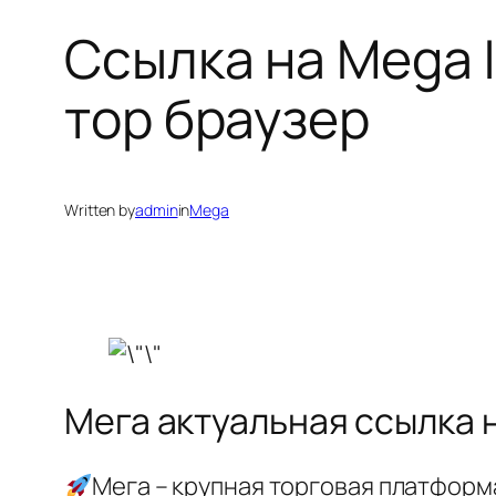
Ссылка на Mega |
тор браузер
Written by
admin
in
Mega
Мега актуальная ссылка 
Мега – крупная торговая платфор