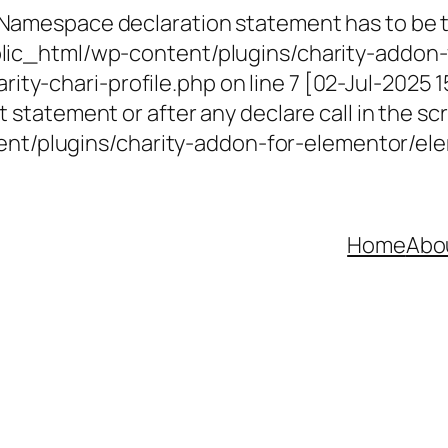
 Namespace declaration statement has to be th
ublic_html/wp-content/plugins/charity-addon-
ty-chari-profile.php on line 7 [02-Jul-2025 
 statement or after any declare call in the scr
t/plugins/charity-addon-for-elementor/elem
Home
Abo