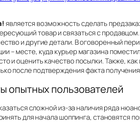
a!
является возможность сделать предзаказ
ересующий товар и связаться с продавцом
чество и другие детали. В оговоренный пер
ии – месте, куда курьер магазина помести
то и оценить качество посылки. Также, как 
лько после подтверждения факта получения
ты опытных пользователей
казаться сложной из-за наличия ряда нюан
ринять для начала шоппинга, становятся п