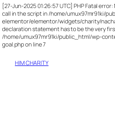
[27-Jun-2025 01:26:57 UTC] PHP Fatal error:
call in the script in /home/umux97mr91ki/p
elementor/elementor/widgets/charity/nachari
declaration statement has to be the very first
/home/umux97mr91ki/public_html/wp-conten
goal.php on line 7
HIM CHARITY