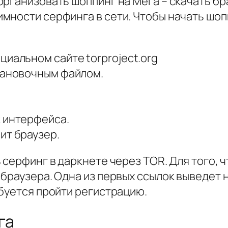
организовать шоппинг на Мега – скачать б
мности серфинга в сети. Чтобы начать шоп
циальном сайте torproject.org
тановочным файлом.
к интерфейса.
ит браузер.
 серфинг в даркнете через TOR. Для того, ч
браузера. Одна из первых ссылок выведет н
буется пройти регистрацию.
га