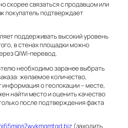
но скорее связаться с продавцом или
как покупатель подтверждает
оляет поддерживать высокий уровень
ого, в стенах площадки можно
через QIWI-перевод.
ателю необходимо заранее выбрать
аказа: желаемое количество,
т информация о геолокации – месте,
жен найти место и оценить качество
а только после подтверждения факта
mi65mjps7wvkmqmtqd.biz
(заходить