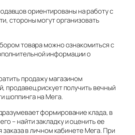
одавцов ориентированы на работу с
ти, стороны могут организовать
ыбором товара можно ознакомиться с
дополнительной информации о
вратить продажу магазином
й, продавец рискует получить вечный
и шоппинга на Мега.
одразумевает формирование клада, в
го – найти закладку и оценить ее
я заказа в личном кабинете Мега. При