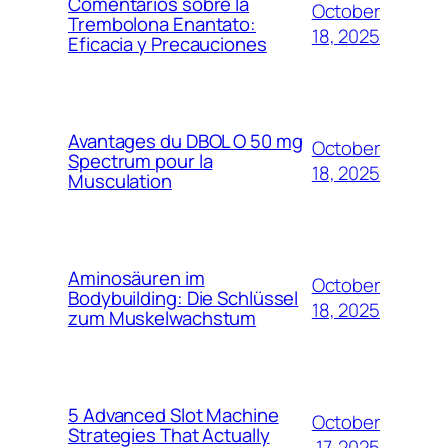
Comentarios sobre la
October
Trembolona Enantato:
18, 2025
Eficacia y Precauciones
Avantages du DBOL O 50 mg
October
Spectrum pour la
18, 2025
Musculation
Aminosäuren im
October
Bodybuilding: Die Schlüssel
18, 2025
zum Muskelwachstum
5 Advanced Slot Machine
October
Strategies That Actually
17, 2025