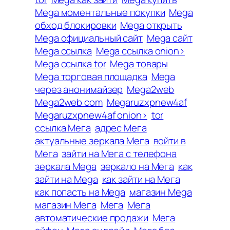
Mega моментальные покупки
Mega
обход блокировки
Mega открыть
Mega официальный сайт
Mega сайт
Mega ссылка
Mega ссылка onion>
Mega ссылка tor
Mega товары
Mega торговая площадка
Mega
через анонимайзер
Mega2web
Mega2web com
Megaruzxpnew4af
Megaruzxpnew4af onion>
tor
ссылка Мега
адрес Мега
актуальные зеркала Мега
войти в
Мега
зайти на Мега с телефона
зеркала Mega
зеркало на Мега
как
зайти на Mega
как зайти на Мега
как попасть на Mega
магазин Mega
магазин Мега
Мега
Мега
автоматические продажи
Мега